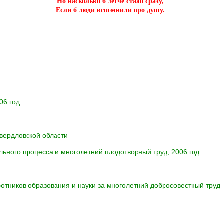
Но насколько б легче стало сразу,
Если б люди вспомнили про душу.
06 год
вердловской области
льного процесса и многолетний плодотворный труд, 2006 год.
иков образования и науки за многолетний добросовестный труд