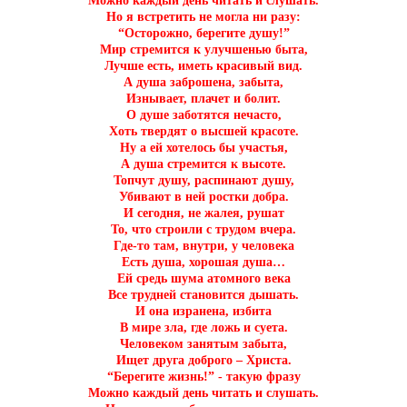
Можно каждый день читать и слушать.
Но я встретить не могла ни разу:
“Осторожно, берегите душу!”
Мир стремится к улучшенью быта,
Лучше есть, иметь красивый вид.
А душа заброшена, забыта,
Изнывает, плачет и болит.
О душе заботятся нечасто,
Хоть твердят о высшей красоте.
Ну а ей хотелось бы участья,
А душа стремится к высоте.
Топчут душу, распинают душу,
Убивают в ней ростки добра.
И сегодня, не жалея, рушат
То, что строили с трудом вчера.
Где-то там, внутри, у человека
Есть душа, хорошая душа…
Ей средь шума атомного века
Все трудней становится дышать.
И она изранена, избита
В мире зла, где ложь и суета.
Человеком занятым забыта,
Ищет друга доброго – Христа.
“Берегите жизнь!” - такую фразу
Можно каждый день читать и слушать.