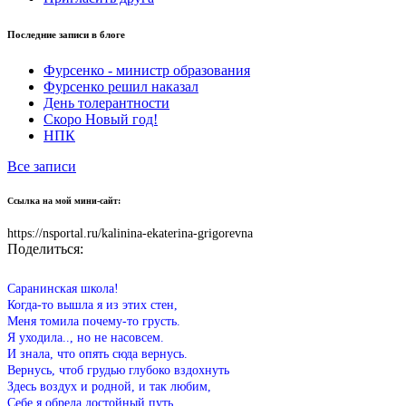
Последние записи в блоге
Фурсенко - министр образования
Фурсенко решил наказал
День толерантности
Скоро Новый год!
НПК
Все записи
Ссылка на мой мини-сайт:
https://nsportal.ru/kalinina-ekaterina-grigorevna
Поделиться:
Саранинская школа!
Когда-то вышла я из этих стен,
Меня томила почему-то грусть.
Я уходила.., но не насовсем.
И знала, что опять сюда вернусь.
Вернусь, чтоб грудью глубоко вздохнуть
Здесь воздух и родной, и так любим,
Себе я обрела достойный путь,