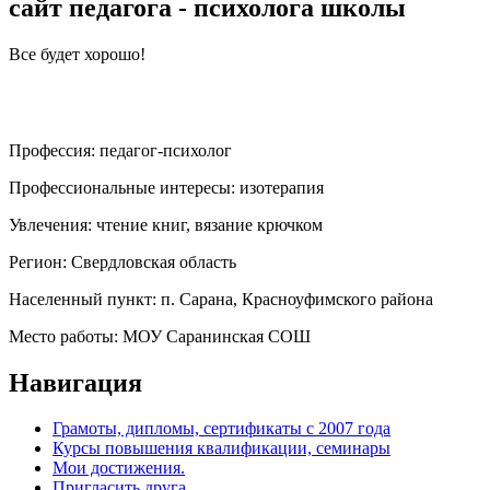
сайт педагога - психолога школы
Все будет хорошо!
Профессия:
педагог-психолог
Профессиональные интересы:
изотерапия
Увлечения:
чтение книг, вязание крючком
Регион:
Свердловская область
Населенный пункт:
п. Сарана, Красноуфимского района
Место работы:
МОУ Саранинская СОШ
Навигация
Грамоты, дипломы, сертификаты с 2007 года
Курсы повышения квалификации, семинары
Мои достижения.
Пригласить друга