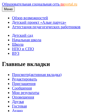
Образовательная социальная сеть
ns
portal.ru
Меню
Обзор возможностей
Детский проект «Алые паруса»
Аттестация педагогических работников
Детский сад
Начальная школа
Школа
НПО и СПО
ВУЗ
Главные вкладки
Просмотр
(активная вкладка)
Редактировать
Приглашения
Сообщения
Мои результаты
Оповещения
Друзья
Гостевая
Аудио