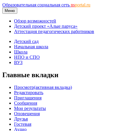
Образовательная социальная сеть
ns
portal.ru
Меню
Обзор возможностей
Детский проект «Алые паруса»
Аттестация педагогических работников
Детский сад
Начальная школа
Школа
НПО и СПО
ВУЗ
Главные вкладки
Просмотр
(активная вкладка)
Редактировать
Приглашения
Сообщения
Мои результаты
Оповещения
Друзья
Гостевая
Аудио