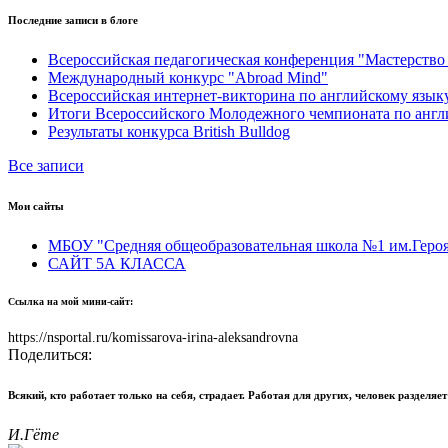
Последние записи в блоге
Всероссийская педагогическая конференция "Мастерств
Международный конкурс "Abroad Mind"
Всероссийская интернет-викторина по английскому языку
Итоги Всероссийского Молодежного чемпионата по англ
Результаты конкурса British Bulldog
Все записи
Мои сайты
МБОУ "Средняя общеобразовательная школа №1 им.Героя 
САЙТ 5А КЛАССА
Ссылка на мой мини-сайт:
https://nsportal.ru/komissarova-irina-aleksandrovna
Поделиться:
Всякий, кто работает только на себя, страдает. Работая для других, человек разделяет
И.Гёте