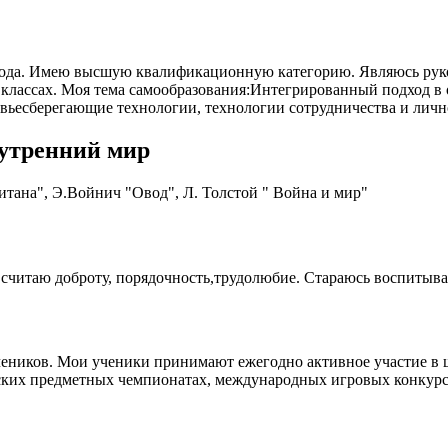
 года. Имею высшую квалификационную категорию. Являюсь рук
классах. Моя тема самообразования:Интегрированный подход в 
ьесберегающие технологии, технологии сотрудничества и личн
нутренний мир
итана", Э.Войнич "Овод", Л. Толстой " Война и мир"
итаю доброту, порядочность,трудолюбие. Стараюсь воспитывать
еников. Мои ученики принимают ежегодно активное участие в 
ких предметных чемпионатах, международных игровых конкурса