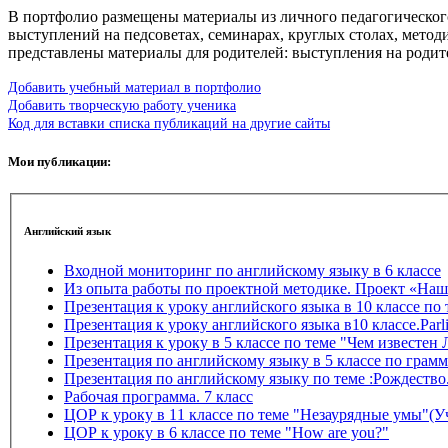
В портфолио размещены материалы из личного педагогического
выступлений на педсоветах, семинарах, круглых столах, мето
представлены материалы для родителей: выступления на родит
Добавить учебный материал в портфолио
Добавить творческую работу ученика
Код для вставки списка публикаций на другие сайты
Мои публикации:
Английский язык
Входной мониторинг по английскому языку в 6 классе
Из опыта работы по проектной методике. Проект «Наш
Презентация к уроку английского языка в 10 классе по теме
Презентация к уроку английского языка в10 классе.Parl
Презентация к уроку в 5 классе по теме "Чем известен
Презентация по английскому языку в 5 классе по грам
Презентация по английскому языку по теме :Рождество
Рабочая программа. 7 класс
ЦОР к уроку в 11 классе по теме "Незаурядные умы"(Уч
ЦОР к уроку в 6 классе по теме "How are you?"