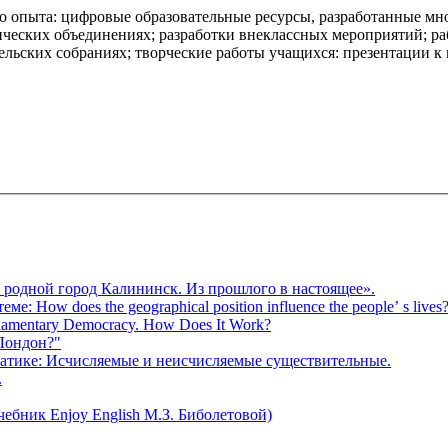
 опыта: цифровые образовательные ресурсы, разработанные мно
дических объединениях; разработки внеклассных мероприятий; р
ельских собраниях; творческие работы учащихся: презентации 
 родной город Калининск. Из прошлого в настоящее».
: How does the geographical position influence the people’ s lives
iamentary Democracy. How Does It Work?
 Лондон?"
матике: Исчисляемые и неисчисляемые существительные.
.
ебник Enjoy English М.З. Биболетовой)