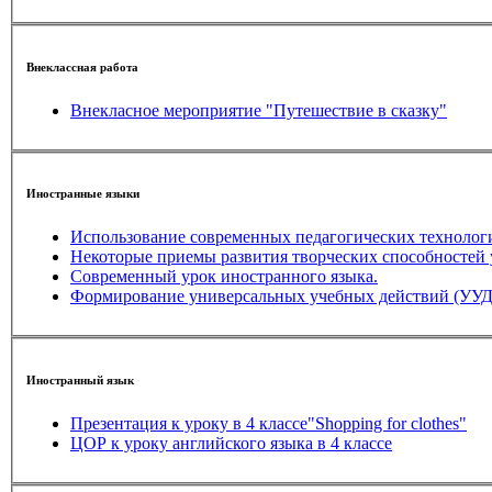
Внеклассная работа
Внекласное мероприятие "Путешествие в сказку"
Иностранные языки
Некоторые приемы развития творческих способностей 
Современный урок иностранного языка.
Формирование универсальных учебных действий (УУД)
Иностранный язык
Презентация к уроку в 4 классе"Shopping for clothes"
ЦОР к уроку английского языка в 4 классе