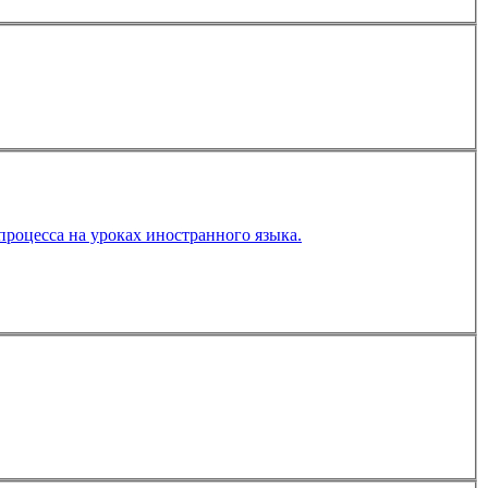
Использование современных педагогических технологий – как одно из условий повышения качества образовательного процесса на уроках иностранного языка.