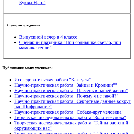
Буквы Н, н."
Сценарии праздников
Выпускной вечер в 4 классе
Сценарий праздника "При солнышке светло, при
мамочке тепло"
Публикации моих учеников:
Исследовательская работа "Кактусы"
Научно-практическая работа "Зайцы и Кролики""
Научно-практическая работа "Плесень в нашей жизни"
Научно-практическая работа "Почему я не такой?"
Научно-практическая работа "Секретные данные вокруг
нас.Шифрование"
Научно-практическая работа "Собака-друг человека"
Творческая исследовательская работа "Золотые слова"
Творческая исследовательская работа "Тайны растений
окружающих нас"
Творческая исследовательская работа "Тайны растений