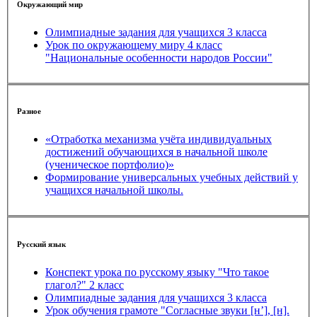
Окружающий мир
Олимпиадные задания для учащихся 3 класса
Урок по окружающему миру 4 класс
"Национальные особенности народов России"
Разное
«Отработка механизма учёта индивидуальных
достижений обучающихся в начальной школе
(ученическое портфолио)»
Формирование универсальных учебных действий у
учащихся начальной школы.
Русский язык
Конспект урока по русскому языку "Что такое
глагол?" 2 класс
Олимпиадные задания для учащихся 3 класса
Урок обучения грамоте "Согласные звуки [н’], [н].