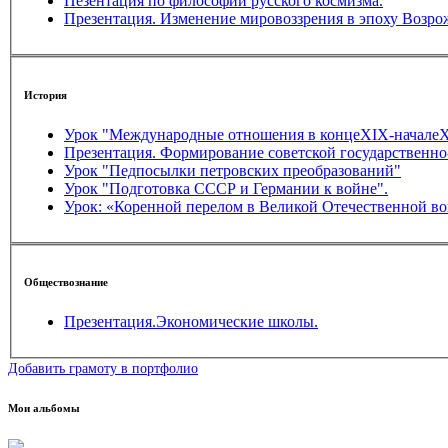
Пезентация по философии русского космизма.
Презентация. Изменение мировоззрения в эпоху Возро
История
Урок "Международные отношения в концеXIX-начале
Презентация. Формирование советской государственно
Урок "Педпосылки петровских преобразований"
Урок "Подготовка СССР и Германии к войне".
Урок: «Коренной перелом в Великой Отечественной во
Обществознание
Презентация.Экономические школы.
Добавить грамоту в портфолио
Мои альбомы