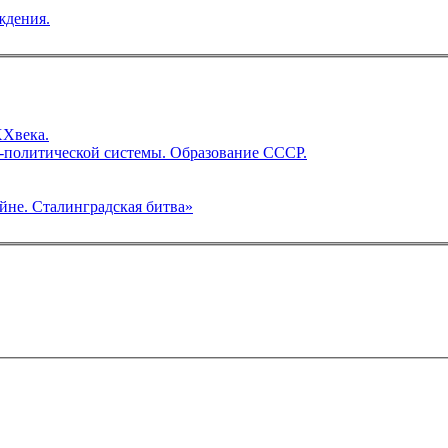
ждения.
XXвека.
-политической системы. Образование СССР.
йне. Сталинградская битва»