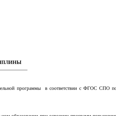
ЦИПЛИНЫ
НИЯ _
ательной программы в соответствии с ФГОС СПО п
льном образовании при освоении программ повышени