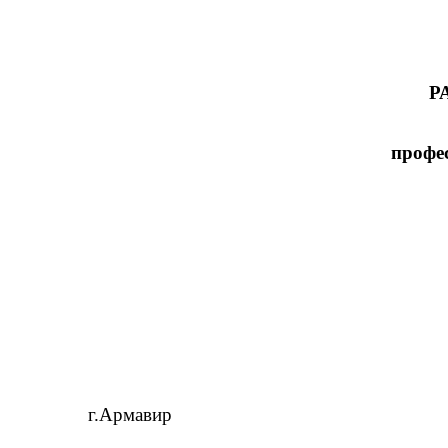
Р
профе
г.Армавир