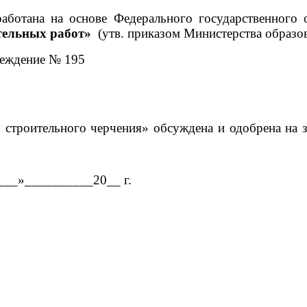
работана на основе Федерального государственного
тельных работ»
(утв. приказом Министерства образов
реждение № 195
льного черчения» обсуждена и одобрена на засе
___»__________20__ г.