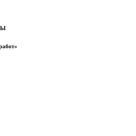
НЫ
работ»