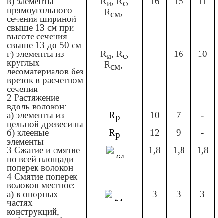
в) элементы
R
, R
,
16
15
11
и
с
прямоугольного
R
,
см
сечения шириной
свыше 13 см при
высоте сечения
свыше 13 до 50 см
г) элементы из
R
, R
,
-
16
10
и
с
круглых
R
,
см
лесоматериалов без
врезок в расчетном
сечении
2 Растяжение
вдоль волокон:
а) элементы из
R
10
7
-
р
цельной древесины
б) клееные
R
12
9
-
р
элементы
3 Сжатие и смятие
1,8
1,8
1,8
по всей площади
поперек волокон
4 Смятие поперек
волокон местное:
а) в опорных
3
3
3
частях
конструкций,