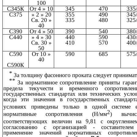
100
С345К
От 4 » 10
345
470
335
С375
» 2 » 20
355
490
345
Св. 20 »
335
480
325
40
С390
От 4 » 50
390
540
380
С440
» 4 » 30
440
590
430
Св. 30 »
410
570
400
50
С590
От 10 »
590
685
575
40
С590К
*
За толщину фасонного проката следует принимат
**
За нормативное сопротивление приняты гаран
предела текучести и временного сопротивле
государственных стандартах или технических услов
когда эти значения в государственных стандарт
условиях приведены только в одной системе е
2
нормативные сопротивления (Н/мм
) вычис
соответствующих величин на 9,81 с округлени
согласованию с организацией - составителем
применение значений нормативных сопротивл