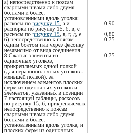
а) непосредственно к поясам
сварными швами либо двумя
болтами и более,
установленными вдоль уголка:
раскосы по
рисунку 15
, а и
0,90
распорки по рисунку 15, б, в, е
раскосы по
рисунку 15
, в, г, д, е
0,80
б) непосредственно к поясам
0,75
одним болтом или через фасонку
независимо от вида соединения
8 Сжатые элементы из
0,75
одиночных уголков,
прикрепляемых одной полкой
(для неравнополочных уголков -
меньшей полкой), за
исключением элементов плоских
ферм из одиночных уголков и
элементов, указанных в позиции
7 настоящей таблицы, раскосов
по рисунку 15, б, прикрепляемых
непосредственно к поясам
сварными швами либо двумя
болтами и более,
установленными вдоль уголка, и
плоских ферм из одиночных