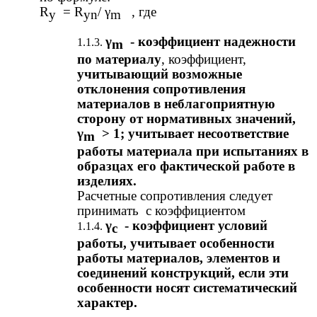
R
= R
/ γ
, где
у
уn
m
γ
- коэффициент надежности
m
по материалу
, коэффициент,
учитывающий возможные
отклонения сопротивления
материалов в неблагоприятную
сторону от нормативных значений,
γ
> 1; учитывает несоответствие
m
работы материала при испытаниях в
образцах его фактической работе в
изделиях.
Расчетные сопротивления следует
принимать с коэффициентом
γ
- коэффициент условий
с
работы, учитывает особенности
работы материалов, элементов и
соединений конструкций, если эти
особенности носят систематический
характер.