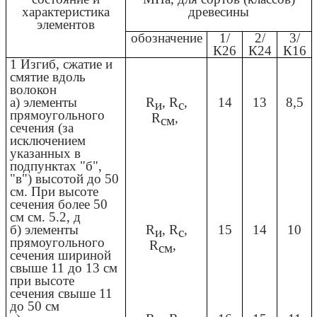
характеристика
древесины
элементов
обозначение
1/
2/
3/
К26
К24
К16
1 Изгиб, сжатие и
смятие вдоль
волокон
а) элементы
R
, R
,
14
13
8,5
и
с
прямоугольного
R
,
см
сечения (за
исключением
указанных в
подпунктах "б",
"в") высотой до 50
см. При высоте
сечения более 50
см см. 5.2, д
б) элементы
R
, R
,
15
14
10
и
с
прямоугольного
R
,
см
сечения шириной
свыше 11 до 13 см
при высоте
сечения свыше 11
до 50 см