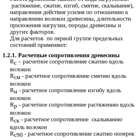
растяжение, сжатие, изгиб, смятие, скалывание),
направления действия усилия по отношению к
направлению волокон древесины, длительности
приложения нагрузки, породы древесины и
других факторов.
Для расчетов по первой группе предельных
состояний применяют:
1.2.1.
Расчетные сопротивления древесины
R
– расчетное сопротивление сжатию вдоль
с
волокон
R
- расчетное сопротивление смятию вдоль
см
волокон
R
- расчетное сопротивление изгибу вдоль
и
волокон
R
- расчетное сопротивление растяжению вдоль
р
волокон
R
- расчетное сопротивление скалыванию
ск
вдоль волокон
R
- расчетное сопротивление сжатию поперек
с90