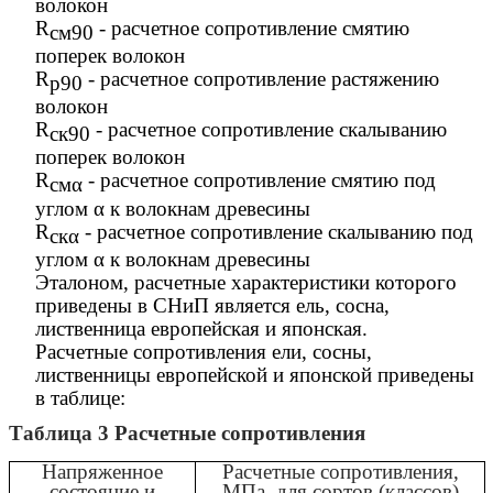
волокон
R
- расчетное сопротивление смятию
см90
поперек волокон
R
- расчетное сопротивление растяжению
р90
волокон
R
- расчетное сопротивление скалыванию
ск90
поперек волокон
R
- расчетное сопротивление смятию под
смα
углом α к волокнам древесины
R
- расчетное сопротивление скалыванию под
скα
углом α к волокнам древесины
Эталоном, расчетные характеристики которого
приведены в СНиП является ель, сосна,
лиственница европейская и японская.
Расчетные сопротивления ели, сосны,
лиственницы европейской и японской приведены
в таблице:
Таблица 3 Расчетные сопротивления
Напряженное
Расчетные сопротивления,
состояние и
МПа, для сортов (классов)