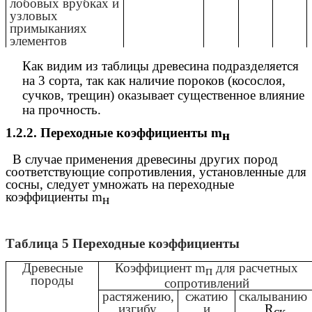
лобовых врубках и
узловых
примыканиях
элементов
Как видим из таблицы древесина подразделяется
на 3 сорта, так как наличие пороков (косослоя,
сучков, трещин) оказывает существенное влияние
на прочность.
1.2.2.
Переходные коэффициенты m
н
В случае применения древесины других пород
соответствующие сопротивления, установленные для
сосны, следует умножать на переходные
коэффициенты m
н
Таблица 5 Переходные коэффициенты
Древесные
Коэффициент m
для расчетных
п
породы
сопротивлений
растяжению,
сжатию
скалыванию
изгибу,
и
R
ск