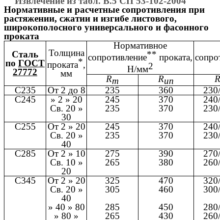
Извлечение из табл. В.5 СП 53-102-2004
Нормативные и расчетные сопротивления при
растяжении, сжатии и изгибе листового,
широкополосного универсального и фасонного
проката
Нормативное
Толщина
Сталь
**
сопротивление
проката,
сопро
*
по
ГОСТ
проката
,
2
Н/мм
27772
мм
R
R
m
un
С235
От 2 до 8
235
360
230
С245
» 2 » 20
245
370
240
Св. 20 »
235
370
230
30
С255
От 2 » 20
245
370
240
Св. 20 »
235
370
230
40
С285
От 2 » 10
275
390
270
Св. 10 »
265
380
260
20
С345
От 2 » 20
325
470
320
Св. 20 »
305
460
300
40
» 40 » 80
285
450
280
» 80 »
265
430
260