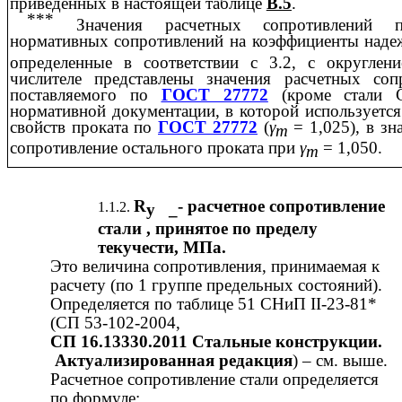
приведенных в настоящей таблице
В.5
.
***
Значения расчетных сопротивлений п
нормативных сопротивлений на коэффициенты надеж
определенные в соответствии с 3.2, с округле
числителе представлены значения расчетных соп
поставляемого по
ГОСТ 27772
(кроме стали 
нормативной документации, в которой используется
свойств проката по
ГОСТ 27772
(
γ
= 1,025), в зн
m
сопротивление остального проката при
γ
= 1,050.
m
R
-
расчетное сопротивление
у _
стали , принятое по пределу
текучести, МПа.
Это величина сопротивления, принимаемая к
расчету (по 1 группе предельных состояний).
Определяется по таблице 51 СНиП II-23-81*
(СП 53-102-2004,
СП 16.13330.2011 Стальные конструкции.
Актуализированная редакция
) – см. выше.
Расчетное сопротивление стали определяется
по формуле: