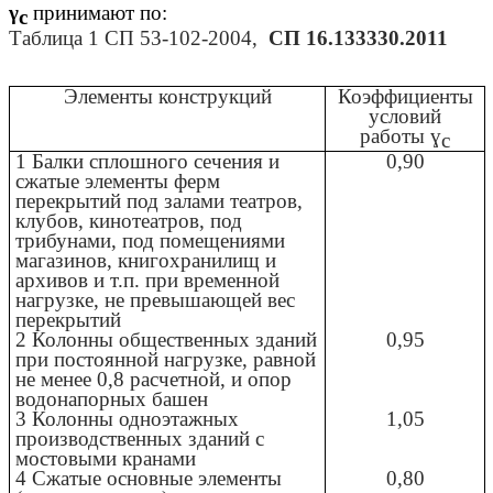
γ
принимают по:
с
Таблица 1 СП 53-102-2004,
СП 16.133330.2011
Элементы конструкций
Коэффициенты
условий
работы ɣ
с
1 Балки сплошного сечения и
0,90
сжатые элементы ферм
перекрытий под залами театров,
клубов, кинотеатров, под
трибунами, под помещениями
магазинов, книгохранилищ и
архивов и т.п. при временной
нагрузке, не превышающей вес
перекрытий
2 Колонны общественных зданий
0,95
при постоянной нагрузке, равной
не менее 0,8 расчетной, и опор
водонапорных башен
3 Колонны одноэтажных
1,05
производственных зданий с
мостовыми кранами
4 Сжатые основные элементы
0,80