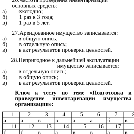
основных средств:
а) ежегодно;
б) 1 раз в 3 года;
в) 1 раз в 5 лет.
27.Арендованное имущество записывается:
а) в общую опись;
б) в отдельную опись;
в) в акт результатов проверки ценностей.
28.Непригодное к дальнейшей эксплуатации
имущество записывается:
а) в отдельную опись;
б) в общую опись;
в) в акт результатов проверки ценностей.
Ключ к тесту но теме «Подготовка и
проведение инвентаризации имущества
организации»:
1.
2.
3.
4.
5.
6.
7.
а
а
в
в
а
а
б
в
11.
12.
13.
14.
15.
16.
17.
б
б
в
а
в
в
а
в