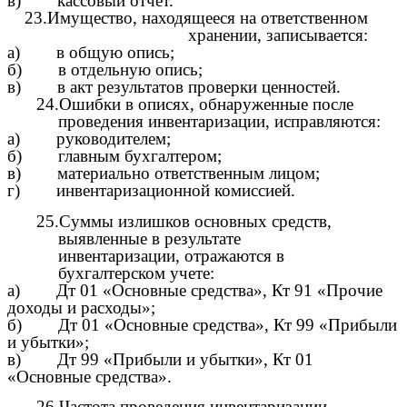
в) кассовый отчет.
23.Имущество, находящееся на ответственном
хранении, записывается:
а) в общую опись;
б) в отдельную опись;
в) в акт результатов проверки ценностей.
24.Ошибки в описях, обнаруженные после
проведения инвентаризации, исправляются:
а) руководителем;
б) главным бухгалтером;
в) материально ответственным лицом;
г) инвентаризационной комиссией.
25.Суммы излишков основных средств,
выявленные в результате
инвентаризации, отражаются в
бухгалтерском учете:
а) Дт 01 «Основные средства», Кт 91 «Прочие
доходы и расходы»;
б) Дт 01 «Основные средства», Кт 99 «Прибыли
и убытки»;
в) Дт 99 «Прибыли и убытки», Кт 01
«Основные средства».
26.Частота проведения инвентаризации