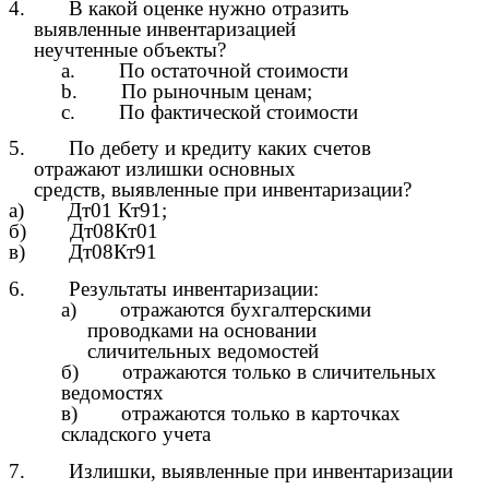
4. В какой оценке нужно отразить
выявленные инвентаризацией
неучтенные объекты?
a. По остаточной стоимости
b. По рыночным ценам;
c. По фактической стоимости
5. По дебету и кредиту каких счетов
отражают излишки основных
средств, выявленные при инвентаризации?
а) Дт01 Кт91;
б) Дт08Кт01
в) Дт08Кт91
6. Результаты инвентаризации:
а) отражаются бухгалтерскими
проводками на основании
сличительных ведомостей
б) отражаются только в сличительных
ведомостях
в) отражаются только в карточках
складского учета
7. Излишки, выявленные при инвентаризации