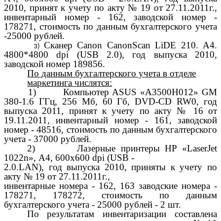
2010, принят к учету по акту № 19 от 27.11.2011г.,
инвентарный номер - 162, заводской номер -
178271, стоимость по данным бухгалтерского учета
-25000 рублей.
Сканер Canon CanonScan LiDE 210. А4.
4800*4800 dpi (USB 2.0), год выпуска 2010,
заводской номер 189856.
По данным бухгалтерского учета в отделе
маркетинга числятся:
1) Компьютер ASUS «А3500Н012» GM
380-1.6 ГГц, 256 Мб, 60 Гб, DVD-CD RW0, год
выпуска 2011, принят к учету по акту № 16 от
19.11.2011, инвентарный номер - 161, заводской
номер - 48516, стоимость по данным бухгалтерского
учета - 37000 рублей.
2) Лазерные принтеры HP «LaserJet
1022n», А4, 600x600 dpi (USB -
2.0.LAN), год выпуска 2010, приняты к учету по
акту № 19 от 27.11.2011г.,
инвентарные номера - 162, 163 заводские номера -
178271, 178272, стоимость по данным
бухгалтерского учета - 25000 рублей - 2 шт.
По результатам инвентаризации составлена