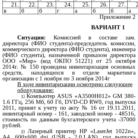
21.
22.
23.
24.
25.
26.
27.
в
б
б
г
а
б
б
а
Приложение 2
ВАРИАНТ 1
Ситуация:
Комиссией в составе зам.
директора (ФИО студента)-председатель комиссии,
коммерческого директора (ФИО студента), инженера
(ФИО студента), назначенной приказом директора
ООО «Мир» (код ОКПО 51221) от 25 октября
2014г. № 150 проведена инвентаризация основных
средств, находящихся в отделе маркетинга
организации с 1 ноября по 3 ноября 2014г
В ходе инвентаризации осмотрено следующее
оборудование:
Компьютер ASUS «А3500Н012» GM 380-
1.6 ГГц, 256 Мб, 60 Гб, DVD-CD RW0, год выпуска
2011, принят к учету по акту № 16 от 19.11.2011,
инвентарный номер - 161, заводской номер - 48516,
стоимость по данным бухгалтерского учета -37000
рублей.
Лазерный принтер HP «LaserJet 1022n»,
А4, 600x600 dpi (USB - 2.0.LAN), год выпуска