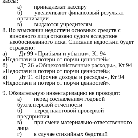
кассы:
а) принадлежат кассиру
б) увеличивают финансовый результат
организации
в) выдаются учредителям
8. Во взыскании недостачи основных средств с
виновного лица отказано судом вследствие
необоснованного иска. Списание недостачи будет
отражено:
а) Дт 99 «Прибыли и убытки», Кт 94
«Недостачи и потери от порчи ценностей»;
б) Дт 26 «
Общехозяйственные расходы
», Кт 94
«Недостачи и потери от порчи ценностей»;
в) Дт 91 «Прочие доходы и расходы», Кт 94
«Недостачи и потери от порчи ценностей».
9. Обязательную инвентаризацию не проводят:
а) перед составлением годовой
бухгалтерской отчетности
б) перед налоговой проверкой
предприятия
в) при смене материально-ответственного
лица
г) в случае стихийных бедствий