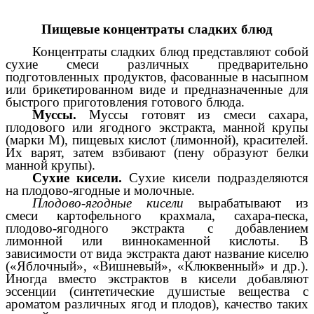
Пищевые концентраты сладких блюд
Концентраты сладких блюд представляют собой
сухие смеси различных предварительно
подготовленных продуктов, фасованные в насыпном
или брикетированном виде и предназначенные для
быстрого приготовления готового блюда.
Муссы.
Муссы готовят из смеси сахара,
плодового или ягодного экстракта, манной крупы
(марки М), пищевых кислот (лимонной), красителей.
Их варят, затем взбивают (пену образуют белки
манной крупы).
Сухие кисели.
Сухие кисели подразделяются
на плодово-ягодные и молочные.
Плодово-ягодные кисели
вырабатывают из
смеси картофельного крахмала, сахара-песка,
плодово-ягодного экстракта с добавлением
лимонной или виннокаменной кислоты. В
зависимости от вида экстракта дают название киселю
(«Яблочный», «Вишневый», «Клюквенный» и др.).
Иногда вместо экстрактов в кисели добавляют
эссенции (синтетические душистые вещества с
ароматом различных ягод и плодов), качество таких