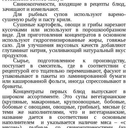
Свинокопчености, входящие в рецепты блюд,
зачищают и измельчают.
Для рыбных супов используют варено-
сушеную рыбу и пасту криля.
Сушеные картофель, овощи и грибы нарезают
кусочками или используют в порошкообразном
виде. Для приготовления концентратов в основном
используют гидрогенизированные жиры, говяжье
сало. Для улучшения вкусовых качеств добавляют
глутаминат натрия, усиливающий натуральный вкус
продуктов.
Сырье, подготовленное к производству,
поступает в смеситель, где в соответствии с
рецептурой его тщательно перемешивают, фасуют и
упаковывают в пакеты из ламинированной бумаги
или кашированной фольги, иногда спрессовывают в
брикеты.
Концентраты первых блюд выпускают в
широком ассортименте. Это супы вегетарианские
(крупяные, макаронные, крупоовощные, бобовые,
бобовые с овощами, овощные, грибные), мясные (с
теми же наполнителями, что и вегетарианские,
название дается в соответствии с основным
наполнителем и указывается наличие мяса – «с
мясом»), рыбные, со свинокопченостями (из