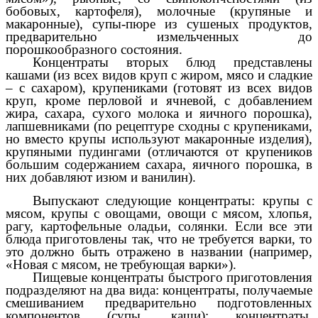
бобовых, картофеля), молочные (крупяные и
макаронные), супы-пюре из сушеных продуктов,
предварительно измельченных до
порошкообразного состояния.
Концентраты вторых блюд представлены
кашами (из всех видов круп с жиром, мясо и сладкие
– с сахаром), крупениками (готовят из всех видов
круп, кроме перловой и ячневой, с добавлением
жира, сахара, сухого молока и яичного порошка),
лапшевниками (по рецептуре сходны с крупениками,
но вместо крупы используют макаронные изделия),
крупяными пудингами (отличаются от крупеников
большим содержанием сахара, яичного порошка, в
них добавляют изюм и ванилин).
Выпускают следующие концентраты: крупы с
мясом, крупы с овощами, овощи с мясом, хлопья,
рагу, картофельные оладьи, солянки. Если все эти
блюда приготовлены так, что не требуется варки, то
это должно быть отражено в названии (например,
«Новая с мясом, не требующая варки»).
Пищевые концентраты быстрого приготовления
подразделяют на два вида: концентраты, получаемые
смешиванием предварительно подготовленных
компонентов (супы, каши); концентраты,