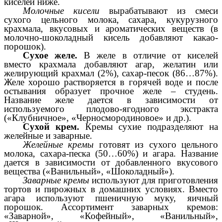
киселей ниже.
Молочные кисели
вырабатывают из смеси
сухого цельного молока, сахара, кукурузного
крахмала, вкусовых и ароматических веществ (в
молочно-шоколадный кисель добавляют какао-
порошок).
Сухое желе.
В желе в отличие от киселей
вместо крахмала добавляют агар, желатин или
желирующий крахмал (2%), сахар-песок (86…87%).
Желе хорошо растворяется в горячей воде и после
остывания образует прочное желе – студень.
Название желе дается в зависимости от
используемого плодово-ягодного экстракта
(«Клубничное», «Черносмородиновое» и др.).
Сухой крем.
Кремы сухие подразделяют на
желейные и заварные.
Желейные кремы
готовят из сухого цельного
молока, сахара-песка (50…60%) и агара. Название
дается в зависимости от добавленного вкусового
вещества («Ванильный», «Шоколадный»).
Заварные кремы
используют для приготовления
тортов и пирожных в домашних условиях. Вместо
агара используют пшеничную муку, яичный
порошок. Ассортимент заварных кремов:
«Заварной», «Кофейный», «Ванильный»,