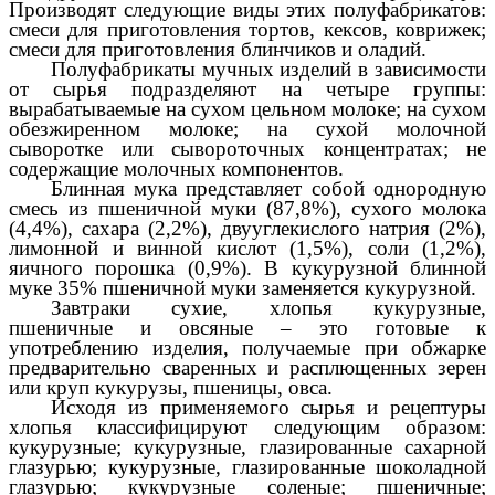
Производят следующие виды этих полуфабрикатов:
смеси для приготовления тортов, кексов, коврижек;
смеси для приготовления блинчиков и оладий.
Полуфабрикаты мучных изделий в зависимости
от сырья подразделяют на четыре группы:
вырабатываемые на сухом цельном молоке; на сухом
обезжиренном молоке; на сухой молочной
сыворотке или сывороточных концентратах; не
содержащие молочных компонентов.
Блинная мука представляет собой однородную
смесь из пшеничной муки (87,8%), сухого молока
(4,4%), сахара (2,2%), двууглекислого натрия (2%),
лимонной и винной кислот (1,5%), соли (1,2%),
яичного порошка (0,9%). В кукурузной блинной
муке 35% пшеничной муки заменяется кукурузной.
Завтраки сухие, хлопья кукурузные,
пшеничные и овсяные – это готовые к
употреблению изделия, получаемые при обжарке
предварительно сваренных и расплющенных зерен
или круп кукурузы, пшеницы, овса.
Исходя из применяемого сырья и рецептуры
хлопья классифицируют следующим образом:
кукурузные; кукурузные, глазированные сахарной
глазурью; кукурузные, глазированные шоколадной
глазурью; кукурузные соленые; пшеничные;