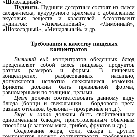
«Шоколадный».
Пудинги.
Пудинги десертные состоят из смеси
сахара-песка, кукурузного крахмала с добавлением
вкусовых веществ и красителей. Ассортимент
пудингов: «Апельсиновый», «Лимонный»,
«Шоколадный», «Миндальный» и др.
Требования к качеству пищевых
концентратов
Внешний вид
концентратов обеденных блюд
представляет собой смесь пищевых продуктов
разных размеров и формы. В пищевых
концентратах, расфасованных насыпью,
допускаются неплотно слежавшиеся комочки.
Брикеты должны быть правильной формы,
равномерными по толщине, целыми.
Цвет
должен соответствовать данному виду
блюда (борщи и свекольники – бордового цвета
разных оттенков, бульоны – прозрачные и т.д.).
Вкус и запах
должны быть свойственными
одноименным блюдам, приготовленным обычным
способом (с запахом мяса, грибов, фруктов и др.).
Содержание жира, соли, сахара и других
компонентов должно соответствовать требованиям