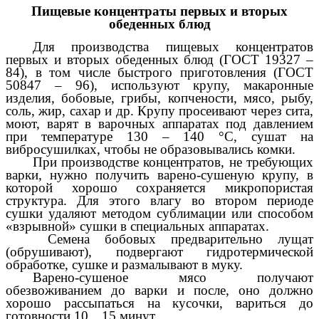
Пищевые концентраты первых и вторых
обеденных блюд
Для производства пищевых концентратов
первых и вторых обеденных блюд (ГОСТ 19327 –
84), в том числе быстрого приготовления (ГОСТ
50847 – 96), используют крупу, макаронные
изделия, бобовые, грибы, копчености, мясо, рыбу,
соль, жир, сахар и др. Крупу просеивают через сита,
моют, варят в варочных аппаратах под давлением
при температуре 130 – 140 °С, сушат на
вибросушилках, чтобы не образовывались комки.
При производстве концентратов, не требующих
варки, нужно получить варено-сушеную крупу, в
которой хорошо сохраняется микропористая
структура. Для этого влагу во втором периоде
сушки удаляют методом сублимации или способом
«взрывной» сушки в специальных аппаратах.
Семена бобовых предварительно лущат
(обрушивают), подвергают гидротермической
обработке, сушке и размалывают в муку.
Варено-сушеное мясо получают
обезвоживанием до варки и после, оно должно
хорошо рассыпаться на кусочки, вариться до
готовности 10…15 минут.