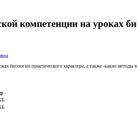
кой компетенции на уроках б
овна
роках биологии практического характера, а также -какие методы 
ер
КБ
КБ