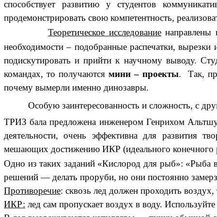
способствует развитию у студентов коммуникат
продемонстрировать свою компетентность, реализоват
Теоретическое исследование
направлены 
необходимости – подобранные распечатки, вырезки 
подискутировать и прийти к научному выводу. Студ
командах, то получаются
мини – проекты
. Так, п
почему вымерли именно динозавры.
Особую заинтересованность и сложность, с друго
ТРИЗ бала предложена инженером Генрихом Альтшул
деятельности, очень эффективна для развития тво
мешающих достижению ИКР (идеального конечного р
Одно из таких заданий «Кислород для рыб»: «Рыба 
решений — делать проруби, но они постоянно замерз
Противоречие
: сквозь лед должен проходить воздух,
ИКР:
лед сам пропускает воздух в воду. Используйте