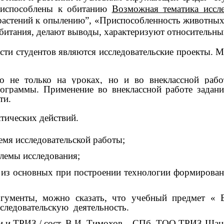
приспособлены к обитанию
Возможная тематика иссл
астений к опылению”, «Приспособленность животных
битания, делают выводы, характеризуют относительны
ости студентов являются исследовательские проекты. 
о не только на уроках, но и во внеклассной раб
ограммы. Применение во внеклассной работе задан
ти.
ктических действий.
емя исследовательской работы;
лемы исследования;
 из основных при построении технологии формирован
менты, можно сказать, что учебный предмет « Б
сследовательскую деятельность.
и и ТРИЗ / сост. В.И. Тимохов – СПб, ТОО ТРИЗ-Шанс