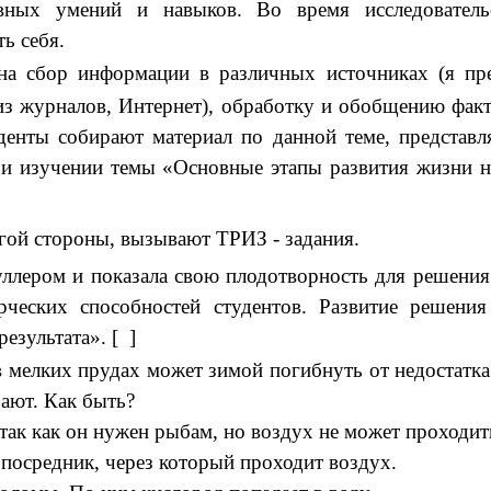
ивных умений и навыков. Во время исследовател
ь себя.
на сбор информации в различных источниках (я пре
из журналов, Интернет), обработку и обобщению фак
енты собирают материал по данной теме, представл
ри изучении темы «Основные этапы развития жизни на
й стороны, вызывают ТРИЗ - задания.
лером и показала свою плодотворность для решения 
рческих способностей студентов. Развитие решени
езультата».
[ ]
в мелких прудах может зимой погибнуть от недостатк
ают. Как быть?
 так как он нужен рыбам, но воздух не может проходить
 посредник, через который проходит воздух.