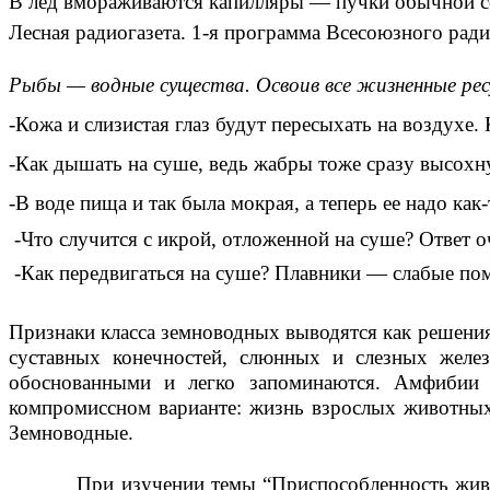
В лед вмораживаются капилляры — пучки обычной со
Лесная радиогазета. 1-я программа Всесоюзного ради
Рыбы — водные существа. Освоив все жизненные рес
-Кожа и слизистая глаз будут пересыхать на воздухе.
-Как дышать на суше, ведь жабры тоже сразу высохн
-В воде пища и так была мокрая, а теперь ее надо как-
-Что случится с икрой, отложенной на суше? Ответ о
-Как передвигаться на суше? Плавники — слабые помо
Признаки класса земноводных выводятся как решения
суставных конечностей, слюнных и слезных желез
обоснованными и легко запоминаются. Амфибии 
компромиссном варианте: жизнь взрослых животных п
Земноводные.
При изучении темы “Приспособленность животн