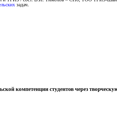
ельских
задач.
ской компетенции студентов через творческу