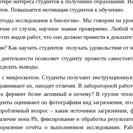
 интереса студентов к получению образования. Исп
нтов. Повышается мотивация студентов к обучению.
 исследования в биологии». Мы говорим на уроке 
ичие от слухов, научное знание проверяемо. Любой 
гих видов работ, что оно должно привести к доказател
Как научить студентов получать удовольствие от н
деятельности позволяет студенту провести самостоя
сделать выводы.
кроскопом. Студенты получают инструкционную ка
сравнивают их, находят отличия. В лабораторной рабо
ких фермент более активный и почему? В группе те
нты оценивают по фотографиям вид загрязнения, его
 проблемный вопрос – какие источники загрязнения,
аличие иона Pb, фиксирование и обработка результат
ормление отчёта о выполненном исследовании. Раб