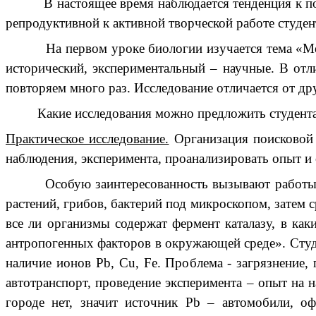
В настоящее время наблюдается тенденция к потере
репродуктивной к активной творческой работе студе
На первом уроке биологии изучается тема «Методы
исторический, экспериментальный – научные. В отл
повторяем много раз. Исследование отличается от дру
Какие исследования можно предложить студентам? 
Практическое исследование.
Организация поисковой 
наблюдения, эксперимента, проанализировать опыт и 
Особую заинтересованность вызывают работы с ми
растений, грибов, бактерий под микроскопом, затем 
все ли организмы содержат фермент каталазу, в ка
антропогенных факторов в окружающей среде». Студе
наличие ионов Pb, Cu, Fe. Проблема - загрязнение,
автотранспорт, проведение эксперимента – опыт на н
городе нет, значит источник Pb – автомобили, оф