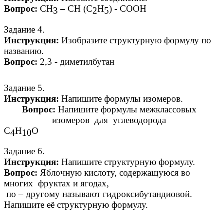
Вопрос:
СН
– СН (С
Н
) - СООН
3
2
5
Задание 4.
Инструкция:
Изобразите структурную формулу по
названию.
Вопрос:
2,3 -
диметилбутан
Задание 5.
Инструкция:
Напишите формулы изомеров.
Вопрос:
Напишите формулы межклассовых
изомеров для углеводорода
С
Н
О
4
10
Задание 6.
Инструкция:
Напишите структурную формулу.
Вопрос:
Яблочную кислоту, содержащуюся во
многих
фруктах и ягодах,
по – другому называют гидроксибутандиовой.
Напишите её структурную формулу.