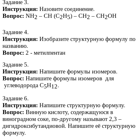
Задание 3.
Инструкция:
Назовите соединение.
Вопрос:
NH
– CH (C
H
) – CH
– CH
OH
2
2
5
2
2
Задание 4.
Инструкция:
Изобразите структурную формулу по
названию.
Вопрос:
2 - метилпентан
Задание 5.
Инструкция:
Напишите формулы изомеров.
Вопрос:
Напишите формулы изомеров для
углеводорода С
Н
.
5
12
Задание 6.
Инструкция:
Напишите структурную формулу.
Вопрос:
Винную кислоту, содержащуюся в
виноградном соке, по-другому называют 2,3 –
дигидроксибутандиовой. Напишите её структурную
формулу.