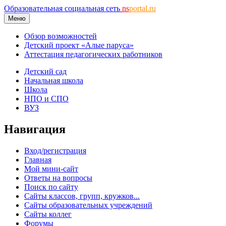
Образовательная социальная сеть
ns
portal.ru
Меню
Обзор возможностей
Детский проект «Алые паруса»
Аттестация педагогических работников
Детский сад
Начальная школа
Школа
НПО и СПО
ВУЗ
Навигация
Вход/регистрация
Главная
Мой мини-сайт
Ответы на вопросы
Поиск по сайту
Сайты классов, групп, кружков...
Сайты образовательных учреждений
Сайты коллег
Форумы