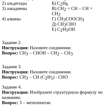
2) альдегиды
Б) С
Н
2
6
3) алкадиены
В) СН
= СН – СН =
2
СН
2
4) алкины
Г) СН
СООСН
3
3
Д) СН
СНО
3
Е) С
Н
ОН
2
5
Задание 2.
Инструкция:
Назовите соединение.
Вопрос:
СН
– СНОН – СН
– СН
3
2
3
Задание 3.
Инструкция:
Назовите соединение.
Вопрос:
СН
– СН (С
Н
) - СНО
3
2
5
Задание 4.
Инструкция:
Изобразите структурную формулу по
названию.
Вопрос:
3 – метилпентан