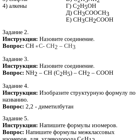
2
5
2
4) алкены
Г) C
H
OH
2
5
Д) CH
COOCH
3
3
Е) CH
CH
COOH
3
2
Задание 2.
Инструкция:
Назовите соединение.
Вопрос:
СH
C- CH
– CH
2
3
≡
Задание 3.
Инструкция:
Назовите соединение.
Вопрос:
NH
– CH (C
H
) – CH
– CОOH
2
2
5
2
Задание 4.
Инструкция:
Изобразите структурную формулу по
названию.
Вопрос:
2,2 - диметилбутан
Задание 5.
Инструкция:
Напишите формулы изомеров.
Вопрос:
Напишите формулы межклассовых
изомеров для углеводорода С
Н
.