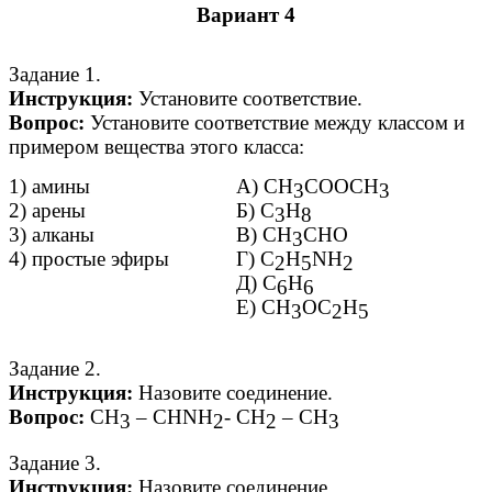
Вариант 4
Задание 1.
Инструкция:
Установите соответствие.
Вопрос:
Установите соответствие между классом и
примером вещества этого класса:
1) амины
А) СН
СООСН
3
3
2) арены
Б) С
Н
3
8
3) алканы
В) СН
СНО
3
4) простые эфиры
Г) С
Н
NH
2
5
2
Д) С
Н
6
6
Е) СН
ОС
Н
3
2
5
Задание 2.
Инструкция:
Назовите соединение.
Вопрос:
СН
– СНNH
- СН
– СН
3
2
2
3
Задание 3.
Инструкция:
Назовите соединение.