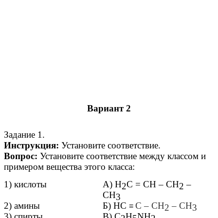
Вариант 2
Задание 1.
Инструкция:
Установите соответствие.
Вопрос:
Установите соответствие между классом и
примером вещества этого класса:
1) кислоты
А) Н
С = СН – СН
–
2
2
СН
3
2) амины
Б) НС
С – СН
– СН
≡
2
3
3) спирты
В) C
H
NH