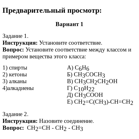
Предварительный просмотр:
Вариант 1
Задание 1.
Инструкция:
Установите соответствие.
Вопрос:
Установите соответствие между классом и
примером вещества этого класса:
1) спирты
А) С
Н
6
6
2) кетоны
Б) СН
СОСН
3
3
3) алканы
В) СН
СН
СН
ОН
3
2
2
4)алкадиены
Г) С
Н
10
22
Д) СН
СООН
3
Е) СН
=С(СН
)-СН=СН
2
3
2
Задание 2.
Инструкция:
Назовите соединение.
Вопрос:
СН
=СН - СН
- СН
2
2
3