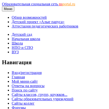
Образовательная социальная сеть
ns
portal.ru
Меню
Обзор возможностей
Детский проект «Алые паруса»
Аттестация педагогических работников
Детский сад
Начальная школа
Школа
НПО и СПО
ВУЗ
Навигация
Вход/регистрация
Главная
Мой мини-сайт
Ответы на вопросы
Поиск по сайту
Сайты классов, групп, кружков...
Сайты образовательных учреждений
Сайты коллег
Форумы