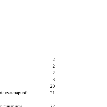
2
2
2
3
20
ой кулинарной
21
 кулинарной
22