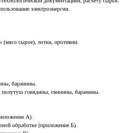
-технологической документацией, расчету сырья.
пользование электроэнергии.
(мясо сырое), лотки, противни.
ины, баранины.
и полутуш говядины, свинины, баранины.
риложение А).
рной обработке (приложение Б).