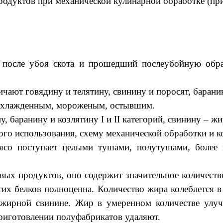
родуктов при механической кулинарной обработке (пр
после убоя скота и прошедший послеубойную обраб
ют говядину и телятину, свинину и поросят, баранин
охлажденным, мороженым, остывшим.
у, баранину и козлятину I и II категорий, свинину – 
 использования, схему механической обработки и ко
оступает целыми тушами, полутушами, более ме
родуктов, оно содержит значительное количество б
этих белков полноценна. Количество жира колеблется в
 жирной свинине. Жир в умеренном количестве улуч
риготовлении полуфабрикатов удаляют.