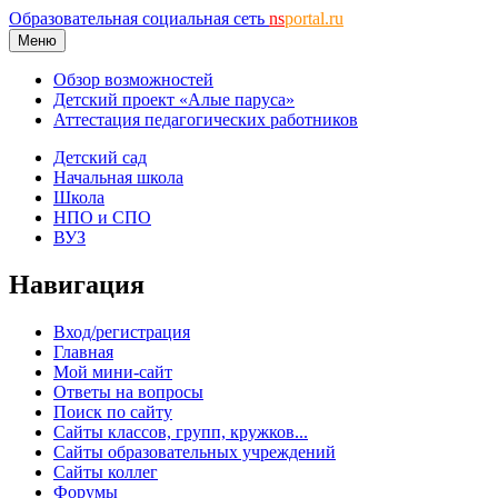
Образовательная социальная сеть
ns
portal.ru
Меню
Обзор возможностей
Детский проект «Алые паруса»
Аттестация педагогических работников
Детский сад
Начальная школа
Школа
НПО и СПО
ВУЗ
Навигация
Вход/регистрация
Главная
Мой мини-сайт
Ответы на вопросы
Поиск по сайту
Сайты классов, групп, кружков...
Сайты образовательных учреждений
Сайты коллег
Форумы