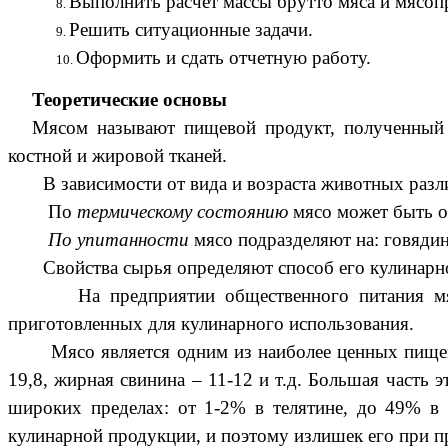
Выполнить расчет массы брутто мяса и мясоп
Решить ситуационные задачи.
Оформить и сдать отчетную работу.
Теоретические основы
Мясом называют пищевой продукт, полученный 
костной и жировой тканей.
В зависимости от вида и возраста животных различа
По
термическому состоянию
мясо может быть 
По упитанности
мясо подразделяют на: говядин
Свойства сырья определяют способ его кулинарного
На предприятии общественного питания мясо п
приготовленных для кулинарного использования.
Мясо является одним из наиболее ценных пищевых п
19,8, жирная свинина – 11-12 и т.д. Большая часть 
широких пределах: от 1-2% в телятине, до 49% в
кулинарной продукции, и поэтому излишек его при п