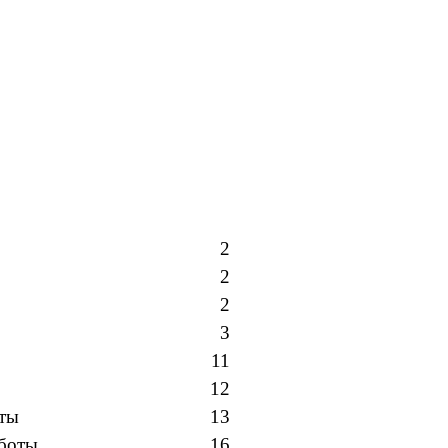
2
2
2
3
11
12
рты
13
аботы
16