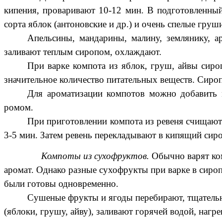
кипения, проваривают 10-12 мин. В подготовленны
сорта яблок (антоновские и др.) и очень спелые груш
Апельсины, мандарины, малину, землянику, а
заливают теплым сиропом, охлаждают.
При варке компота из яблок, груш, айвы сир
значительное количество питательных веществ. Сир
Для ароматизации компотов можно добавить 
ромом.
При приготовлении компота из ревеня счищают 
3-5 мин. Затем ревень перекладывают в кипящий си
Компоты из сухофруктов.
Обычно варят ком
аромат. Однако разные сухофрукты при варке в сироп
были готовы одновременно.
Сушеные фрукты и ягоды перебирают, тщательно
(яблоки, грушу, айву), заливают горячей водой, наг