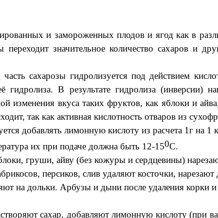
ированных и замороженных плодов и ягод как в разли
 переходит значительное количество сахаров и др
 часть сахарозы гидролизуется под действием кисло
 гидролиза. В результате гидролиза (инверсии) на
ой изменения вкуса таких фруктов, как яблоки и айва
ходит, так как активная кислотность отваров из сухоф
ется добавлять лимонную кислоту из расчета 1г на 1 к
0
ература их при подаче должна быть 12-15
С.
локи, груши, айву (без кожуры и сердцевины) нареза
абрикосов, персиков, слив удаляют косточки, нарезаю
ют на дольки. Арбузы и дыни после удаления корки и
яют сахар, добавляют лимонную кислоту (при варке