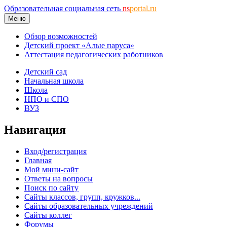
Образовательная социальная сеть
ns
portal.ru
Меню
Обзор возможностей
Детский проект «Алые паруса»
Аттестация педагогических работников
Детский сад
Начальная школа
Школа
НПО и СПО
ВУЗ
Навигация
Вход/регистрация
Главная
Мой мини-сайт
Ответы на вопросы
Поиск по сайту
Сайты классов, групп, кружков...
Сайты образовательных учреждений
Сайты коллег
Форумы