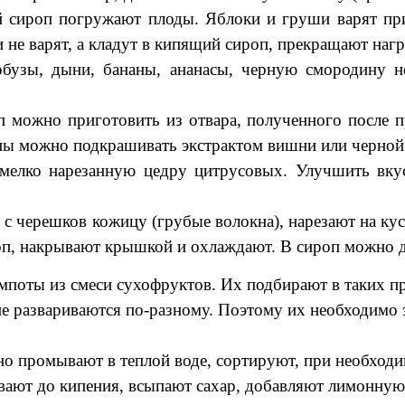
й сироп погружают плоды. Яблоки и груши варят пр
и не варят, а кладут в кипящий сироп, прекращают наг
рбузы, дыни, бананы, ананасы, черную смородину не
оп можно приготовить из отвара, полученного после
опы можно подкрашивать экстрактом вишни или черно
мелко нарезанную цедру цитрусовых. Улучшить вк
с черешков кожицу (грубые волокна), нарезают на кус
роп, накрывают крышкой и охлаждают. В сироп можно 
поты из смеси сухофруктов. Их подбирают в таких пр
е развариваются по-разному. Поэтому их необходимо з
 промывают в теплой воде, сортируют, при необходим
ревают до кипения, всыпают сахар, добавляют лимонную