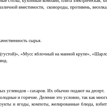
ые столы, кухонный комбайн, плита электрическая, 
зличной вместимости, сковороды, противень, веселка,
качественность сырья.
густой)», «Мусс яблочный на манной крупе», «Шарлотк
люд.
х углеводов - сахаров. Их обычно подают на десерт.
олодные и горячие. Деление это условно, так как мног
укты и ягоды, компоты, желированные блюда, взбиты