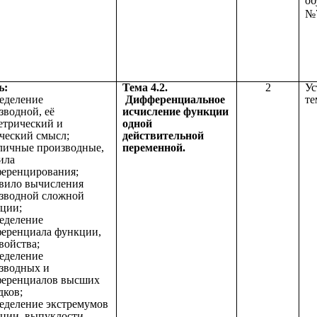
об
№
ь:
Тема 4.2.
2
Ус
ределение
Дифференциальное
те
зводной, её
исчисление функции
етрический и
одной
ческий смысл;
действительной
бличные производные,
переменной.
ила
еренцирования;
авило вычисления
зводной сложной
ции;
ределение
еренциала функции,
войства;
ределение
зводных и
еренциалов высших
дков;
ределение экстремумов
ции, выпуклости