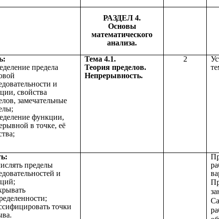
РАЗДЕЛ 4.
Основы
математического
анализа.
ь:
Тема 4.1.
2
Ус
ределение предела
Теория пределов.
те
овой
Непрерывность.
едовательности и
ции, свойства
елов, замечательные
елы;
ределение функции,
ерывной в точке, её
ства;
ь:
Пр
числять пределы
ра
едовательностей и
ва
ций;
Пр
скрывать
за
ределенности;
Са
ассифицировать точки
ра
ыва.