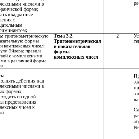
ра
лексными числами в
браической форме;
шать квадратные
нения с
цательным
риминантом;
ь:
Тема 3.2.
2
Ус
тригонометрическую
казательную формы
Тригонометрическая
те
си комплексных чисел;
и показательная
улу Эйлера; правила
формы
твий с комплексными
комплексных чисел.
ами в различной форме
си
ь:
П
полнять действия над
за
лексными числами в
пр
ых формах;
за
реходить из одной
ва
ы представления
лексных чисел к
Са
ой
ра
об
№