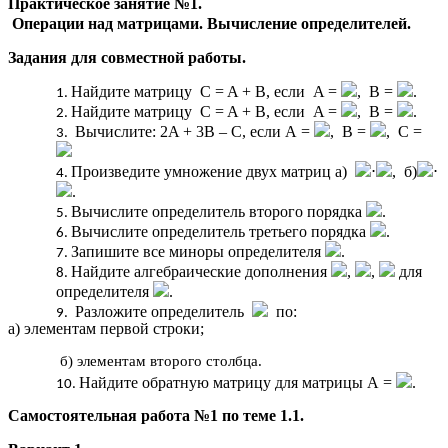
Практическое занятие №1.
Операции над матрицами. Вычисление определителей.
Задания для совместной работы.
Найдите матрицу C = A + B, если A =
, B =
.
Найдите матрицу C = A + B, если A =
, B =
.
Вычислите: 2A + 3B – C, если А =
, В =
, С =
Произведите умножение двух матриц а)
⋅
, б)
⋅
.
Вычислите определитель второго порядка
.
Вычислите определитель третьего порядка
.
Запишите все миноры определителя
.
Найдите алгебраические дополнения
,
,
для
определителя
.
Разложите определитель
по:
а) элементам первой строки;
б) элементам второго столбца.
Найдите обратную матрицу для матрицы А =
.
Самостоятельная работа №1 по теме 1.1.