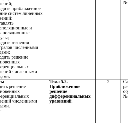
нений;
ходить приближенное
ние систем линейных
нений;
тавлять
рполяционные и
раполяционные
улы;
ходить значения
гралов численными
дами;
ходить решение
новенных
еренциальных
нений численными
дами.
ь:
Тема 5.2.
2
Са
дить решение
Приближенное
ра
новенных
решение
об
еренциальных
дифференциальных
№
нений численными
уравнений.
дами.
: