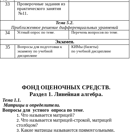
33
Проверочные задания из
практического занятия
№11.
Тема 5.2.
Приближенное решение дифференциальных уравнений
34
Устный опрос по теме.
Перечень вопросов по теме.
Экзамен.
35
Вопросы для подготовки к
КИМы (билеты)
экзамену по учебной
по учебной дисциплине
дисциплине
ФОНД ОЦЕНОЧНЫХ СРЕДСТВ.
Раздел 1. Линейная алгебра.
Тема 1.1.
Матрицы и определители.
Вопросы для устного опроса по теме
.
Что называется матрицей?
Что называется матрицей-строкой, матрицей
столбцом?
Какие матрицы называются прямоугольными,