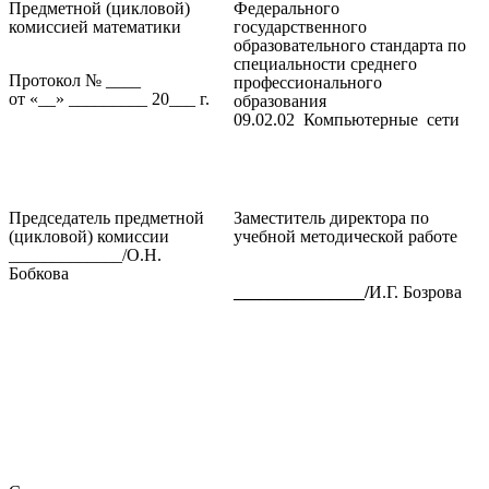
Предметной (цикловой)
Федерального
комиссией
математики
государственного
образовательного стандарта по
специальности среднего
Протокол № ____
профессионального
от «__» _________ 20___ г.
образования
09.02.02 Компьютерные сети
Председатель предметной
Заместитель директора по
(цикловой) комиссии
учебной методической работе
_____________/О.Н.
Бобкова
_______________/
И.Г. Бозрова