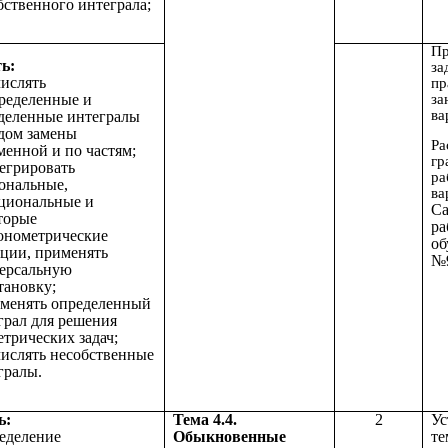
бственного интеграла;
Пр
ь:
за
числять
пр
за
ределенные и
ва
деленные интегралы
дом замены
Ра
менной и по частям;
гр
тегрировать
ра
ональные,
ва
циональные и
Са
торые
ра
онометрические
об
ции, применять
№
ерсальную
тановку;
именять определенный
грал для решения
етрических задач;
числять несобственные
гралы.
ь:
Тема 4.4.
2
Ус
ределение
Обыкновенные
те