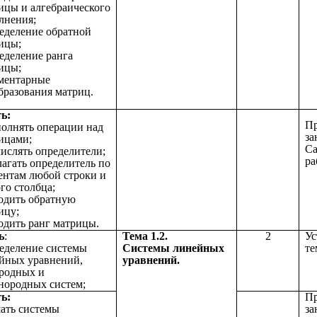
ицы и алгебраического
лнения;
ределение обратной
ицы;
ределение ранга
ицы;
ементарные
бразования матриц.
ь:
Пр
полнять операции над
за
ицами;
Са
числять определители;
ра
злагать определитель по
ентам любой строки и
го столбца;
ходить обратную
ицу;
ходить ранг матрицы.
ь
:
Тема 1.2.
2
Ус
ределение системы
Системы линейных
те
йных уравнений,
уравнений.
родных и
нородных систем;
ь:
Пр
шать системы
за