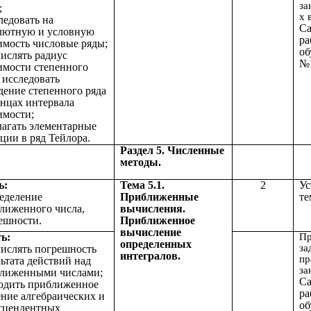
за
;
х 
ледовать на
Са
лютную и условную
ра
имость числовые ряды;
об
числять радиус
имости степенного
, исследовать
дение степенного ряда
онцах интервала
имости;
злагать элементарные
ции в ряд Тейлора.
Раздел 5. Численные
методы.
ь:
Тема 5.1.
2
Ус
еделение
Приближенные
те
лиженного числа,
вычисления.
ешности.
Приближенное
вычисление
ь:
Пр
определенных
за
числять погрешность
интегралов.
пр
льтата действий над
за
лиженными числами;
Са
ходить приближенное
ра
ение алгебраических и
об
сцендентных