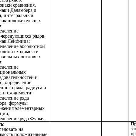
изнаки сравнения,
наки Даламбера и
, интегральный
нак положительных
в;
ределение
очередующихся рядов,
нак Лейбница;
ределение абсолютной
ловной сходимости
звольных числовых
в;
ределение
циональных
едовательностей и
в , определение
енного ряда, радиуса и
сти сходимости;
ределение ряда
ора, формулы
ожения элементарных
ций;
ределение ряда Фурье.
ь:
Пр
за
ледовать на
пр
имость положительные