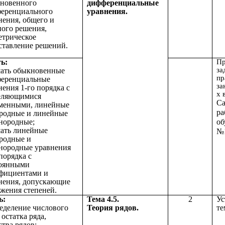
новенного
дифференциальные
еренциального
уравнения.
нения, общего и
ного решения,
етрическое
ставление решений.
ь:
Пр
за
шать обыкновенные
пр
еренциальные
за
нения 1-го порядка с
х 
еляющимися
Са
менными, линейные
ра
родные и линейные
нородные;
об
шать линейные
№
родные и
нородные уравнения
порядка с
оянными
фициентами и
нения, допускающие
жения степеней.
ь:
Тема 4.5.
2
Ус
ределение числового
Теория рядов.
те
 остатка ряда,
ства рядов;