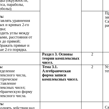
дка (окружности,
пса, параболы,
рболы);
Пр
ь:
за
ставлять уравнения
Са
ых и кривых 2-го
ра
дка;
ходить углы между
ыми, расстояния от
и до прямой;
ображать прямые и
ые 2-го порядка.
Раздел 3. Основы
2
теории комплексных
чисел.
ь:
Тема 3.1.
2
Ус
ределение
Алгебраическая
те
лексного числа,
форма записи
етрическое
комплексных чисел.
ставление
лексных чисел;
гебраическую форму
лексного числа.
ь:
Са
полнять действия над