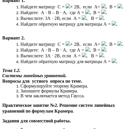
Вариант 1.
Найдите матрицу C =
+ 2В, если А=
, В =
.
Найдите: А
⋅
В – В
⋅
А, где А =
, В =
.
Вычислите: 3А
⋅
2В, если А =
, В =
.
Найдите обратную матрицу для матрицы А =
.
Вариант 2.
Найдите матрицу C =
+ 2В, если А=
, В =
.
Найдите: А
⋅
В – В
⋅
А, где А =
, В =
.
Вычислите: 3А
⋅
2В, если А =
, В =
.
Найдите обратную матрицу для матрицы А =
.
Тема 1.2.
Системы линейных уравнений.
Вопросы для устного опроса по теме.
Сформулируйте теорему Крамера.
Запишите формулы Крамера.
В чем заключается метод Гаусса.
Практическое занятие №2. Решение систем линейных
уравнений по формулам Крамера
.
Задания для совместной работы.