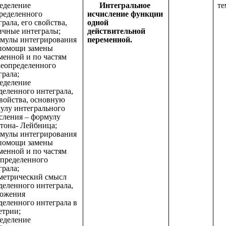
еделение
Интегральное
те
ределенного
исчисление функции
рала, его свойства,
одной
ичные интегралы;
действительной
рмулы интегрирования
переменной.
помощи замены
менной и по частям
неопределенного
грала;
ределение
деленного интеграла,
свойства, основную
улу интегрального
сления – формулу
она- Лейбница;
рмулы интегрирования
помощи замены
менной и по частям
определенного
грала;
ометрический смысл
деленного интеграла,
ожения
деленного интеграла в
етрии;
ределение