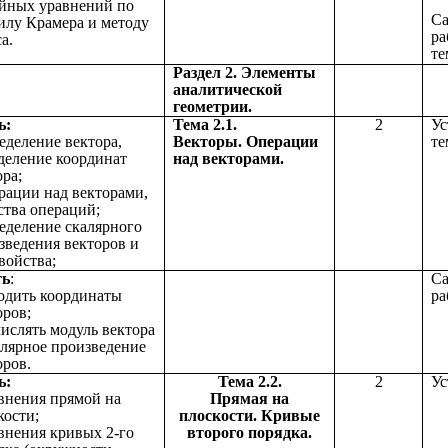
йных уравнений по
Са
илу Крамера и методу
ра
а.
те
Раздел 2. Элементы
аналитической
геометрии.
ь:
Тема 2.1.
2
Ус
ределение вектора,
Векторы. Операции
те
деление координат
над векторами.
ора;
ерации над векторами,
ства операций;
ределение скалярного
зведения векторов и
войства;
ть
:
Са
ходить координаты
ра
оров;
числять модуль вектора
алярное произведение
оров.
ь:
Тема 2.2.
2
Ус
авнения прямой на
Прямая на
кости;
плоскости. Кривые
авнения кривых 2-го
второго порядка.