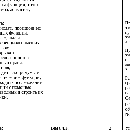
ика функции, точек
гиба, асимптот;
ь:
Пр
за
числять производные
пр
ных функций,
за
зводные и
х 
еренциалы высших
дков;
Пр
скрывать
за
ределенности с
пр
щью правил
за
таля;
х 
ходить экстремумы и
и перегиба функций;
Ра
оводить исследование
гр
ций с помощью
ра
зводных и строить их
ва
ики.
Са
ра
об
№
ь:
Тема 4.3.
2
Ус