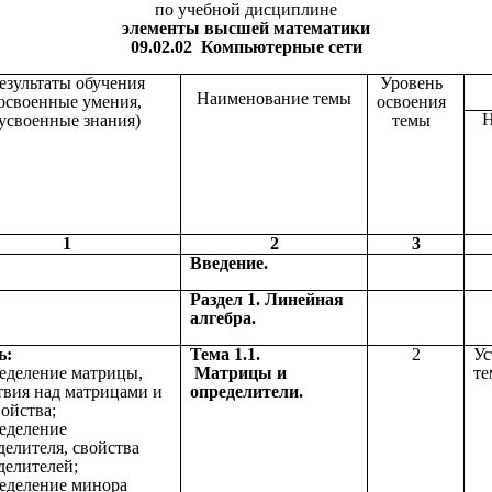
по учебной дисциплине
элементы высшей математики
09.02.02 Компьютерные сети
езультаты обучения
Уровень
Наименование темы
освоенные умения,
освоения
Н
усвоенные знания)
темы
1
2
3
Введение.
Раздел 1. Линейная
алгебра.
ь:
Тема 1.1.
2
Ус
ределение матрицы,
Матрицы и
те
твия над матрицами и
определители.
войства;
ределение
делителя, свойства
делителей;
ределение минора