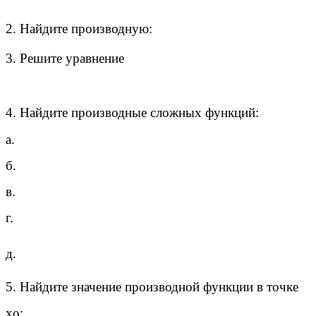
2. Найдите производную:
3. Решите уравнение
4. Найдите производные сложных функций:
а.
б.
в.
г.
д.
5. Найдите значение производной функции в точке
х
:
0