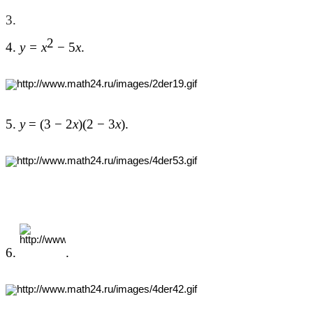
3.
2
4.
y = x
− 5
x
.
5.
y
= (3 − 2
x
)(2 − 3
x
).
6.
.