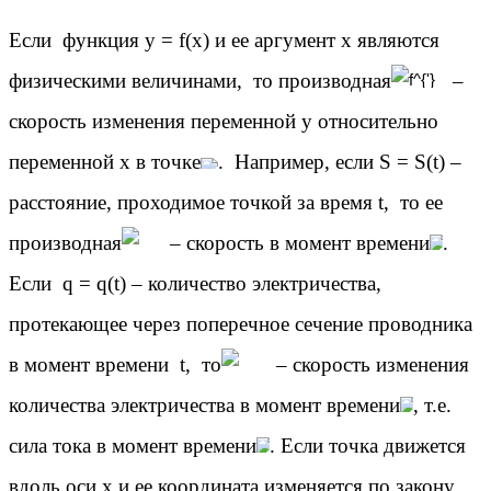
Если функция y = f(x) и ее аргумент x являются
физическими величинами, то производная
–
скорость изменения переменной y относительно
переменной x в точке
. Например, если S = S(t) –
расстояние, проходимое точкой за время t, то ее
производная
– скорость в момент времени
.
Если q = q(t) – количество электричества,
протекающее через поперечное сечение проводника
в момент времени t, то
– скорость изменения
количества электричества в момент времени
, т.е.
сила тока в момент времени
. Если точка движется
вдоль оси х и ее координата изменяется по закону