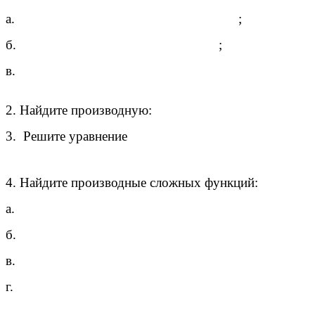
а.
;
б.
;
в.
2. Найдите производную:
3. Решите уравнение
4. Найдите производные сложных функций:
а.
б.
в.
г.