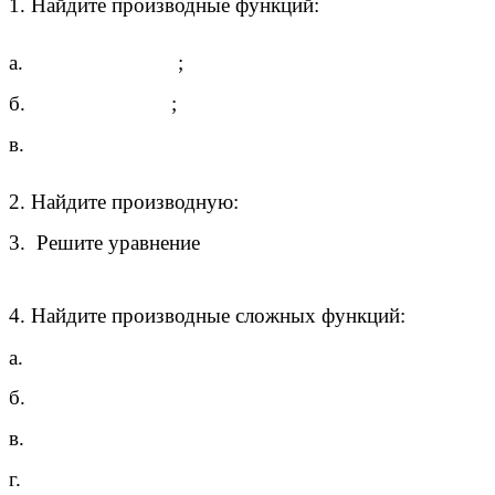
1. Найдите производные функций:
а.
;
б.
;
в.
2. Найдите производную:
3. Решите уравнение
4. Найдите производные сложных функций:
а.
б.
в.
г.