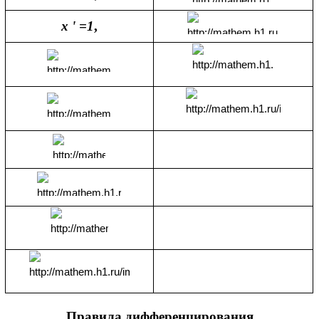
x ' =1
,
Правила дифференцирования