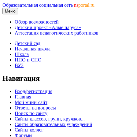
Образовательная социальная сеть
ns
portal.ru
Меню
Обзор возможностей
Детский проект «Алые паруса»
Аттестация педагогических работников
Детский сад
Начальная школа
Школа
НПО и СПО
ВУЗ
Навигация
Вход/регистрация
Главная
Мой мини-сайт
Ответы на вопросы
Поиск по сайту
Сайты классов, групп, кружков...
Сайты образовательных учреждений
Сайты коллег
Форумы