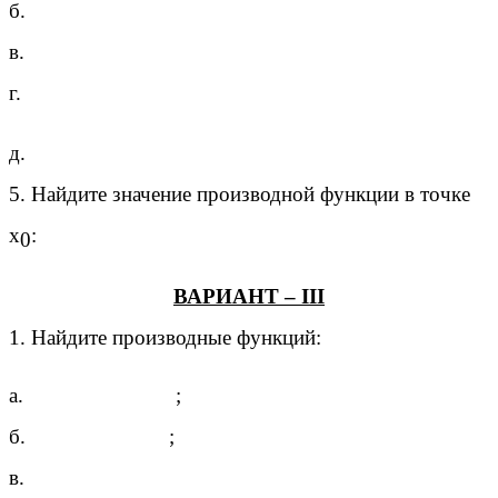
б.
в.
г.
д.
5. Найдите значение производной функции в точке
х
:
0
ВАРИАНТ – III
1. Найдите производные функций:
а.
;
б.
;
в.