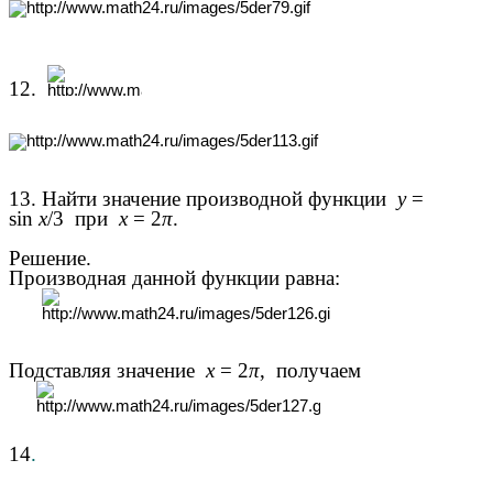
12.
13. Найти значение производной функции
y
=
sin
x
/3
при
x
= 2
π
.
Решение.
Производная данной функции равна:
Подставляя значение
x
= 2
π
,
получаем
14
.