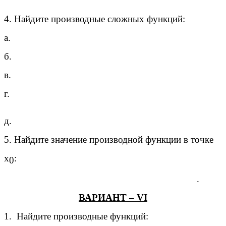
4. Найдите производные сложных функций:
а.
б.
в.
г.
д.
5. Найдите значение производной функции в точке
х
:
0
.
ВАРИАНТ – VI
1. Найдите производные функций: