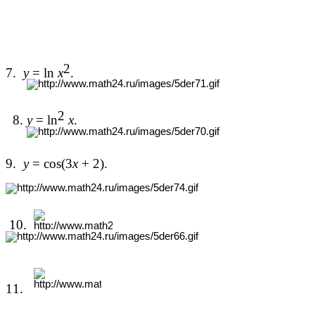
2
7.
y
= ln
x
.
2
8.
y
= ln
x
.
9.
y
= cos(3
x
+ 2).
10.
11.