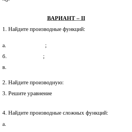
ВАРИАНТ – II
1. Найдите производные функций:
а.
;
б.
;
в.
2. Найдите производную:
3. Решите уравнение
4. Найдите производные сложных функций:
а.