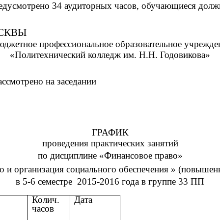
редусмотрено 34 аудиторных часов, обучающиеся долж
анизации самостоятельной внеаудиторной работы обу
ОСКВЫ
бюджетное профессиональное образовательное учрежде
«Политехнический колледж им. Н.Н. Годовикова»
аседании
Предметной 
Правовых дисциплин Пр
Председатель
ГРАФИК
проведения практических занятий
по дисциплине «Финансовое право»
о и организация социального обеспечения » (повышен
в 5-6 семестре 2015-2016 года в группе 33 ПП
оты
Колич.
Дата
часов