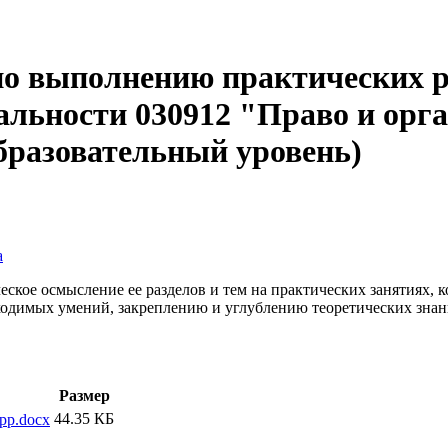
по выполнению практических р
альности 030912 "Право и орг
бразовательный уровень)
а
ское осмысление ее разделов и тем на практических занятиях,
одимых умений, закреплению и углублению теоретических знан
Размер
44.35 КБ
pp.docx