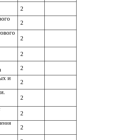
2
вого
2
сового
2
2
2
а
ых и
2
и.
2
с
2
шения
2