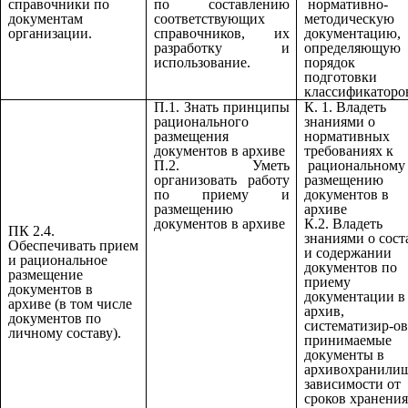
справочники по
по составлению
нормативно-
документам
соответствующих
методическую
организации.
справочников, их
документацию,
разработку и
определяющую
использование.
порядок
подготовки
классификаторо
П.1. Знать принципы
К. 1. Владеть
рационального
знаниями о
размещения
нормативных
документов в архиве
требованиях к
П.2. Уметь
рациональному
организовать работу
размещению
по приему и
документов в
размещению
архиве
документов в архиве
К.2. Владеть
ПК 2.4.
знаниями о сост
Обеспечивать прием
и содержании
и рациональное
документов по
размещение
приему
документов в
документации в
архиве (в том числе
архив,
документов по
систематизир-ов
личному составу).
принимаемые
документы в
архивохранилищ
зависимости от
сроков хранения