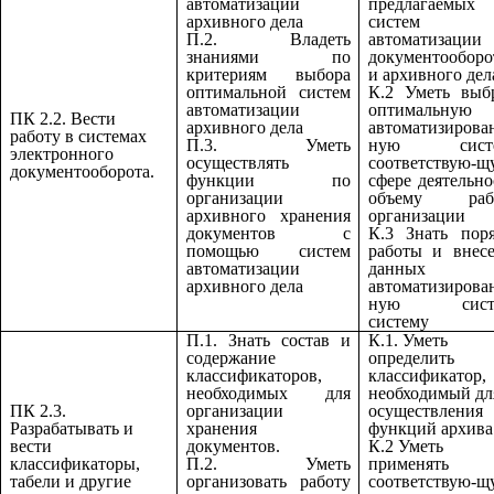
автоматизации
предлагаемых
архивного дела
систем
П.2. Владеть
автоматизации
знаниями по
документооборо
критериям выбора
и архивного дел
оптимальной систем
К.2 Уметь выб
автоматизации
оптимальную
ПК 2.2. Вести
архивного дела
автоматизирова
работу в системах
П.3. Уметь
ную систе
электронного
осуществлять
соответствую-щ
документооборота.
функции по
сфере деятельно
организации
объему раб
архивного хранения
организации
документов с
К.3 Знать пор
помощью систем
работы и внес
автоматизации
данных
архивного дела
автоматизирова
ную сист
систему
П.1. Знать состав и
К.1. Уметь
содержание
определить
классификаторов,
классификатор,
необходимых для
необходимый дл
ПК 2.3.
организации
осуществления
Разрабатывать и
хранения
функций архива
вести
документов.
К.2 Уметь
классификаторы,
П.2. Уметь
применять
табели и другие
организовать работу
соответствую-щ