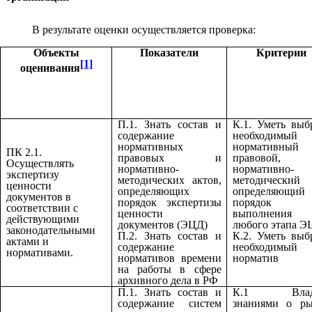
В результате оценки осуществляется проверка:
Объекты
Показатели
Критерии
[1]
оценивания
П.1. Знать состав и
К.1. Уметь выб
содержание
необходимый
нормативных
нормативный
ПК 2.1.
правовых и
правовой,
Осуществлять
нормативно-
нормативно-
экспертизу
методических актов,
методический 
ценности
определяющих
определяющий
документов в
порядок экспертизы
порядок
соответствии с
ценности
выполнения
действующими
документов (ЭЦД)
любого этапа Э
законодательными
П.2. Знать состав и
К.2. Уметь выб
актами и
содержание
необходимый
нормативами.
нормативов времени
норматив
на работы в сфере
архивного дела в РФ
П.1. Знать состав и
К.1 Влад
содержание систем
знаниями о ры