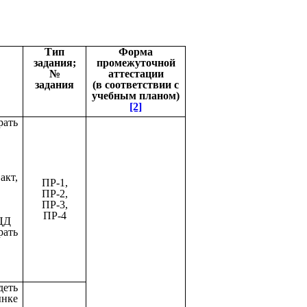
Тип
Форма
задания;
промежуточной
№
аттестации
задания
(в соответствии с
учебным планом)
[2]
рать
акт,
ПР-1,
ПР-2,
ПР-3,
ПР-4
ЦД
рать
еть
нке