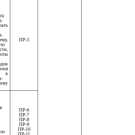
та
а.
рать
н-
му,
ПР-5
ую
сти,
оты
ядок
ения
 в
н-
ему
я
ПР-6
ПР-7
ПР-8
ПР-9
ПР-10
ую
ПР-11