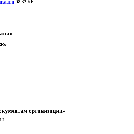
68.32 КБ
низации
ания
дж»
окументам организации»
мы