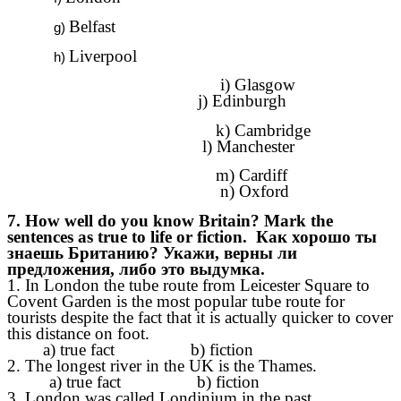
Belfast
Liverpool
i) Glasgow
j) Edinburgh
k) Cambridge
l) Manchester
m) Cardiff
n) Oxford
7.
How well do you know Britain? Mark the
sentences as true to life or fiction.
Как хорошо ты
знаешь Британию? Укажи, верны ли
предложения, либо это выдумка.
1. In London the tube route from Leicester Square to
Covent Garden is the most popular tube route for
tourists despite the fact that it is actually quicker to cover
this distance on foot.
a) true fact b) fiction
2. The longest river in the UK is the Thames.
a) true fact b) fiction
3. London was called Londinium in the past.