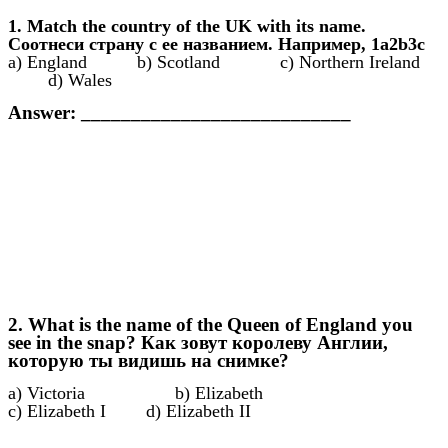
1. Match the country of the UK with its name.
Соотнеси страну с ее названием. Например, 1a2b3c
a) England b) Scotland c) Northern Ireland
d) Wales
Answer: ___________________________
2. What is the name of the Queen of England you
see in the snap? Как зовут королеву Англии,
которую ты видишь на снимке?
a) Victoria b) Elizabeth
c) Elizabeth I d) Elizabeth II