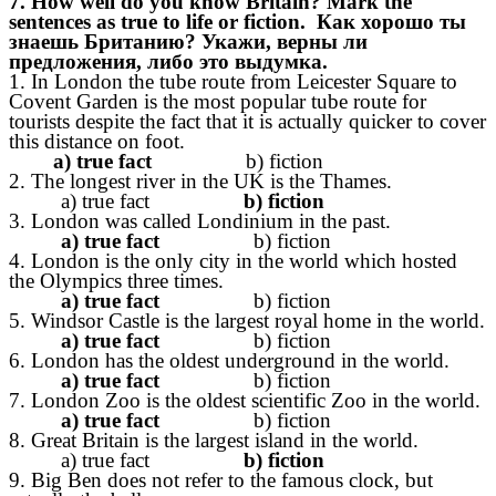
7.
How well do you know Britain? Mark the
sentences as true to life or fiction.
Как хорошо ты
знаешь Британию? Укажи, верны ли
предложения, либо это выдумка.
1. In London the tube route from Leicester Square to
Covent Garden is the most popular tube route for
tourists despite the fact that it is actually quicker to cover
this distance on foot.
a) true fact
b) fiction
2. The longest river in the UK is the Thames.
a) true fact
b) fiction
3. London was called Londinium in the past.
a) true fact
b) fiction
4. London is the only city in the world which hosted
the Olympics three times.
a) true fact
b) fiction
5. Windsor Castle is the largest royal home in the world.
a) true fact
b) fiction
6. London has the oldest underground in the world.
a) true fact
b) fiction
7. London Zoo is the oldest scientific Zoo in the world.
a) true fact
b) fiction
8. Great Britain is the largest island in the world.
a) true fact
b) fiction
9. Big Ben does not refer to the famous clock, but