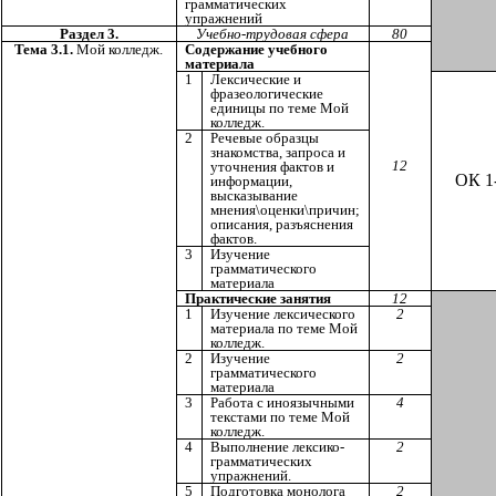
грамматических
упражнений
Раздел 3.
Учебно-трудовая сфера
80
Тема 3.1.
Мой колледж.
Содержание учебного
материала
1
Лексические и
фразеологические
единицы по теме Мой
колледж.
2
Речевые образцы
знакомства, запроса и
12
уточнения фактов и
ОК 1
информации,
высказывание
мнения\оценки\причин;
описания, разъяснения
фактов.
3
Изучение
грамматического
материала
Практические занятия
12
1
Изучение лексического
2
материала по теме Мой
колледж.
2
Изучение
2
грамматического
материала
3
Работа с иноязычными
4
текстами по теме Мой
колледж.
4
Выполнение лексико-
2
грамматических
упражнений.
5
Подготовка монолога
2