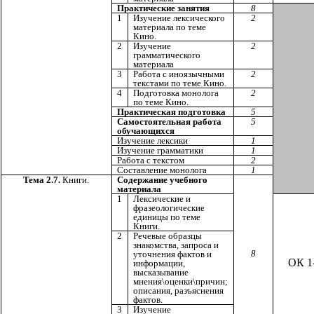
Практические занятия
8
1
Изучение лексического
2
материала по теме
Кино.
2
Изучение
2
грамматического
материала
3
Работа с иноязычными
2
текстами по теме Кино.
4
Подготовка монолога
2
по теме Кино.
Практическая подготовка
5
Самостоятельная работа
5
обучающихся
Изучение лексики
1
Изучение грамматики
1
Работа с текстом
2
Составление монолога
1
Тема 2.7.
Книги.
Содержание учебного
материала
1
Лексические и
фразеологические
единицы по теме
Книги.
2
Речевые образцы
знакомства, запроса и
8
уточнения фактов и
ОК 1
информации,
высказывание
мнения\оценки\причин;
описания, разъяснения
фактов.
3
Изучение