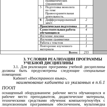
грамматических
упражнений.
5
Подготовка монолога
2
по теме
Правоохранительная
деятельность.
6
Дифференцированный
2
зачет.
Практическая подготовка
8
Самостоятельная работа
4
обучающихся
Изучение лексики
1
Изучение грамматики
1
Работа с текстом
1
Повторение изученного
1
материала
Всего:
255
3. УСЛОВИЯ РЕАЛИЗАЦИИ ПРОГРАММЫ
УЧЕБНОЙ ДИСЦИПЛИНЫ
3.1. Для реализации программы учебной дисциплины
должны быть предусмотрены следующие специальные
помещения:
Кабинет
«Иностранного языка»
,
наименование кабинета из указанных в п.6.1
ПООП
оснащенный оборудованием: рабочие места обучающихся и
рабочее место преподавателя, дидактические материалы
,
техническими средствами обучения: компьютер/ноутбук с
лицензионным программным обеспечением, мультимедиа