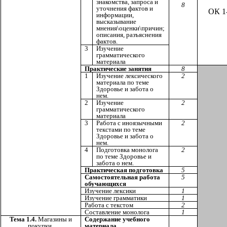
знакомства, запроса и
8
уточнения фактов и
ОК 1
информации,
высказывание
мнения\оценки\причин;
описания, разъяснения
фактов.
3
Изучение
грамматического
материала
Практические занятия
8
1
Изучение лексического
2
материала по теме
Здоровье и забота о
нем.
2
Изучение
2
грамматического
материала
3
Работа с иноязычными
2
текстами по теме
Здоровье и забота о
нем.
4
Подготовка монолога
2
по теме Здоровье и
забота о нем.
Практическая подготовка
5
Самостоятельная работа
5
обучающихся
Изучение лексики
1
Изучение грамматики
1
Работа с текстом
2
Составление монолога
1
Тема 1.4.
Магазины и
Содержание учебного
покупки.
материала