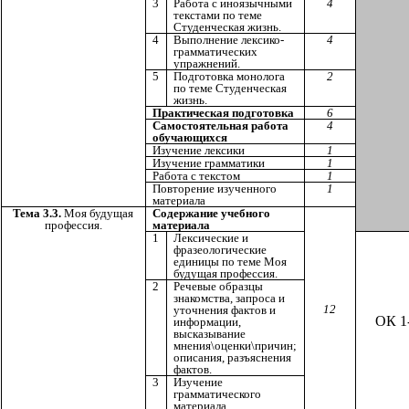
3
Работа с иноязычными
4
текстами по теме
Студенческая жизнь.
4
Выполнение лексико-
4
грамматических
упражнений.
5
Подготовка монолога
2
по теме Студенческая
жизнь.
Практическая подготовка
6
Самостоятельная работа
4
обучающихся
Изучение лексики
1
Изучение грамматики
1
Работа с текстом
1
Повторение изученного
1
материала
Тема 3.3.
Моя будущая
Содержание учебного
профессия.
материала
1
Лексические и
фразеологические
единицы по теме Моя
будущая профессия.
2
Речевые образцы
знакомства, запроса и
12
уточнения фактов и
ОК 1
информации,
высказывание
мнения\оценки\причин;
описания, разъяснения
фактов.
3
Изучение
грамматического
материала