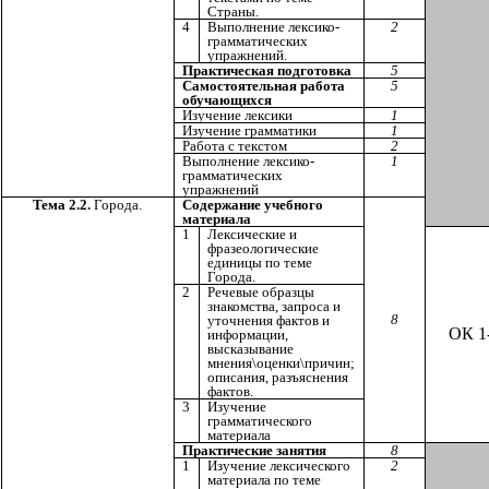
Страны.
4
Выполнение лексико-
2
грамматических
упражнений.
Практическая подготовка
5
Самостоятельная работа
5
обучающихся
Изучение лексики
1
Изучение грамматики
1
Работа с текстом
2
Выполнение лексико-
1
грамматических
упражнений
Тема 2.2.
Города.
Содержание учебного
материала
1
Лексические и
фразеологические
единицы по теме
Города.
2
Речевые образцы
знакомства, запроса и
8
уточнения фактов и
ОК 1
информации,
высказывание
мнения\оценки\причин;
описания, разъяснения
фактов.
3
Изучение
грамматического
материала
Практические занятия
8
1
Изучение лексического
2
материала по теме