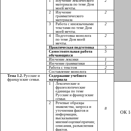
1
Изучение лексического
2
материала по теме Дом
моей мечты.
2
Изучение
2
грамматического
материала
3
Работа с иноязычными
2
текстами по теме Дом
моей мечты.
4
Подготовка монолога
2
по теме Дом моей
мечты.
Практическая подготовка
5
Самостоятельная работа
5
обучающихся
Изучение лексики
1
Изучение грамматики
1
Работа с текстом
2
Составление монолога
1
Тема 1.2.
Русские и
Содержание учебного
французские семьи.
материала
1
Лексические и
фразеологические
единицы по теме
Русские и французские
семьи.
2
Речевые образцы
знакомства, запроса и
8
уточнения фактов и
ОК 1
информации,
высказывание
мнения\оценки\причин;
описания, разъяснения
фактов.