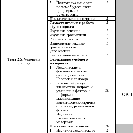
5
Подготовка монолога
2
по теме Чудеса света
природные и
рукотворные.
Практическая подготовка
5
Самостоятельная работа
5
обучающихся
Изучение лексики
1
Изучение грамматики
1
Работа с текстом
1
Выполнение лексико-
1
грамматических
упражнений
Составление монолога
1
Тема 2.5.
Человек и
Содержание учебного
природа.
материала
1
Лексические и
фразеологические
единицы по теме
Человек и природа.
2
Речевые образцы
знакомства, запроса и
10
уточнения фактов и
ОК 1
информации,
высказывание
мнения\оценки\причин;
описания, разъяснения
фактов.
3
Изучение
грамматического
материала
Практические занятия
10
1
Изучение лексического
2