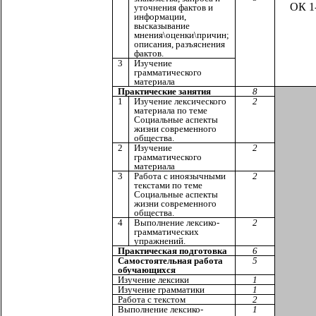
ОК 1
уточнения фактов и
информации,
высказывание
мнения\оценки\причин;
описания, разъяснения
фактов.
3
Изучение
грамматического
материала
Практические занятия
8
1
Изучение лексического
2
материала по теме
Социальные аспекты
жизни современного
общества.
2
Изучение
2
грамматического
материала
3
Работа с иноязычными
2
текстами по теме
Социальные аспекты
жизни современного
общества.
4
Выполнение лексико-
2
грамматических
упражнений.
Практическая подготовка
6
Самостоятельная работа
5
обучающихся
Изучение лексики
1
Изучение грамматики
1
Работа с текстом
2
Выполнение лексико-
1