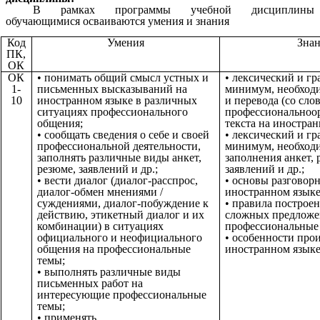
В рамках программы учебной дисциплины
обучающимися осваиваются умения и знания
Код
Умения
Зна
ПК,
ОК
ОК
• понимать общий смысл устных и
• лексический и г
1-
письменных высказываний на
минимум, необход
10
иностранном языке в различных
и перевода (со сло
ситуациях профессионального
профессиональноо
общения;
текста на иностран
• сообщать сведения о себе и своей
• лексический и г
профессиональной деятельности,
минимум, необход
заполнять различные виды анкет,
заполнения анкет, 
резюме, заявлений и др.;
заявлений и др.;
• вести диалог (диалог-расспрос,
• основы разговор
диалог-обмен мнениями /
иностранном языке
суждениями, диалог-побуждение к
• правила построе
действию, этикетный диалог и их
сложных предложе
комбинации) в ситуациях
профессиональные
официального и неофициального
• особенности про
общения на профессиональные
иностранном языке
темы;
• выполнять различные виды
письменных работ на
интересующие профессиональные
темы;
• применять