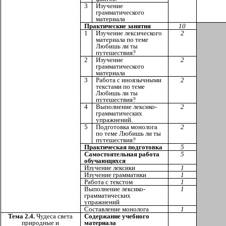
3
Изучение
грамматического
материала
Практические занятия
10
1
Изучение лексического
2
материала по теме
Любишь ли ты
путешествия?
2
Изучение
2
грамматического
материала
3
Работа с иноязычными
2
текстами по теме
Любишь ли ты
путешествия?
4
Выполнение лексико-
2
грамматических
упражнений.
5
Подготовка монолога
2
по теме Любишь ли ты
путешествия?
Практическая подготовка
5
Самостоятельная работа
5
обучающихся
Изучение лексики
1
Изучение грамматики
1
Работа с текстом
1
Выполнение лексико-
1
грамматических
упражнений
Составление монолога
1
Тема 2.4.
Чудеса света
Содержание учебного
природные и
материала