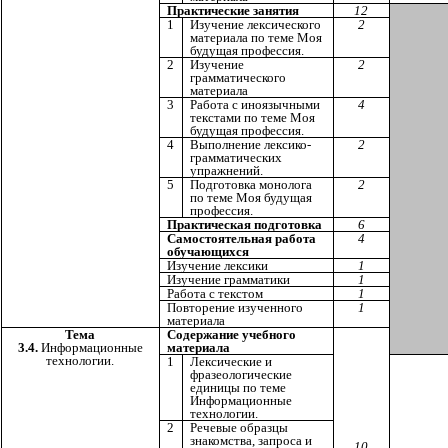
Практические занятия
12
1
Изучение лексического
2
материала по теме Моя
будущая профессия.
2
Изучение
2
грамматического
материала
3
Работа с иноязычными
4
текстами по теме Моя
будущая профессия.
4
Выполнение лексико-
2
грамматических
упражнений.
5
Подготовка монолога
2
по теме Моя будущая
профессия.
Практическая подготовка
6
Самостоятельная работа
4
обучающихся
Изучение лексики
1
Изучение грамматики
1
Работа с текстом
1
Повторение изученного
1
материала
Тема
Содержание учебного
3.4.
Информационные
материала
технологии.
1
Лексические и
фразеологические
единицы по теме
Информационные
технологии.
2
Речевые образцы
знакомства, запроса и
10