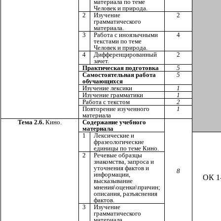
материала по теме
Человек и природа.
2
Изучение
2
грамматического
материала.
3
Работа с иноязычными
4
текстами по теме
Человек и природа.
4
Дифференцированный
2
зачет.
Практическая подготовка
5
Самостоятельная работа
5
обучающихся
Изучение лексики
1
Изучение грамматики
1
Работа с текстом
2
Повторение изученного
1
материала
Тема 2.6.
Кино.
Содержание учебного
материала
1
Лексические и
фразеологические
единицы по теме Кино.
2
Речевые образцы
знакомства, запроса и
уточнения фактов и
8
информации,
ОК 1
высказывание
мнения\оценки\причин;
описания, разъяснения
фактов.
3
Изучение
грамматического
материала