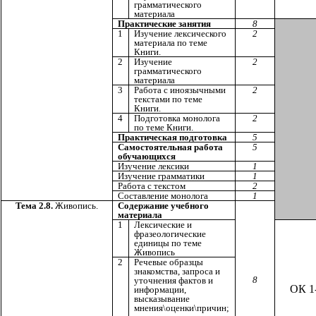
грамматического
материала
Практические занятия
8
1
Изучение лексического
2
материала по теме
Книги.
2
Изучение
2
грамматического
материала
3
Работа с иноязычными
2
текстами по теме
Книги.
4
Подготовка монолога
2
по теме Книги.
Практическая подготовка
5
Самостоятельная работа
5
обучающихся
Изучение лексики
1
Изучение грамматики
1
Работа с текстом
2
Составление монолога
1
Тема 2.8.
Живопись.
Содержание учебного
материала
1
Лексические и
фразеологические
единицы по теме
Живопись
2
Речевые образцы
знакомства, запроса и
8
уточнения фактов и
ОК 1
информации,
высказывание
мнения\оценки\причин;