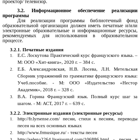
проектор/ телевизор.
3.2. Информационное обеспечение реализации
программы
Для реализации программы библиотечный фонд
образовательной организации должен иметь печатные и/или
электронные образовательные и информационные ресурсы,
рекомендуемых для использования в образовательном
процессе.
3.2.1. Печатные издания
Е.С. Лоскутова Практический курс французского языка. –
М: ООО «Хит-книга», 2020 г. – 384 с.
Е.Б. Александровская, Н.В. Лосева, Л.Н. Метельская
Сборник упражнений по грамматике французского языка:
Учеб.пособие. - М: ООО «Издательство «Нестор
Академик», 2018 г. – 328 с.
В.А. Горина Французский язык. Полный курс шаг за
шагом. - М: АСТ, 2017 г. – 639 с.
3.2.2. Электронные издания (электронные ресурсы)
http://fr.lyrsense.com/ песни, стихи к песням, переводы
песен на всех основных языках
http://www.frmusique.ru/ - тексты песен
http://selena2264.livejournal.com/106886.html - песни и