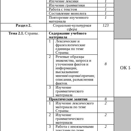
Изучение лексики
1
Изучение грамматики
1
Работа с текстом
1
Составление монолога
1
Повторение изученного
1
материала
Раздел 2.
Социально-культурная
123
сфера
Тема 2.1.
Страны.
Содержание учебного
материала
1
Лексические и
фразеологические
единицы по теме
Страны.
2
Речевые образцы
знакомства, запроса и
8
уточнения фактов и
ОК 1
информации,
высказывание
мнения\оценки\причин;
описания, разъяснения
фактов.
3
Изучение
грамматического
материала
Практические занятия
8
1
Изучение лексического
2
материала по теме
Страны.
2
Изучение
2
грамматического
материала
3
Работа с иноязычными
2
текстами по теме