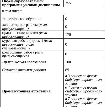
Объем образовательной
255
программы учебной дисциплины
в том числе:
теоретическое обучение
0
лабораторные работы
(если
0
предусмотрено)
практические занятия
(если
170
предусмотрено)
курсовая работа (проект)
(если
предусмотрено для
0
специальностей
)
контрольная работа
(если
0
предусмотрено)
Практическая подготовка
100
Самостоятельная работа
85
в 3 семестре форме
дифференцированного
зачета
в 4 семестре форме
Промежуточная аттестация
дифференцированного
зачета
в 7 семестре форме
дифференцированного
зачета