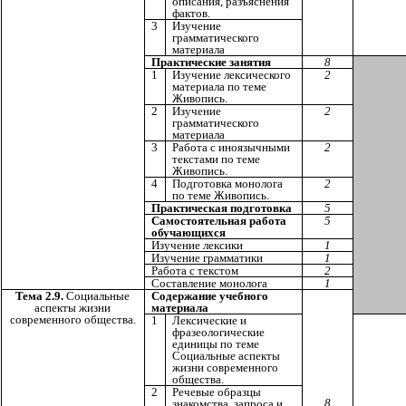
описания, разъяснения
фактов.
3
Изучение
грамматического
материала
Практические занятия
8
1
Изучение лексического
2
материала по теме
Живопись.
2
Изучение
2
грамматического
материала
3
Работа с иноязычными
2
текстами по теме
Живопись.
4
Подготовка монолога
2
по теме Живопись.
Практическая подготовка
5
Самостоятельная работа
5
обучающихся
Изучение лексики
1
Изучение грамматики
1
Работа с текстом
2
Составление монолога
1
Тема 2.9.
Социальные
Содержание учебного
аспекты жизни
материала
современного общества.
1
Лексические и
фразеологические
единицы по теме
Социальные аспекты
жизни современного
общества.
2
Речевые образцы
8
знакомства, запроса и