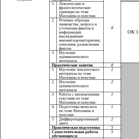
1
Лексические и
фразеологические
единицы по теме
Магазины и покупки.
2
Речевые образцы
знакомства, запроса и
8
уточнения фактов и
ОК 1
информации,
высказывание
мнения\оценки\причин;
описания, разъяснения
фактов.
3
Изучение
грамматического
материала
Практические занятия
8
1
Изучение лексического
2
материала по теме
Магазины и покупки.
2
Изучение
2
грамматического
материала
3
Работа с иноязычными
1
текстами по теме
Магазины и покупки.
4
Подготовка монолога
1
по теме Магазины и
покупки.
5
Дифференцированный
2
зачет.
Практическая подготовка
5
Самостоятельная работа
5
обучающихся