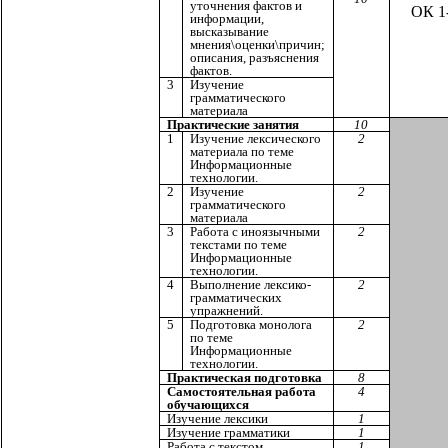
уточнения фактов и
ОК 1
информации,
высказывание
мнения\оценки\причин;
описания, разъяснения
фактов.
3
Изучение
грамматического
материала
Практические занятия
10
1
Изучение лексического
2
материала по теме
Информационные
технологии.
2
Изучение
2
грамматического
материала
3
Работа с иноязычными
2
текстами по теме
Информационные
технологии.
4
Выполнение лексико-
2
грамматических
упражнений.
5
Подготовка монолога
2
по теме
Информационные
технологии.
Практическая подготовка
8
Самостоятельная работа
4
обучающихся
Изучение лексики
1
Изучение грамматики
1
Работа с текстом
1