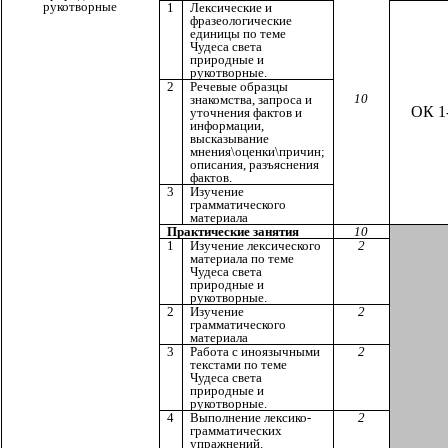
рукотворные
1
Лексические и
фразеологические
единицы по теме
Чудеса света
природные и
рукотворные.
2
Речевые образцы
10
знакомства, запроса и
ОК 1
уточнения фактов и
информации,
высказывание
мнения\оценки\причин;
описания, разъяснения
фактов.
3
Изучение
грамматического
материала
Практические занятия
10
1
Изучение лексического
2
материала по теме
Чудеса света
природные и
рукотворные.
2
Изучение
2
грамматического
материала
3
Работа с иноязычными
2
текстами по теме
Чудеса света
природные и
рукотворные.
4
Выполнение лексико-
2
грамматических
упражнений.