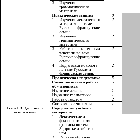
3
Изучение
грамматического
материала
Практические занятия
8
1
Изучение лексического
2
материала по теме
Русские и французские
семьи.
2
Изучение
2
грамматического
материала
3
Работа с иноязычными
2
текстами по теме
Русские и французские
семьи.
4
Подготовка монолога
2
по теме Русские и
французские семьи.
Практическая подготовка
5
Самостоятельная работа
5
обучающихся
Изучение лексики
1
Изучение грамматики
1
Работа с текстом
2
Составление монолога
1
Тема 1.3.
Здоровье и
Содержание учебного
забота о нем.
материала
1
Лексические и
фразеологические
единицы по теме
Здоровье и забота о
нем.
2
Речевые образцы