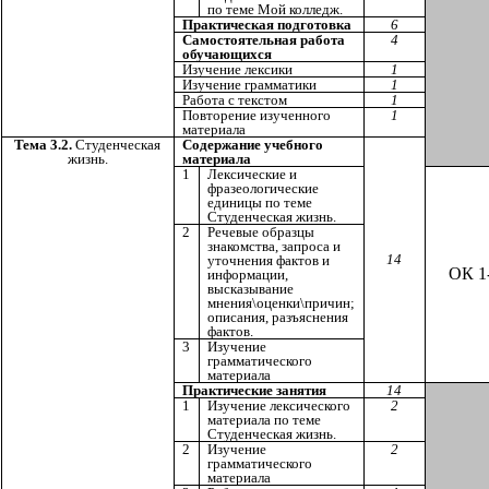
по теме Мой колледж.
Практическая подготовка
6
Самостоятельная работа
4
обучающихся
Изучение лексики
1
Изучение грамматики
1
Работа с текстом
1
Повторение изученного
1
материала
Тема 3.2.
Студенческая
Содержание учебного
жизнь.
материала
1
Лексические и
фразеологические
единицы по теме
Студенческая жизнь.
2
Речевые образцы
знакомства, запроса и
14
уточнения фактов и
ОК 1
информации,
высказывание
мнения\оценки\причин;
описания, разъяснения
фактов.
3
Изучение
грамматического
материала
Практические занятия
14
1
Изучение лексического
2
материала по теме
Студенческая жизнь.
2
Изучение
2
грамматического
материала