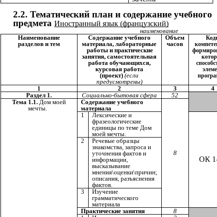
2.2. Тематический план и содержание учебного
предмета
Иностранный язык (французский)
наименование
Наименование
Содержание учебного
Объем
Код
разделов и тем
материала, лабораторные
часов
компете
работы и практические
формиро
занятия, самостоятельная
кото
работа обучающихся,
способс
курсовая работа
элем
(проект)
(если
прогр
предусмотрены)
1
2
3
4
Раздел 1.
Социально-бытовая сфера
52
Тема 1.1.
Дом моей
Содержание учебного
мечты.
материала
1
Лексические и
фразеологические
единицы по теме Дом
моей мечты.
2
Речевые образцы
знакомства, запроса и
8
уточнения фактов и
ОК 1
информации,
высказывание
мнения\оценки\причин;
описания, разъяснения
фактов.
3
Изучение
грамматического
материала
Практические занятия
8