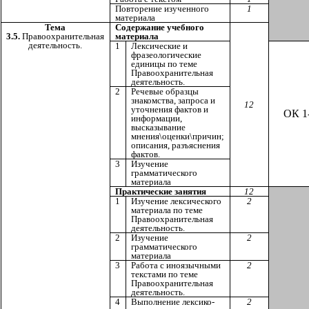
Повторение изученного
1
материала
Тема
Содержание учебного
3.5.
Правоохранительная
материала
деятельность.
1
Лексические и
фразеологические
единицы по теме
Правоохранительная
деятельность.
2
Речевые образцы
знакомства, запроса и
12
уточнения фактов и
ОК 1
информации,
высказывание
мнения\оценки\причин;
описания, разъяснения
фактов.
3
Изучение
грамматического
материала
Практические занятия
12
1
Изучение лексического
2
материала по теме
Правоохранительная
деятельность.
2
Изучение
2
грамматического
материала
3
Работа с иноязычными
2
текстами по теме
Правоохранительная
деятельность.
4
Выполнение лексико-
2