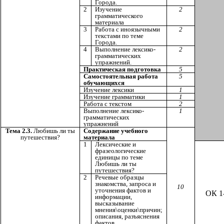
Города.
2
Изучение
2
грамматического
материала
3
Работа с иноязычными
2
текстами по теме
Города.
4
Выполнение лексико-
2
грамматических
упражнений.
Практическая подготовка
5
Самостоятельная работа
5
обучающихся
Изучение лексики
1
Изучение грамматики
1
Работа с текстом
2
Выполнение лексико-
1
грамматических
упражнений
Тема 2.3.
Любишь ли ты
Содержание учебного
путешествия?
материала
1
Лексические и
фразеологические
единицы по теме
Любишь ли ты
путешествия?
2
Речевые образцы
знакомства, запроса и
10
уточнения фактов и
ОК 1
информации,
высказывание
мнения\оценки\причин;
описания, разъяснения
фактов.