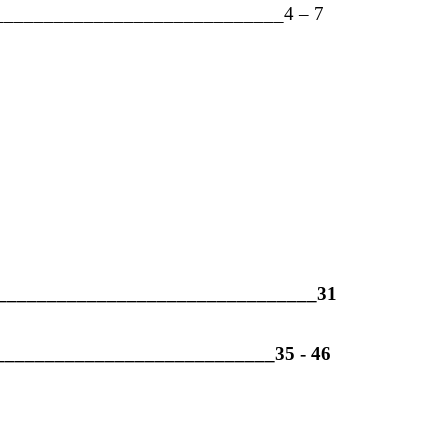
_____________________________4 – 7
_________________________________31
___________________________35 - 46