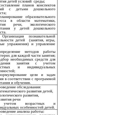
ития детей условий среды;
составление планов конспектов
тий с детьми дошкольного
ста;
планирование образовательного
есса в области математики,
ития речи, экологического
итания у детей дошкольного
ста.
 Организация познавательной
ельности детей (занятия, игры,
вые упражнения) и управление
определение методов работы
тернх для каждой части занятия;
одбор необходимых средств для
ведения занятия с учетом
растных и индивидуальных
енностей;
рмулирование цели и задач
ия в соответствии с программой
тания и обучения.
роведение обследования:
атематического развития детей,
кологического развития,
азвития речи
учетом возрастных и
видуальных особенностей детей.
роведение анализа работы: