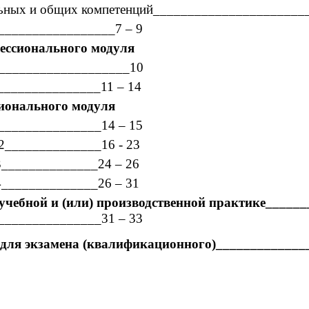
льных и общих компетенций______________________
___________________7 – 9
ессионального модуля
____________________10
________________11 – 14
сионального модуля
________________14 – 15
02______________16 - 23
03______________24 – 26
04______________26 – 31
 учебной и (или) производственной практике_____
________________31 – 33
для экзамена (квалификационного)______________