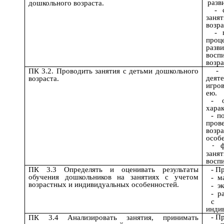
разв
дошкольного возраста.
-
заня
возра
- 
проц
разв
восп
возра
-
ПК 3.2. Проводить занятия с детьми дошкольного
деят
возраста.
игро
ею.
- 
харак
- п
про
воз
особ
фо
-
занят
воспи
ПК 3.3 Определять и оценивать результаты
- П
обучения дошкольников на занятиях с учетом
- м
возрастных и индивидуальных особенностей.
- э
- р
с 
инди
- П
ПК 3.4 Анализировать занятия, принимать