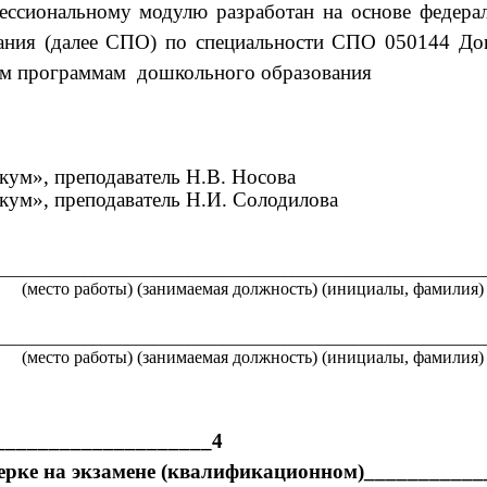
ссиональному модулю разработан на основе федерал
вания (далее СПО) по специальности СПО 050144 Д
м программам дошкольного образования
ум», преподаватель Н.В. Носова
ум», преподаватель Н.И. Солодилова
________________________________________________________
(место работы) (занимаемая должность) (инициалы, фамилия)
________________________________________________________
(место работы) (занимаемая должность) (инициалы, фамилия)
____________________4
верке на экзамене (квалификационном)__________