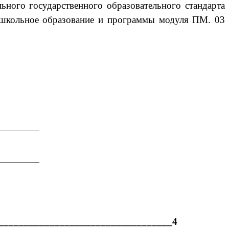
ьного государственного образовательного стандарта
ошкольное образование и программы модуля ПМ. 03
__________
__________
___________________________________4