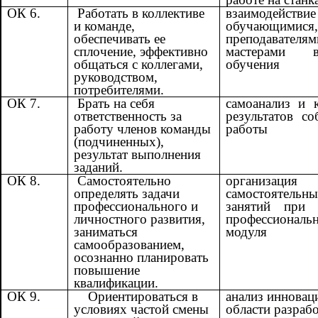
ОК 6.
Работать в коллективе
взаимодейс
и команде,
обучающимися,
обеспечивать ее
преподават
сплочение, эффективно
мастерами 
общаться с коллегами,
обучения
руководством,
потребителями.
ОК 7.
Брать на себя
самоанализ и 
ответственность за
результатов со
работу членов команды
работы
(подчиненных),
результат выполнения
заданий.
ОК 8.
Самостоятельно
организация
определять задачи
самостоятельн
профессионального и
занятий при 
личностного развития,
профессиональ
заниматься
модуля
самообразованием,
осознанно планировать
повышение
квалификации.
ОК 9.
Ориентироваться в
анализ инновац
условиях частой смены
области разраб