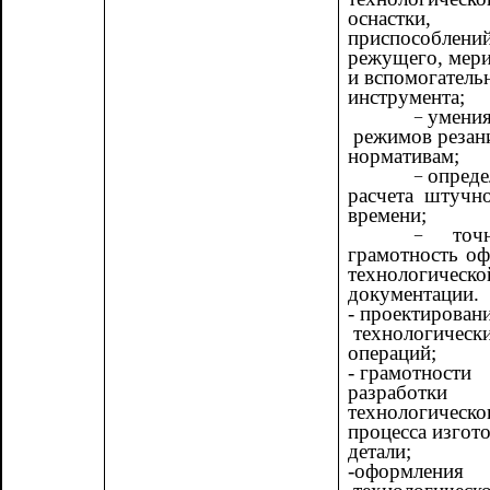
оснастки,
приспособлений
режущего, мери
и вспомогатель
инструмента;
умения
режимов резан
нормативам;
опреде
расчета штучн
времени;
точ
грамотность о
технологическо
документации.
- проектирован
технологическ
операций;
- грамотности
разработки
технологическо
процесса изгот
детали;
-оформления