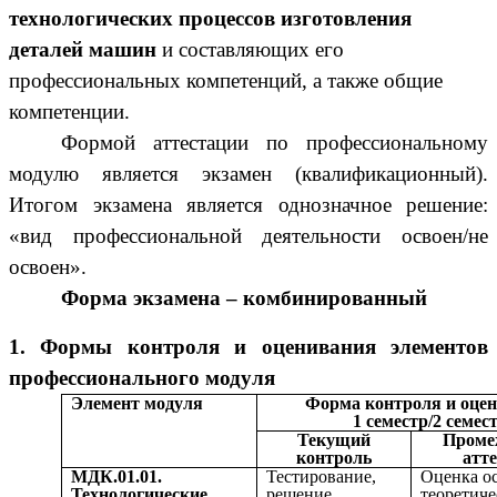
технологических процессов изготовления
деталей машин
и составляющих его
профессиональных компетенций, а также общие
компетенции.
Формой аттестации по профессиональному
модулю является экзамен (квалификационный).
Итогом экзамена является однозначное решение:
«вид профессиональной деятельности освоен/не
освоен».
Форма экзамена – комбинированный
1. Формы контроля и оценивания элементов
профессионального модуля
Элемент модуля
Форма контроля и оце
1 семестр/2 семес
Текущий
Проме
контроль
атт
МДК.01.01.
Тестирование,
Оценка о
Технологические
решение
теоретиче