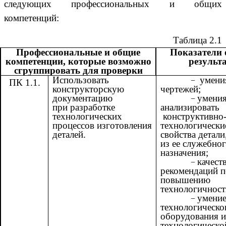
следующих профессиональных и общих
компетенций:
Таблица 2.1
Профессиональные и общие
Показатели 
компетенции, которые возможно
результ
сгруппировать для проверки
Использовать
умени
ПК 1.1.
конструкторскую
чертежей;
документацию
умени
при разработке
анализировать
технологических
конструктивно
процессов изготовления
технологически
деталей.
свойства детали
из ее служебно
назначения;
качест
рекомендаций п
повышению
технологичност
умение
технологическо
оборудования и
технологическо