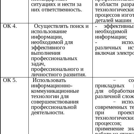
ситуациях и нести за
в области разр
них ответственность.
технологически
процессов изго
деталей машин
ОК 4.
Осуществлять поиск и
- эффективн
использование
необходимой
информации,
информации;
необходимой для
- использ
эффективного
различных ист
выполнения
включая электр
профессиональных
задач,
профессионального и
личностного развития.
ОК 5.
Использовать
со
информационно-
прикладных 
коммуникационные
для обработки
технологии для
различной слож
совершенствования
испо
профессиональной
современных т
деятельности.
при проекти
технологически
процессов;
применение зн
работе на станк