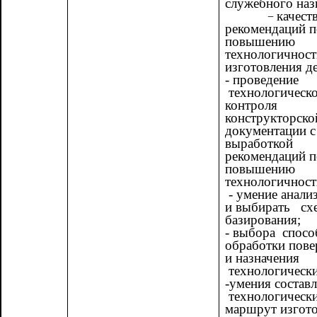
служебного наз
качест
рекомендаций п
повышению
технологичност
изготовления де
- проведение
технологическ
контроля
конструкторско
документации с
выработкой
рекомендаций п
повышению
технологичност
- умение анали
и выбирать сх
базирования;
- выбора спосо
обработки пове
и назначения
технологически
-умения составл
технологическ
маршрут изгот