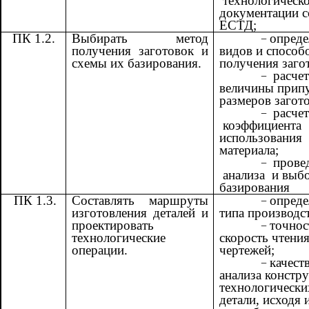
технологическ
документации с
ЕСТД;
ПК 1.2.
Выбирать метод
опреде
получения заготовок и
видов и способ
схемы их базирования.
получения заго
расчет
величины припу
размеров загот
расчет
коэффициента
использования
материала;
прове
анализа и выб
базирования
ПК 1.3.
Составлять маршруты
опреде
изготовления деталей и
типа производст
проектировать
точнос
технологические
скорость чтени
операции.
чертежей;
качест
анализа констр
технологически
детали, исходя и