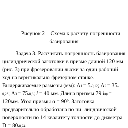
Рисунок 2 – Схема к расчету погрешности
базирования
Задача 3. Рассчитать погрешность базирования
цилиндрической заготовки в призме длиной 120 мм
(рис. 3) при фрезеровании лыски за один рабочий
ход на веритикально-фрезерном станке.
Выдерживаемые размеры (мм): А
= 5
; А
= 35
1
-0,12
2
-
; А
= 75
;
l
= 40 мм. Длина призмы 79
l
=
0,25
3
-0,3
пр
120мм. Угол призмы α = 90º. Заготовка
предварительно обработана по ци- линдрической
поверхности по 14 квалитету точности до диаметра
D = 80
.
-0,74