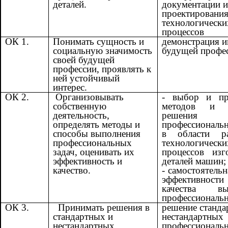
деталей.
документации и
проектировани
технологически
процессов
ОК 1.
Понимать сущность и
демонстрация и
социальную значимость
будущей профе
своей будущей
профессии, проявлять к
ней устойчивый
интерес.
ОК 2.
Организовывать
- выбор и пр
собственную
методов и с
деятельность,
решения
определять методы и
профессиональ
способы выполнения
в области ра
профессиональных
технологически
задач, оценивать их
процессов изг
эффективность и
деталей машин;
качество.
- самостоятельн
эффективн
качества вы
профессиональн
ОК 3.
Принимать решения в
решение станда
стандартных и
нестандартных
нестандартных
профессиональн