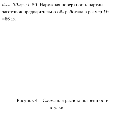
d
=30
; l
=50. Наружная поверхность партии
omв
+0,13
заготовок предварительно об- работана в размер
D
3
=66
.
-0,3
Рисунок 4 – Схема для расчета погрешности
втулки