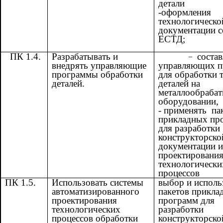
детали
-оформления
технологическо
документации с
ЕСТД;
ПК 1.4.
Разрабатывать и
состав
внедрять управляющие
управляющих п
программы обработки
для обработки 
деталей.
деталей на
металлообраба
оборудовании,
- применять па
прикладных пр
для разработки
конструкторско
документации и
проектировани
технологически
процессов
ПК 1.5.
Использовать системы
выбор и исполь
автоматизированного
пакетов прикла
проектирования
программ для
технологических
разработки
процессов обработки
конструкторско