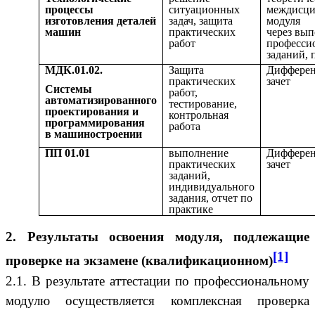
процессы
ситуационных
междисци
изготовления деталей
задач, защита
модуля
машин
практических
через
вып
работ
професси
заданий, 
МДК.01.02.
Защита
Диффере
практических
зачет
Системы
работ,
автоматизированного
тестирование,
проектирования и
контрольная
программирования
работа
в машиностроении
ПП 01.01
выполнение
Диффере
практических
зачет
заданий,
индивидуального
задания, отчет по
практике
2. Результаты освоения модуля, подлежащие
[1]
проверке на экзамене (квалификационном)
2.1. В результате аттестации по профессиональному
модулю осуществляется комплексная проверка