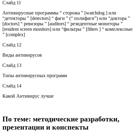
Слайд 11
Антивирусные программы “ сторожа ” [watchdog ] или
“детекторы ” [detectors] “ фаги ” (“ полифаги”) или “доктора ”
[doctors] “ ревизоры ” [auditors] “ резидентные мониторы ”
[resident screen monitors] или “фильтры ” [filters ] “ комплексные
” [complex]
Слайд 12
Виды антивирусов
Слайд 13
Типы антивирусных программ
Слайд 14
Какой Антивирус лучше
По теме: методические разработки,
презентации и конспекты