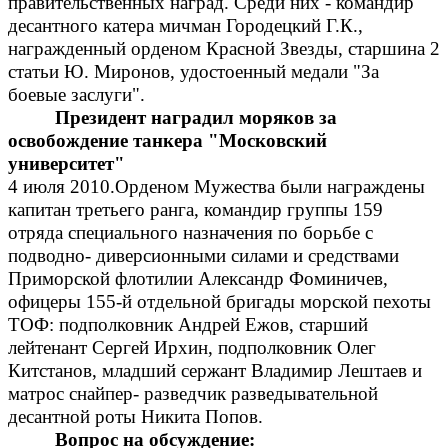
правительственных наград. Среди них - командир
десантного катера мичман Городецкий Г.К.,
награжденный орденом Красной Звезды, старшина 2
статьи Ю. Миронов, удостоенный медали "За
боевые заслуги".
Президент наградил моряков за
освобождение танкера "Московский
университет"
4 июля 2010.Орденом Мужества были награждены
капитан третьего ранга, командир группы 159
отряда специального назначения по борьбе с
подводно- диверсионными силами и средствами
Приморской флотилии Александр Фоминичев,
офицеры 155-й отдельной бригады морской пехоты
ТОФ: подполковник Андрей Ежов, старший
лейтенант Сергей Ирхин, подполковник Олег
Китстанов, младший сержант Владимир Лештаев и
матрос снайпер- разведчик разведывательной
десантной роты Никита Попов.
Вопрос на обсуждение: