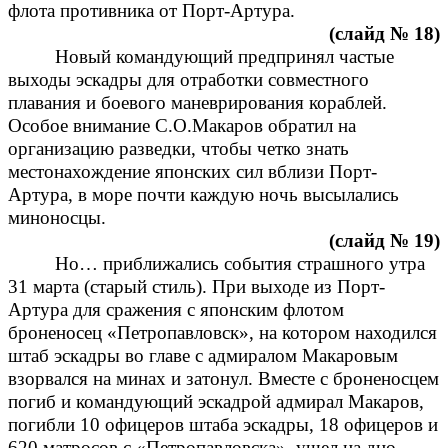
флота противника от Порт-Артура.
(слайд № 18)
Новый командующий предпринял частые
выходы эскадры для отработки совместного
плавания и боевого маневрирования кораблей.
Особое внимание С.О.Макаров обратил на
организацию разведки, чтобы четко знать
местонахождение японских сил вблизи Порт-
Артура, в море почти каждую ночь высылались
миноносцы.
(слайд № 19)
Но… приближались события страшного утра
31 марта (старый стиль). При выходе из Порт-
Артура для сражения с японским флотом
броненосец «Петропавловск», на котором находился
штаб эскадры во главе с адмиралом Макаровым
взорвался на минах и затонул. Вместе с броненосцем
погиб и командующий эскадрой адмирал Макаров,
погибли 10 офицеров штаба эскадры, 18 офицеров и
620 матросов с «Петропавловска», ушел на дно