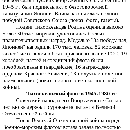
боевой славы русских вооруженных сил. 2 сентября
1945 г . был подписан акт о безоговорочной
капитуляции Японии. Война закончилась полной
победой Советского Союза (показ: фото, газеты).
Подвиг тихоокеанцев Родина оценила высоко.
Более 30 тыс. моряков удостоились боевых
правительственных наград. Медалью "За победу над
Японией" наградили 170 тыс. человек. 52 морякам
за особые отличия в боях присвоено звание ГСС, 19
кораблей, частей и соединений флота были
преобразованы в гвардейские, 16 награждено
орденом Красного Знамени, 13 получили почетное
наименование (показ: трофеи советско-японской
войны).
Тихоокеанский флот в 1945-1980 гг.
Советский народ и его Вооруженные Силы с
честью выдержали суровые испытания Великой
Отечественной войны.
После Великой Отечественной войны перед
Военно-морским флотом встала задача полностью