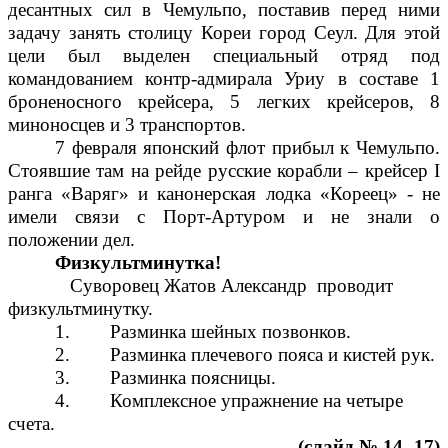
десантных сил в Чемульпо, поставив перед ними
задачу занять столицу Кореи город Сеул. Для этой
цели был выделен специальный отряд под
командованием контр-адмирала Уриу в составе 1
броненосного крейсера, 5 легких крейсеров, 8
миноносцев и 3 транспортов.
7 февраля японский флот прибыл к Чемульпо.
Стоявшие там на рейде русские корабли – крейсер I
ранга «Варяг» и канонерская лодка «Кореец» - не
имели связи с Порт-Артуром и не знали о
положении дел.
Физкультминутка!
Суворовец Жатов Александр проводит
физкультминутку.
1. Разминка шейных позвонков.
2. Разминка плечевого пояса и кистей рук.
3. Разминка поясницы.
4. Комплексное упражнение на четыре
счета.
(слайд № 14- 17)