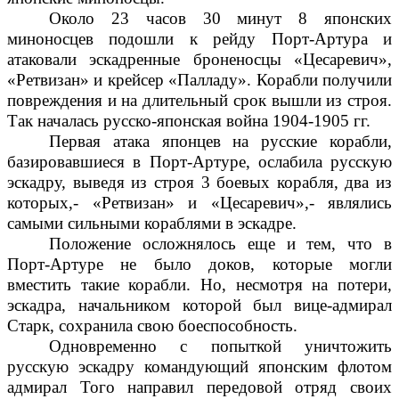
Около 23 часов 30 минут 8 японских
миноносцев подошли к рейду Порт-Артура и
атаковали эскадренные броненосцы «Цесаревич»,
«Ретвизан» и крейсер «Палладу». Корабли получили
повреждения и на длительный срок вышли из строя.
Так началась русско-японская война 1904-1905 гг.
Первая атака японцев на русские корабли,
базировавшиеся в Порт-Артуре, ослабила русскую
эскадру, выведя из строя 3 боевых корабля, два из
которых,- «Ретвизан» и «Цесаревич»,- являлись
самыми сильными кораблями в эскадре.
Положение осложнялось еще и тем, что в
Порт-Артуре не было доков, которые могли
вместить такие корабли. Но, несмотря на потери,
эскадра, начальником которой был вице-адмирал
Старк, сохранила свою боеспособность.
Одновременно с попыткой уничтожить
русскую эскадру командующий японским флотом
адмирал Того направил передовой отряд своих