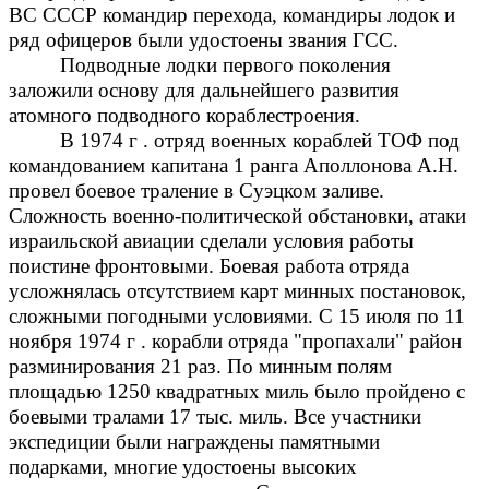
ВС СССР командир перехода, командиры лодок и
ряд офицеров были удостоены звания ГСС.
Подводные лодки первого поколения
заложили основу для дальнейшего развития
атомного подводного кораблестроения.
В 1974 г . отряд военных кораблей ТОФ под
командованием капитана 1 ранга Аполлонова А.Н.
провел боевое траление в Суэцком заливе.
Сложность военно-политической обстановки, атаки
израильской авиации сделали условия работы
поистине фронтовыми. Боевая работа отряда
усложнялась отсутствием карт минных постановок,
сложными погодными условиями. С 15 июля по 11
ноября 1974 г . корабли отряда "пропахали" район
разминирования 21 раз. По минным полям
площадью 1250 квадратных миль было пройдено с
боевыми тралами 17 тыс. миль. Все участники
экспедиции были награждены памятными
подарками, многие удостоены высоких