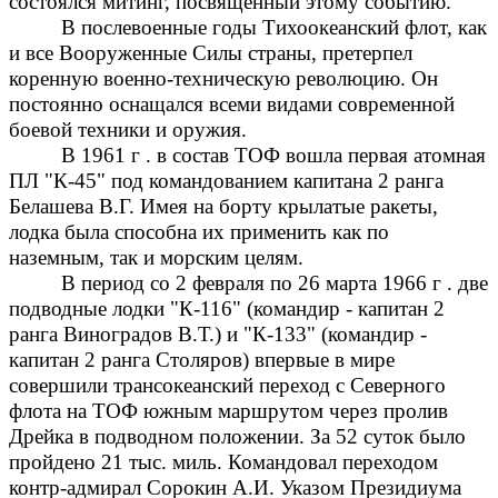
состоялся митинг, посвященный этому событию.
В послевоенные годы Тихоокеанский флот, как
и все Вооруженные Силы страны, претерпел
коренную военно-техническую революцию. Он
постоянно оснащался всеми видами современной
боевой техники и оружия.
В 1961 г . в состав ТОФ вошла первая атомная
ПЛ "К-45" под командованием капитана 2 ранга
Белашева В.Г. Имея на борту крылатые ракеты,
лодка была способна их применить как по
наземным, так и морским целям.
В период со 2 февраля по 26 марта 1966 г . две
подводные лодки "К-116" (командир - капитан 2
ранга Виноградов В.Т.) и "К-133" (командир -
капитан 2 ранга Столяров) впервые в мире
совершили трансокеанский переход с Северного
флота на ТОФ южным маршрутом через пролив
Дрейка в подводном положении. За 52 суток было
пройдено 21 тыс. миль. Командовал переходом
контр-адмирал Сорокин А.И. Указом Президиума