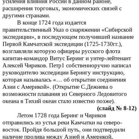
усиления влияния России в данном районе,
расширения торговых, экономических связей с
другими странами.
В конце 1724 года издается
правительственный Указ о снаряжении «Сибирской
экспедиции», в последующем получившей название
Первой Камчатской экспедиции (1725-1730гг.),
возглавляли которую офицеры русского флота
капитан-командор Витус Беринг и унтер-лейтенант
Алексей Чириков. Петр1 собственноручно написал
руководителю экспедиции Берингу инструкцию,
которая называлась «… об открытии соединения
Азии с Америкой». (Открытие С.Дежнева о
возможности плавания из Северного Ледовитого
океана в Тихий океан стало известно позже).
(слайд № 8-12)
Летом 1728 года Беринг и Чириков
отправились из устья реки Камчатки на северо-
восток. Пройдя большой путь, они подтвердили
наличие пролива между Азией и Америкой,