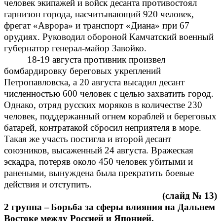
человек экипажей и войск десанта противостоял
гарнизон города, насчитывающий 920 человек,
фрегат «Аврора» и транспорт «Диана» при 67
орудиях. Руководил обороной Камчатский военный
губернатор генерал-майор Завойко.
18-19 августа противник произвел
бомбардировку береговых укреплений
Петропавловска, а 20 августа высадил десант
численностью 600 человек с целью захватить город.
Однако, отряд русских моряков в количестве 230
человек, поддержанный огнем кораблей и береговых
батарей, контратакой сбросил неприятеля в море.
Такая же участь постигла и второй десант
союзников, высаженный 24 августа. Вражеская
эскадра, потеряв около 450 человек убитыми и
ранеными, вынуждена была прекратить боевые
действия и отступить.
(слайд № 13)
2 группа –
Борьба за сферы влияния на Дальнем
Востоке между Россией и Японией.