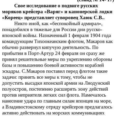
Свое исследование о подвиге русских
моряков крейсера «Варяг» и канонерской лодки
«Кореец» представляет суворовец Хаюк С.В..
Никто иной, как «беспокойный адмирал»,
понадобился в тяжелые для России дни русско-
японской войны. Назначенный 1 февраля 1904 года
командующим Тихоокеанским флотом, Макаров как
обычно развернул кипучую деятельность. По
прибытии в Порт-Артур 24 февраля он сразу же
принял решительные меры по укреплению обороны
базы и повышению боевой активности кораблей
эскадры. С.Макаров поставил перед флотом такие
задачи: принять все меры к тому, чтобы не
допустить высадки японской армии на Ляодунский
полуостров, постепенно расширять зону действий
против неприятеля легких сил флота. Намечалось
нанесение удара по главным силам японцев на море,
а Владивостокскому отряду крейсеров предлагалось
активно действовать на морских коммуникациях