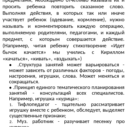
предметами, необходимо отчетливо называть их и
просить ребенка повторить сказанное слово.
Выполняя действия, в которых так или иначе
участвует ребенок (одевание, кормление), нужно
называть и комментировать каждую операцию,
выполняемую родителями, педагогами, и каждый
предмет, с которым совершается действие.
(Например, читая ребенку стихотворение «Идет
бычок качается» мы учились с Кириллом
«качаться», «кивать», «вздыхать»)
.Структура занятий может варьироваться -
может зависеть от различных факторов - погоды,
настроения, игрушки, слова. Может меняться и
сокращаться.
.Принцип единого тематического планирования
занятий - консультаций всех специалистов.
Например, игрушка «курица»:
Тифлопедагог - тщательно рассматривает
игрушку вместе с ребенком, обследует, выделяет
существенные признаки;
Муз. работник - разучивает песенку про