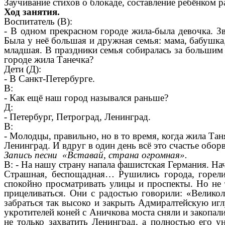
Заучивание стихов о блокаде, составление ребёнком 
Ход занятия.
Воспитатель (В):
- В одном прекрасном городе жила-была девочка. Зв
Была у неё большая и дружная семья: мама, бабушка,
младшая. В праздники семья собиралась за большим с
городе жила Танечка?
Дети (Д):
- В Санкт-Петербурге.
В:
- Как ещё наш город назывался раньше?
Д:
- Петербург, Петроград, Ленинград.
В:
- Молодцы, правильно, но в то время, когда жила Та
Ленинград. И вдруг в один день всё это счастье обор
Запись песни «Вставай, страна огромная».
В: - На нашу страну напала фашистская Германия. Н
Страшная, беспощадная… Рушились города, горели 
спокойно просматривать улицы и проспекты. Но не 
прицеливаться. Они с радостью говорили: «Велико
забраться так высоко и закрыть Адмиралтейскую иг
укротителей коней с Аничкова моста сняли и закопал
не только захватить Ленинград, а полностью его у