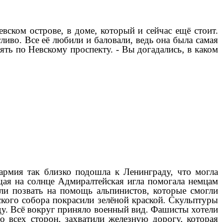
вском острове, в доме, который и сейчас ещё стоит.
ливо. Все её любили и баловали, ведь она была самая
ять по Невскому проспекту. - Вы догадались, в каком
армия так близко подошла к Ленинграду, что могла
щая на солнце Адмиралтейская игла помогала немцам
ли позвать на помощь альпинистов, которые смогли
кого собора покрасили зелёной краской. Скульптуры
аду. Всё вокруг приняло военный вид. Фашисты хотели
о всех сторон, захватили железную дорогу, которая