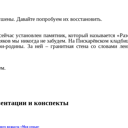
шены. Давайте попробуем их восстановить.
 сейчас установлен памятник, который называется «Ра
ляков мы никогда не забудем. На Пискарёвском кладби
и-родины. За ней – гранитная стена со словами ле
ем.
езентации и конспекты
ного возраста «Моя семья»