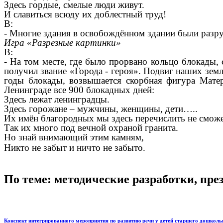
Здесь гордые, смелые люди живут.
И славиться всюду их доблестный труд!
В:
- Многие здания в освобождённом здании были разру
Игра «Разрезные картинки»
В:
- На том месте, где было прорвано кольцо блокады,
получил звание «Города - героя». Подвиг наших зем
годы блокады, возвышается скорбная фигура Матер
Ленинграде все 900 блокадных дней:
Здесь лежат ленинградцы.
Здесь горожане – мужчины, женщины, дети…..
Их имён благородных мы здесь перечислить не смож
Так их много под вечной охраной гранита.
Но знай внимающий этим камням,
Никто не забыт и ничто не забыто.
По теме: методические разработки, пр
Конспект интегрированного мероприятия по развитию речи у детей старшего дошколь