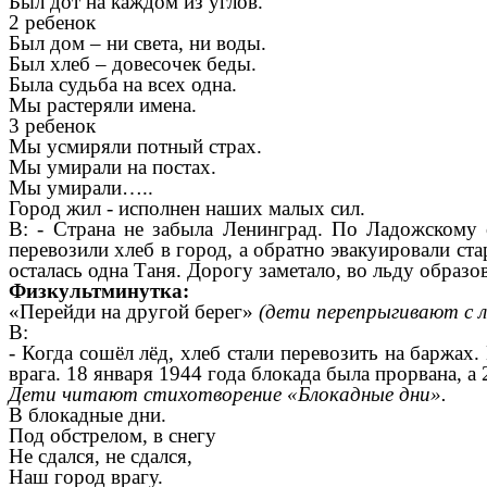
Был дот на каждом из углов.
2 ребенок
Был дом – ни света, ни воды.
Был хлеб – довесочек беды.
Была судьба на всех одна.
Мы растеряли имена.
3 ребенок
Мы усмиряли потный страх.
Мы умирали на постах.
Мы умирали…..
Город жил - исполнен наших малых сил.
В: - Страна не забыла Ленинград. По Ладожскому 
перевозили хлеб в город, а обратно эвакуировали ста
осталась одна Таня. Дорогу заметало, во льду образ
Физкультминутка:
«Перейди на другой берег»
(дети перепрыгивают с л
В:
- Когда сошёл лёд, хлеб стали перевозить на баржах
врага. 18 января 1944 года блокада была прорвана, 
Дети читают стихотворение «Блокадные дни».
В блокадные дни.
Под обстрелом, в снегу
Не сдался, не сдался,
Наш город врагу.