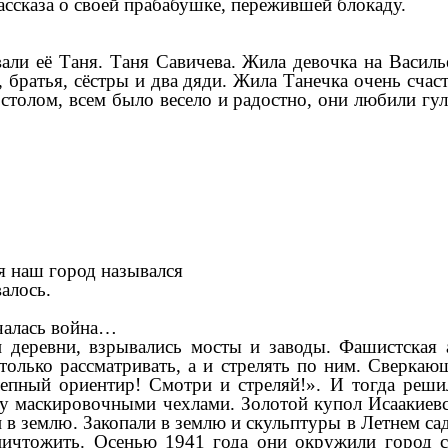
рассказа о своей прабабушке, пережившей блокаду.
али её Таня. Таня Савичева. Жила девочка на Василье
 братья, сёстры и два дяди. Жила Танечка очень счаст
толом, всем было весело и радостно, они любили гул
ня наш город назывался
валось.
ачалась война…
деревни, взрывались мосты и заводы. Фашистская 
только рассматривать, а и стрелять по ним. Сверкаю
лепный ориентир! Смотри и стреляй!». И тогда реши
лу маскировочными чехлами. Золотой купол Исаакиевс
и в землю. Закопали в землю и скульптуры в Летнем с
ничтожить. Осенью 1941 года они окружили город с