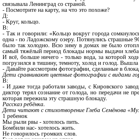
связывала Ленинград со страной.
- Посмотрите на карту, на что это похоже?
Д:
- Круг, кольцо.
В:
- Так и говорили: «Кольцо вокруг города сомкнулос
одна - по Ладожскому озеру. Потянулись страшные 9
было так холодно. Всю зиму в домах не было отопле
самый тяжёлый период блокады нормы выдачи хлеба 
И всё, больше ничего - только вода, за которой ход
погрузился в тишину, темноту, холод и голод. Вышла 
- Давайте рассмотрим фотографии, сделанные в блок
Дети сравнивают цветные фотографии с видами гор
В:
- И даже тогда работали заводы, с Кировского завод
диктор терял сознание от голода, но передачи не пр
которая пережила эту страшную блокаду.
Рассказ ребёнка.
Дети читают с стихотворение Глеба Семёнова «М
1 ребенок
Мы рыли рвы - хотелось пить.
Бомбили нас- хотелось жить.
Не говорилось громких слов.