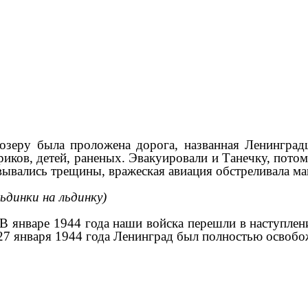
озеру была проложена дорога, названная Ленингра
риков, детей, раненых. Эвакуировали и Танечку, потом
овывались трещины, вражеская авиация обстреливала м
ьдинки на льдинку)
. В январе 1944 года наши войска перешли в наступл
а 27 января 1944 года Ленинград был полностью освобо