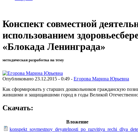
Конспект совместной деятельн
использованием здоровьесбер
«Блокада Ленинграда»
методическая разработка на тему
Опубликовано 23.12.2015 - 0:49 -
Егорова Марина Юрьевна
Как сформировать у старших дошкольников гражданскую позици
жившими и защищавшими город в годы Великой Отечественно
Скачать:
Вложение
konspekt_sovmestnoy_deyatelnosti_po_razvitiyu_rechi_dlya_det