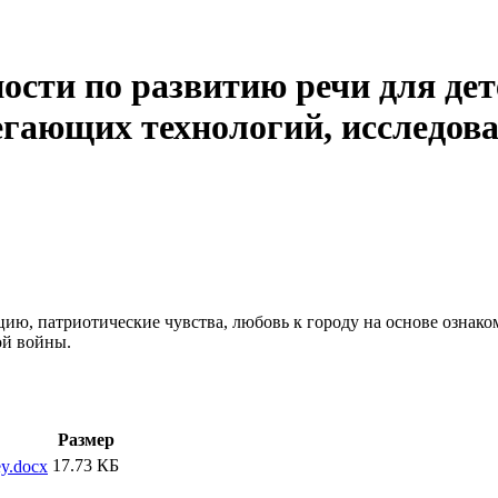
ости по развитию речи для де
егающих технологий, исследова
ю, патриотические чувства, любовь к городу на основе ознако
й войны.
Размер
17.73 КБ
ey.docx