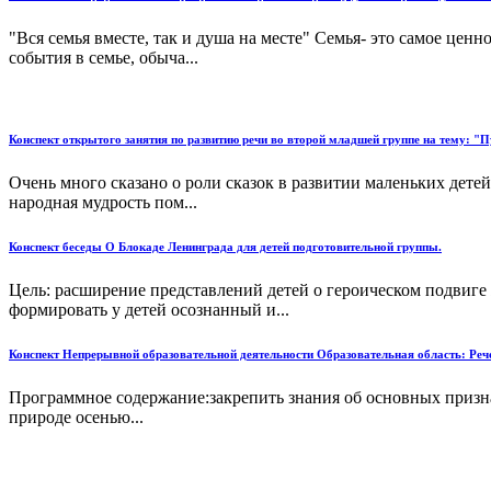
"Вся семья вместе, так и душа на месте" Семья- это самое цен
события в семье, обыча...
Конспект открытого занятия по развитию речи во второй младшей группе на тему: "П
Очень много сказано о роли сказок в развитии маленьких дет
народная мудрость пом...
Конспект беседы О Блокаде Ленинграда для детей подготовительной группы.
Цель: расширение представлений детей о героическом подвиге
формировать у детей осознанный и...
Конспект Непрерывной образовательной деятельности Образовательная область: Рече
Программное содержание:закрепить знания об основных признак
природе осенью...