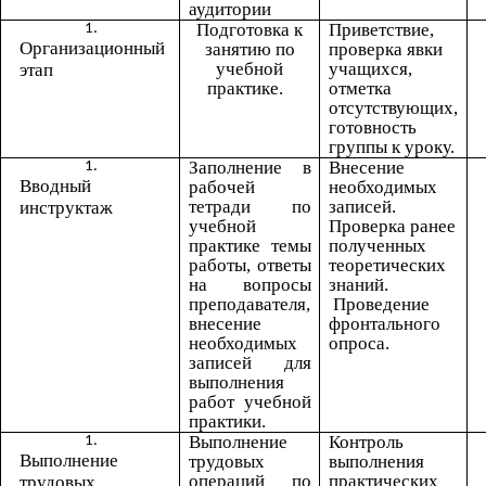
аудитории
Подготовка к
Приветствие,
Организационный
занятию по
проверка явки
учебной
учащихся,
этап
практике.
отметка
отсутствующих,
готовность
группы к уроку.
Заполнение в
Внесение
Вводный
рабочей
необходимых
тетради по
записей.
инструктаж
учебной
Проверка ранее
практике темы
полученных
работы, ответы
теоретических
на вопросы
знаний.
преподавателя,
Проведение
внесение
фронтального
необходимых
опроса.
записей для
выполнения
работ учебной
практики.
Выполнение
Контроль
Выполнение
трудовых
выполнения
операций по
практических
трудовых