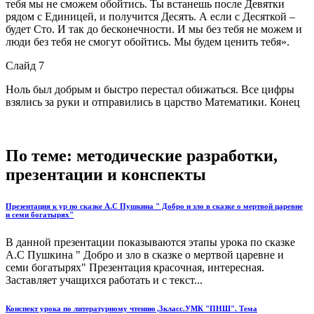
тебя мы не сможем обойтись. Ты встанешь после Девятки
рядом с Единицей, и получится Десять. А если с Десяткой –
будет Сто. И так до бесконечности. И мы без тебя не можем и
люди без тебя не смогут обойтись. Мы будем ценить тебя».
Слайд 7
Ноль был добрым и быстро перестал обижаться. Все цифры
взялись за руки и отправились в царство Математики. Конец
По теме: методические разработки,
презентации и конспекты
Презентация к ур по сказке А.С Пушкина " Добро и зло в сказке о мертвой царевне
и семи богатырях"
В данной презентации показываются этапы урока по сказке
А.С Пушкина " Добро и зло в сказке о мертвой царевне и
семи богатырях" Презентация красочная, интересная.
Заставляет учащихся работать и с текст...
Конспект урока по литературному чтению ,3класс.УМК "ПНШ". Тема