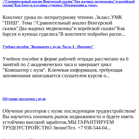
:"Сравнительный анализ Венгерской сказки"Два жадных медвежонка"и корейской
сказки"Как барсук и куница судились"Презентация к уроку.
Конспект урока по литературному чтению ,3класс.УМК
"ПНШ". Тема :"Сравнительный анализ Венгерской
сказки"Два жадных медвежонка"и корейской сказки"Как
барсук и куница судились"В конспекте побробно распи...
Учебное пособие "Компьютер с нуля. Часть 4 - Интернет"
Учебное пособие в форме рабочей тетради рассчитано на 6
занятий по 2 академических часа и завершает цикл
"Компьютер с нуля". Ключевая информация, требующая
запоминания записывается слушателем курсов о...
Обучение риэлторов с нуля
Обучение риэлторов с нуляс последующим трудоустройством!
Вы научитесь понимать рынок недвижимости и будете иметь
устойчиво высокий заработок.МЫ ГАРАНТИРУЕМ
ТРУДОУСТРОЙСТВО Звони!Тел. +7 938-544-04...