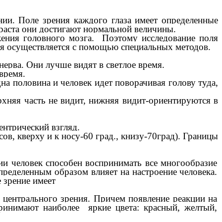
ии. Поле зрения каждого глаза имеет определенные
зраста они достигают нормальной величины.
жения головного мозга. Поэтому исследование поля
ия осуществляется с помощью специальных методов.
нерва. Они лучше видят в светлое время.
время.
на половина и человек идет поворачивая голову туда,
рхняя часть не видит, нижняя видит-ориентируются в
ентрический взгляд.
ов, кверху и к носу-60 град., книзу-70град). Границы
ии человек способен воспринимать все многообразие
ределенным образом влияет на настроение человека.
 зрение имеет
 центрального зрения. Причем появление реакции на
принимают наиболее яркие цвета: красный, желтый,