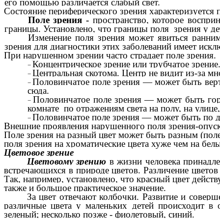
его помощью различается слабый свет.
Состояние периферического зрения характеризуется 
Поле зрения -
пространство, которое воспри
границы. Установлено, что границы поля зрения у д
Изменение поля зрения может явиться ранни
зрения для диагностики этих заболеваний имеет иск
При нарушенном зрении часто страдает поле зрения.
Концентрическое зрение или трубчатое зрение.
Центральная скотома. Центр не видит из-за мн
Половинчатое поле зрения — может быть верти
сюда.
Половинчатое поле зрения — может быть гори
комнате по отражениям света на полу, на улиц
Половинчатое поле зрения — может быть по ди
Внешние проявления нарушенного поля зрения-опуска
Поле зрения на разный цвет может быть разным (поле 
поля зрения на хроматические цвета хуже чем на белы
Цветовое зрение
Цветовому зрению
в жизни человека принадл
встречающихся в природе цветов. Различение цветов
Так, например, установлено, что красный цвет дейст
также и большое практическое значение.
За цвет отвечают колбочки. Развитие и совер
различные цвета у маленьких детей происходит в 
зеленый; несколько позже - фиолетовый, синий.