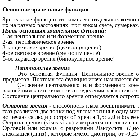
Основные зрительные функции
Зрительные функции-это комплекс отдельных компоне
их на разных расстояниях, при ярком свете, сумерках
Пять
основных
зрительных функций:
1-ая центральное или форменное зрение
2-ая периферическое зрение
3-ья цветовое зрение (цветоощущение)
4-ое световое зрение (светоощущение)
5-ое характер зрения (бинокулярное зрение)
Центральное зрение
Это основная функция. Центральное зрение 
предметов. Поэтому эта функция иначе называется ф
Снижение центрального или форменного зрени
важнейшим критерием при определении эффективности
Состояние центрального зрения определяется острото
Острота зрения
- способность глаза воспринимать
глаз различает две точки под углом зрения в одну ми
встречаются люди с остротой зрения 1,5; 2,0 и бо
Острота зрения (visus-vis-v) измеряется по специал
Орловой или кольца с разрывами Ландольта. (Дио
стеклышек (линз) , которые имеют диоптрии, от -0,25 