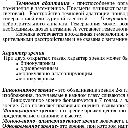
Темновая адаптация
- приспособление орга
помещения в затемненное. Предметы начинают раз
световая). Расстройство темновой адаптации приво
гемералопией или куриной слепотой.
Гемералоп
нейрозрительного аппарата. Гемералопия может воз
необходимых дозах витамина А устраняет гемер
Изредка встречается врожденная гемералопия, к
зрительными расстройствами и не связана с витамин
Характер зрения
При двух открытых глазах характер зрения может бы
бинокулярным
одновременным
монокулярно-альтернирующим
монокулярным
Бинокулярное зрение
- это объединение зрения 2-я 
изображения, получаемые в каждом глазу сливаются
Бинокулярное зрение формируется к 7 годам, а дал
зрение. Оно позволяет правильно оценить взаимополо
Монокулярное
зрение
- это зрение преимущественно 
представление о ширине и высоте.
Монокулярно- альтернирующее зрение
включает в р
Одновременное зрение
- это зрение, при котором им