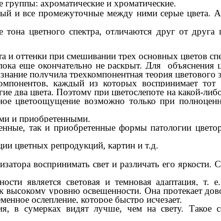
е группы: ахроматические и хроматические.
ный и все промежуточные между ними серые цвета. Ах
е тона цветного спектра, отличаются друг от друга 
а и оттенки при смешивании трех основных цветов спек
ока еще окончательно не раскрыт. Для объяснения 
изнание получила трехкомпонентная теория цветового 
мпонентов, каждый из которых воспринимает тот 
е два цвета. Поэтому при цветослепоте на какой-либ
льное цветоощущение возможно только при полноц
ми и приобретенными.
енные, так и приобретенные формы патологии цветор
ии цветных репродукций, картин и т.д.
изатора воспринимать свет и различать его яркости. С
ности является световая и темновая адаптация, т. 
 к высокому уровню освещенности. Она протекает дово
менное ослепление, которое быстро исчезает.
ия, в сумерках видят лучше, чем на свету. Такое 