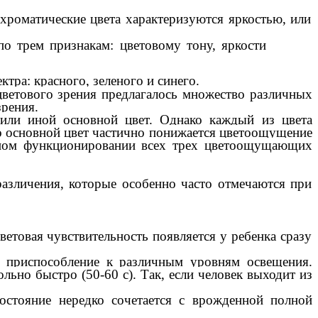
роматические цвета характеризуются яркостью, или
по трем признакам: цветовому тону, яркости
тра: красного, зеленого и синего.
цветового зрения предлагалось множество различных
зрения.
или иной основной цвет. Однако каждый из цвета
о основной цвет частично понижается цветоощущение
енном функционировании всех трех цветоощущающих
азличения, которые особенно часто отмечаются при
ветовая чувствительность появляется у ребенка сразу
е. приспособление к различным уровням освещения.
льно быстро (50-60 с). Так, если человек выходит из
состояние нередко сочетается с врожденной полной