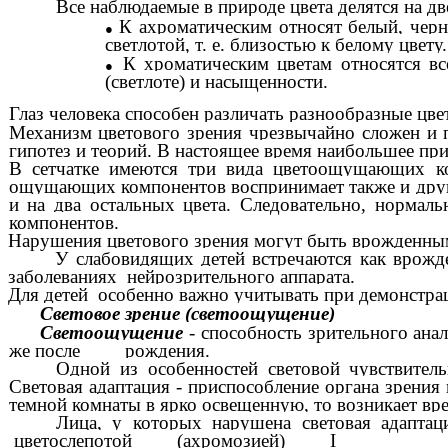
Все наблюдаемые в природе цвета делятся на дв
К ахроматическим относят белый, чер
светлотой, т. е. близостью к белому цвету.
К хроматическим цветам относятся вс
(светлоте) и насыщенности.
Глаз человека способен различать разнообразные цвет
Механизм цветового зрения чрезвычайно сложен и п
гипотез и теорий. В настоящее время наибольшее пр
В сетчатке имеются три вида цветоощущающих ко
ощущающих компонентов воспринимает также и други
и на два остальных цвета. Следовательно, норма
компонентов.
Нарушения цветового зрения могут быть врожденны
У слабовидящих детей встречаются как врожд
заболеваниях нейрозрительного аппарата.
Для детей особенно важно учитывать при демонстрац
Световое зрение (светоощущение)
Свеmоощущение
- способность зрительного анал
же после рождения.
Одной из особенностей световой чувствитель
Световая адаптация - приспособление органа зрения
темной комнаты в ярко освещенную, то возникает вре
Лица, у которых нарушена световая адаптац
цветослепотой (ахромозией) I