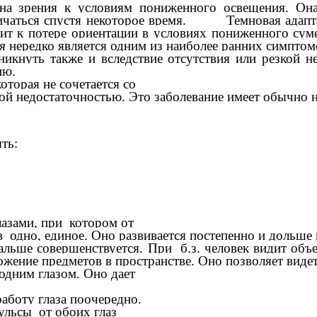
на зрения к условиям пониженного освещения. Она 
личаться спустя некоторое время. Темновая адапта
дит к потере ориентации в условиях пониженного сум
ия
нередко является одним из наиболее ранних симптом
никнуть также и вследствие отсутствия или резкой н
алопию.
оторая не сочетается со
ной недостаточностью. Это заболевание имеет обычно 
ть:
глазами, при котором от
 в одно, единое. Оно развивается постепенно и дол
ьше совершенствуется. При б.з. человек видит объе
жение предметов в пространстве. Оно позволяет виде
одним глазом. Оно дает
аботу глаза поочередно.
пульсы от обоих глаз