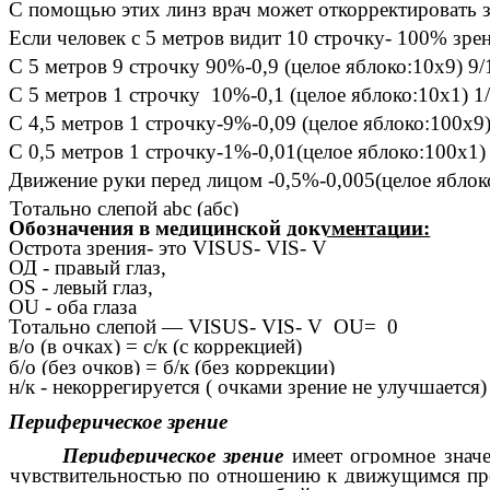
С помощью этих линз врач может откорректировать з
Если человек с 5 метров видит 10 строчку- 100% зрени
С 5 метров 9 строчку 90%-0,9 (целое яблоко:10х9) 9/
С 5 метров 1 строчку 10%-0,1 (целое яблоко:10х1) 1
С 4,5 метров 1 строчку-9%-0,09 (целое яблоко:100х9)
С 0,5 метров 1 строчку-1%-0,01(целое яблоко:100х1)
Движение руки перед лицом -0,5%-0,005(целое яблок
Тотально слепой abc (абс)
Обозначения в медицинской документации:
Острота зрения- это VISUS- VIS- V
ОД - правый глаз,
OS - левый глаз,
OU - оба глаза
Тотально слепой — VISUS- VIS- V OU= 0
в/о (в очках) = с/к (с коррекцией)
б/о (без очков) = б/к (без коррекции)
н/к - некоррегируется ( очками зрение не улучшается)
Периферическое зрение
Периферическое зрение
имеет огромное значе
чувствительностью по отношению к движущимся пре