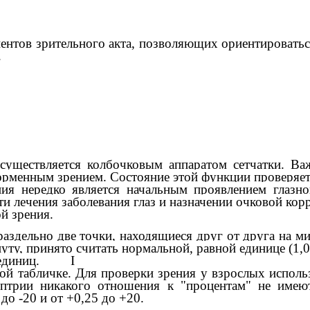
нтов зрительного акта, позволяющих ориентироваться
.
осуществляется колбочковым аппаратом сетчатки. В
орменным зрением. Состояние этой функции проверяет
я нередко является начальным проявлением глазног
 лечения заболевания глаз и назначении очковой кор
й зрения.
 раздельно две точки, находящиеся друг от друга на 
нуту, принято считать нормальной, равной единице (1,0
лее единиц. I
ьной табличке. Для проверки зрения у взрослых испол
птрии никакого отношения к "процентам" не имею
до -20 и от +0,25 до +20.