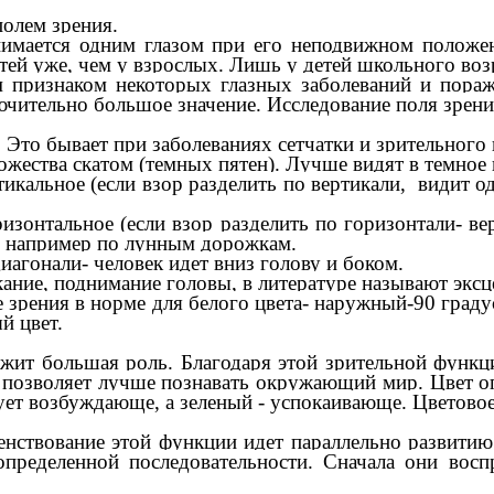
полем зрения.
нимается одним глазом при его неподвижном положен
етей уже, чем у взрослых. Лишь у детей школьного во
м признаком некоторых глазных заболеваний и пора
лючительно большое значение. Исследование поля зрен
 Это бывает при заболеваниях сетчатки и зрительного 
ожества скатом (темных пятен). Лучше видят в темное 
кальное (если взор разделить по вертикали, видит од
зонтальное (если взор разделить по горизонтали- ве
е, например по лунным дорожкам.
агонали- человек идет вниз голову и боком.
ние, поднимание головы, в литературе называют эксц
зрения в норме для белого цвета- наружный-90 градус
й цвет.
ежит большая роль. Благодаря этой зрительной функц
 позволяет лучше познавать окружающий мир. Цвет оп
вует возбуждающе, а зеленый - успокаивающе. Цветовое
шенствование этой функции идет параллельно развитию
определенной последовательности. Сначала они вос