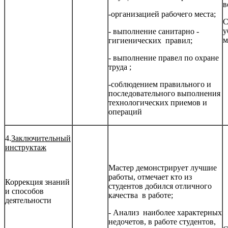
в
-организацией рабочего места;
С
у
- выполнение санитарно -
м
гигиенических правил;
- выполнение правел по охране
труда ;
-соблюдением правильного и
последовательного выполнения
технологических приемов и
операций
4.
Заключительный
инструктаж
Мастер демонстрирует лучшие
работы, отмечает кто из
Коррекция знаний
студентов добился отличного
и способов
качества в работе;
деятельности
- Анализ наиболее характерных
недочетов, в работе студентов,