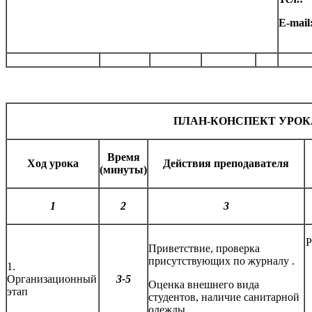
E-mai
ПЛАН-КОНСПЕКТ УРОК
Время
Ход урока
Действия преподавателя
(минуты)
1
2
3
Р
Приветствие, проверка
присутствующих по журналу .
1.
Организационный
3-5
Оценка внешнего вида
этап
студентов, наличие санитарной
одежды.