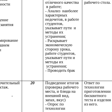
отличного качества
рабочего стола.
ьности
в работе;
- Анализ наиболее
характерных
недочетов, в работе
ение
студентов,
 занятия
указывает пути и
методы их
устранения;
мирование
- Раскрывает
экономическую
ашнем
сторону урока,
и
работе студентов,
указывает пути и
методы их
устранения;
- Проводить брак
ючительный
20
Подведение итогов
Ответ по
ктаж.
(проверка рабочего
технологии
места, и блюда на
приготовлении
-
внешний вид,
бисквитного
запах, вкус)
теста и изделия
- Опрос по
из него.
технологии