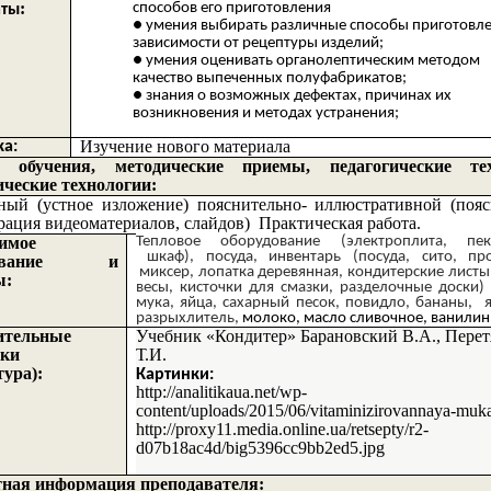
:
способов его приготовления
аты
умения выбирать различные способы приготовле
зависимости от рецептуры изделий;
умения оценивать органолептическим методом
качество выпеченных полуфабрикатов;
знания о возможных дефектах, причинах их
возникновения и методах устранения;
Изучение нового материала
ка:
 обучения, методические приемы, педагогические тех
ические технологии:
ый (устное изложение) пояснительно- иллюстративной (пояс
рация видеоматериалов, слайдов) Практическая работа.
имое
Тепловое оборудование (электроплита, пек
шкаф), посуда, инвентарь (посуда, сито, про
удование и
миксер, лопатка деревянная, кондитерские листы
ы:
весы, кисточки для смазки, разделочные доски)
мука, яйца, сахарный песок, повидло, бананы, 
разрыхлитель,
молоко, масло сливочное, ванилин,
ительные
Учебник «Кондитер» Барановский В.А., Перет
ики
Т.И.
тура):
Картинки:
http://analitikaua.net/wp-
content/uploads/2015/06/vitaminizirovannaya-muka
http://proxy11.media.online.ua/retsepty/r2-
d07b18ac4d/big5396cc9bb2ed5.jpg
ная информация преподавателя: