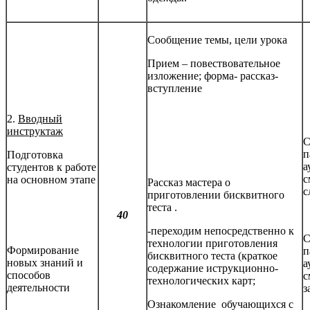
Сообщение темы, цели урока
Прием – повествовательное
изложение; форма- рассказ-
вступление
2.
Вводный
инструктаж
С
п
Подготовка
а
студентов к работе
с
на основном этапе
Рассказ мастера о
с
приготовлении бисквитного
теста .
40
-переходим непосредственно к
С
технологии приготовления
Формирование
п
бисквитного теста (краткое
новых знаний и
а
содержание иструкционно-
способов
с
технологических карт;
деятельности
з
Ознакомление обучающихся с