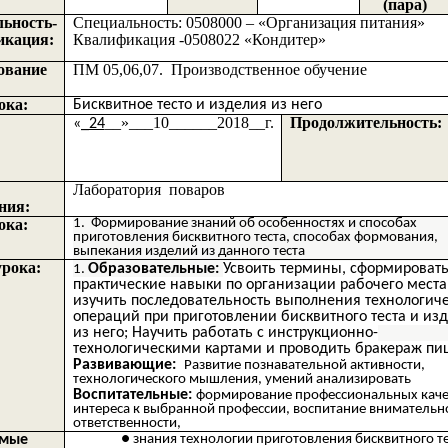
(пара)
ьность-
Специальность: 0508000 – «Организация питания»
икация:
Квалификация -0508022 «Кондитер»
ование
ПМ 05,06,07. Производственное обучение
ока:
Бисквитное тесто и изделия из него
__»___10______2018__г.
Продолжительность:
«_
24
Лаборатория поваров
ния:
ока:
Формирование знаний об особенностях и способах
приготовления бисквитного теста, способах формования,
выпекания изделий из данного теста
урока:
Образовательные:
Усвоить термины, сформироват
практические навыки по организации рабочего места
изучить последовательность выполнения технологич
операций при приготовлении бисквитного теста и из
из него; Научить работать с инструкционно-
технологическими картами и проводить бракераж п
Развивающие:
Развитие познавательной активности,
технологического мышления, умений анализировать
Воспитательные:
формирование профессиональных каче
интереса к выбранной профессии, воспитание внимательн
ответственности,
мые
знания технологии приготовления бисквитного те