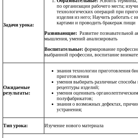
Образовательные:
Усвоить термины,
по организации рабочего места; изуч
технологических операций при приго
изделия из него; Научить работать с
картами и проводить бракераж пищи
Задачи урока:
Развивающие:
Развитие познавательной а
мышления, умений анализировать
Воспитательные:
формирование профессио
выбранной профессии, воспитание внимате
знания технологии приготовления бис
приготовления
умения выбирать различные способы 
Ожидаемые
рецептуры изделий;
результаты
:
умения оценивать органолептическим
полуфабрикатов;
знания о возможных дефектах, причи
устранения;
Тип урока:
Изучение нового материала