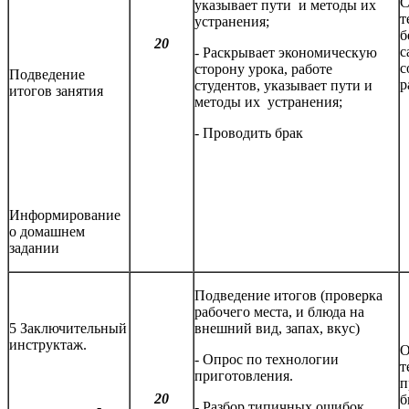
С
указывает пути и методы их
т
устранения;
б
20
с
- Раскрывает экономическую
с
сторону урока, работе
Подведение
р
студентов, указывает пути и
итогов занятия
методы их устранения;
- Проводить брак
Информирование
о домашнем
задании
Подведение итогов (проверка
рабочего места, и блюда на
5 Заключительный
внешний вид, запах, вкус)
инструктаж.
О
- Опрос по технологии
т
приготовления.
п
20
б
-
- Разбор типичных ошибок.