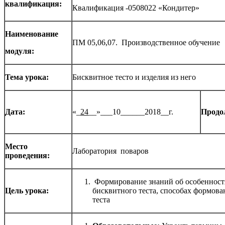
квалификация:
Квалификация -0508022 «Кондитер»
Наименование
ПМ 05,06,07. Производственное обучение
модуля:
Тема урока:
Бисквитное тесто и изделия из него
Дата:
«_
24
__»___10______2018__г.
Продо
Место
Лаборатория поваров
проведения:
Формирование знаний об особенностя
Цель урока:
бисквитного теста, способах формова
теста