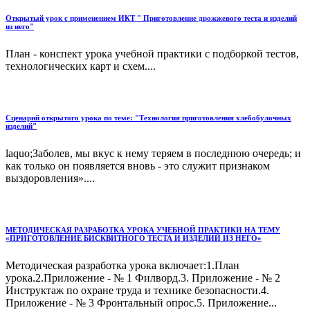
Открытый урок с применением ИКТ " Приготовление дрожжевого теста и изделий
из него"
План - конспект урока учебной практики с подборкой тестов,
технологических карт и схем....
Сценарий открытого урока по теме: "Технология приготовления хлебобулочных
изделий"
laquo;Заболев, мы вкус к нему теряем в последнюю очередь; и
как только он появляется вновь - это служит признаком
выздоровления»....
МЕТОДИЧЕСКАЯ РАЗРАБОТКА УРОКА УЧЕБНОЙ ПРАКТИКИ НА ТЕМУ
«ПРИГОТОВЛЕНИЕ БИСКВИТНОГО ТЕСТА И ИЗДЕЛИЙ ИЗ НЕГО»
Методическая разработка урока включает:1.План
урока.2.Приложение - № 1 Филворд.3. Приложение - № 2
Инструктаж по охране труда и технике безопасности.4.
Приложение - № 3 Фронтальный опрос.5. Приложение...