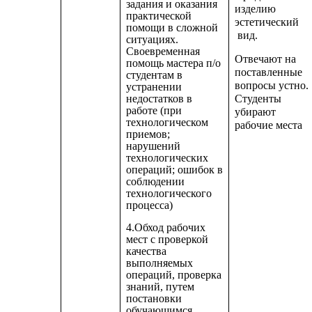
задания и оказания
изделию
практической
эстетический
помощи в сложной
вид.
ситуациях.
Своевременная
Отвечают на
помощь мастера п/о
поставленные
студентам в
вопросы устно.
устранении
Студенты
недостатков в
работе (при
убирают
технологическом
рабочие места
приемов;
нарушений
технологических
операций; ошибок в
соблюдении
технологического
процесса)
4.Обход рабочих
мест с проверкой
качества
выполняемых
операций, проверка
знаний, путем
постановки
обучающимся