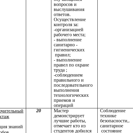
вопросов и
выслушивания
ответов.
Осуществление
контроля за:
-организацией
рабочего места;
- выполнение
санитарно -
гигиенических
правил;
- выполнение
правел по охране
труда ;
-соблюдением
правильного и
последовательного
выполнения
технологических
приемов и
операций
20
Мастер
Соблюдение
ючительный
демонстрирует
технике
ктаж
лучшие работы,
безопасности,.
отмечает кто из
санитарное
ция знаний
студентов добился
состояние
обов