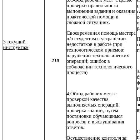
С
проверки правильности
п
выполнения задания и оказания
с
практической помощи в
о
сложной ситуациях.
о
р
Своевременная помощь мастера
п/о студентам в устранении
П
3
текущий
недостатков в работе (при
с
инструктаж
технологическом приемов;
п
нарушений технологических
210
операций; ошибок в
соблюдении технологического
З
процесса)
б
ф
и
4.Обход рабочих мест с
П
проверкой качества
э
выполняемых операций,
в
проверка знаний, путем
постановки обучающимся
вопросов и выслушивания
ответов.
О
п
Осуществление контроля за: