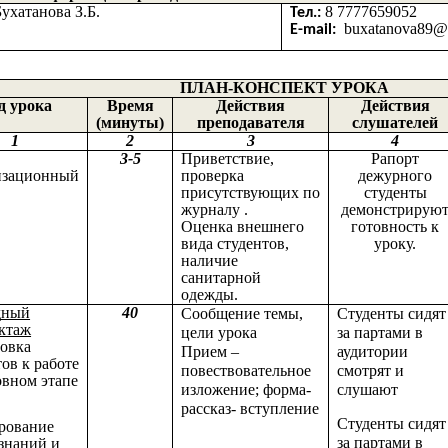
ухатанова З.Б.
8 7777659052
Тел.:
buxatanova89@m
E-mail:
ПЛАН-КОНСПЕКТ УРОКА
д урока
Время
Действия
Действия
(минуты)
преподавателя
слушателей
1
2
3
4
3-5
Приветствие,
Рапорт
изационный
проверка
дежурного
присутствующих по
студенты
журналу .
демонстрирую
Оценка внешнего
готовность к
вида студентов,
уроку.
наличие
санитарной
одежды.
дный
40
Сообщение темы,
Студенты сидят
ктаж
цели урока
за партами в
овка
Прием –
аудитории
тов к работе
повествовательное
смотрят и
овном этапе
изложение; форма-
слушают
рассказ- вступление
Студенты сидят
рование
за партами в
знаний и