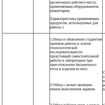
организации рабочего места,
применяемым оборудованием,
инвентарем;
Характеристика применяемых
продуктов, используемых для
работы )
1.Показ и объяснение студентам
приемов работы и этапов
технологической
последовательности
предстоящей самостоятельной
работы в лаборатории при
приготовлении бисквитного
теста и изделия из него
С
с
н
2.Обход с целью проверки
р
начала выполнения задания.
п
3.Обход рабочих мест с целью