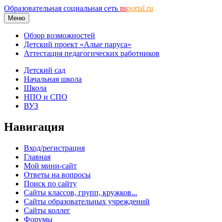
Образовательная социальная сеть
ns
portal.ru
Меню
Обзор возможностей
Детский проект «Алые паруса»
Аттестация педагогических работников
Детский сад
Начальная школа
Школа
НПО и СПО
ВУЗ
Навигация
Вход/регистрация
Главная
Мой мини-сайт
Ответы на вопросы
Поиск по сайту
Сайты классов, групп, кружков...
Сайты образовательных учреждений
Сайты коллег
Форумы