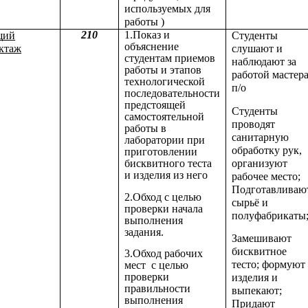
используемых для
работы )
210
1.Показ и
щий
Студенты
объяснение
ктаж
слушают и
студентам приемов
наблюдают за
работы и этапов
работой мастер
технологической
п/о
последовательности
предстоящей
Студенты
самостоятельной
проводят
работы в
санитарную
лаборатории при
обработку рук,
приготовлении
организуют
бисквитного теста
и изделия из него
рабочее место;
Подготавливаю
2.Обход с целью
сырьё и
проверки начала
полуфабрикаты
выполнения
задания.
Замешивают
бисквитное
3.Обход рабочих
тесто; формуют
мест с целью
проверки
изделия и
правильности
выпекают;
выполнения
Придают