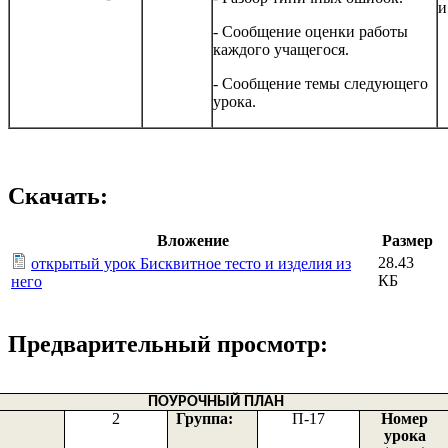
и
- Сообщение оценки работы
каждого учащегося.
- Сообщение темы следующего
урока.
Скачать:
Вложение
Размер
28.43
открытый урок Бисквитное тесто и изделия из
КБ
него
Предварительный просмотр:
ПОУРОЧНЫЙ ПЛАН
2
Группа:
П-17
Номер
урока