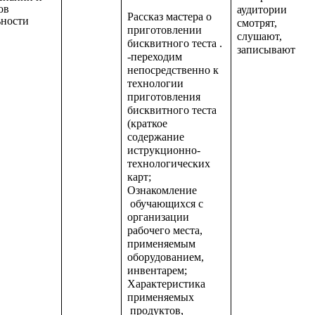
ов
аудитории
Рассказ мастера о
ьности
смотрят,
приготовлении
слушают,
бисквитного теста .
записывают
-переходим
непосредственно к
технологии
приготовления
бисквитного теста
(краткое
содержание
иструкционно-
технологических
карт;
Ознакомление
обучающихся с
организации
рабочего места,
применяемым
оборудованием,
инвентарем;
Характеристика
применяемых
продуктов,