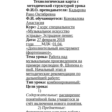
Технологическая карта с
методической структурой урока
Ф.И.О. преподавателя:
Кадырова
Рано Октябревна
Ф.И.
обучающегося:
Коновалова
Анастасия
Курс:
2 курс специальности
«Музыкальное искусство
эстрады» Эстрадное пение;
Дата:
27 февраля 2018
года
МДК:
01.04.
«Дополнительный инструмент
(фортепиано)».
Тема урока:
Работа над
музыкальным произведением на
примере прелюдии Ф. Шопена e-
moll. Начальный этап и
методические рекомендации по
дальнейшей работе;
Тип урока:
комбинированный;
Цели урока:
1)
Содержательные:
расширение
понятийной базы учащегося за
счёт включения нового понятия.
2)
Предметные
:
формирование навыков работы