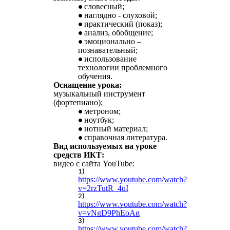
словесный;
наглядно - слуховой;
практический (показ);
анализ, обобщение;
эмоционально –
познавательный;
использование
технологии проблемного
обучения.
Оснащение урока:
музыкальный инструмент
(фортепиано);
метроном;
ноутбук;
нотный материал;
справочная литература.
Вид используемых на уроке
средств ИКТ:
видео с сайта YouTube:
https://www.youtube.com/watch?
v=2rzTutR_4uI
https://www.youtube.com/watch?
v=yNgD9PhEoAg
https://www.youtube.com/watch?