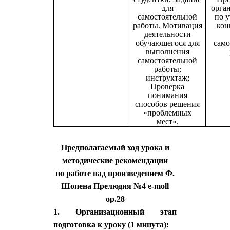
для
орган
самостоятельной
по 
работы. Мотивация
кон
деятельности
обучающегося для
само
выполнения
самостоятельной
работы;
инструктаж;
Проверка
понимания
способов решения
«проблемных
мест».
Предполагаемый ход урока и
методические рекомендации
по работе над произведением Ф.
Шопена Прелюдия №4 e-moll
ор.28
1. Организационный этап
подготовка к уроку (1 минута):