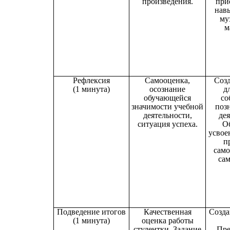
произведения.
при
нав
му
м
Рефлексия
Самооценка,
Созд
(1 минута)
осознание
д
обучающейся
со
значимости учебной
поз
деятельности,
дея
ситуация успеха.
О
усвое
п
само
сам
Подведение итогов
Качественная
Созда
(1 минута)
оценка работы
студентки. Задание
Пре