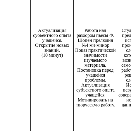
Актуализация
Работа над
Студ
субъектного опыта
разбором пьесы Ф.
пред
учащейся.
Шопен прелюдия
ис
Открытие новых
№4 ми-минор
прои
знаний.
Показ практической
сл
(10 минут)
значимости
кот
изучаемого
воз
материала.
само
Постановка перед
рабо
учащейся
ре
проблемы.
сл
Актуализация
Ис
субъектного опыта
певу
учащейся.
совер
Мотивировать на
и
творческую работу.
данн