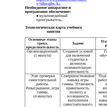
v=tdhwqjhx-Xc
Необходимое аппаратное и
программное обеспечение:
мультимедийный
проигрыватель.
Технологическая карта учебного
занятия
Основные этапы
Пл
урока,
Задачи
р
продолжительность
Организационный.
Создание условий
Г
(1 минута)
для включения
обу
студентки в
активную
познавательную
деятельность
Этап проверки
Совершенствование
Подг
самостоятельной
навыка игры
работ
работы.
гаммы. Установить
з
Разыгрывание, игра
правильность,
ап
гаммы.
полноту и
мажо
(4 минуты)
осознанность
те
выполнения
навы
самостоятельного
мелк