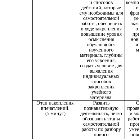
и способов
компо
действий, которые
и
ему необходимы для
фра
самостоятельной
(м
работы; обеспечить
акк
в ходе закрепления
о
повышение уровня
пр
осмысления
нов
обучающейся
и
изученного
м
материала, глубины
его усвоения;
создать условие для
выявления
индивидуальных
способов
закрепления
учебного
материала.
Этап накопления
Развить
С
впечатлений.
познавательную
прояв
(5 минут)
деятельность, чётко
и м
обозначить этапы
рабо
самостоятельной
про
работы по разбору
умее
нового
нов