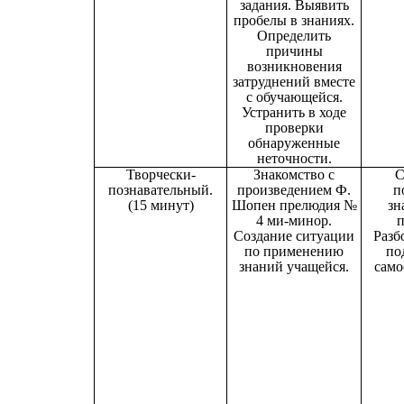
задания. Выявить
пробелы в знаниях.
Определить
причины
возникновения
затруднений вместе
с обучающейся.
Устранить в ходе
проверки
обнаруженные
неточности.
Творчески-
Знакомство с
С
познавательный.
произведением Ф.
п
(15 минут)
Шопен прелюдия №
зн
4 ми-минор.
п
Создание ситуации
Разб
по применению
по
знаний учащейся.
само