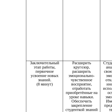
Заключительный
Расширить
Студ
этап работы,
кругозор,
ана
первичное
расширить
свою
усвоение новых
эмоционально-
эм
знаний.
чувственное
отк
(8 минут)
восприятие,
ин
отработать
испо
приобретённые на
ос
уроке навыки.
эмо
Обеспечить
Име
закрепление
пред
студенткой знаний
т