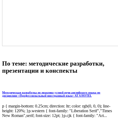
По теме: методические разработки,
презентации и конспекты
Методическая разработка по практике устной речи английского языка по
дисциплине «Профессиональный иностранный язык» AT A HOTEL
p { margin-bottom: 0.25cm; direction: ltr; color: rgb(0, 0, 0); line-
height: 120%; }p.western { font-family: "Liberation Serif","Times
New Roman",serif; font-size: 12pt; }p.cjk { font-family: "Ari...