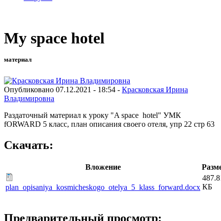
My space hotel
материал
Опубликовано 07.12.2021 - 18:54 -
Красковская Ирина
Владимировна
Раздаточный материал к уроку "A space hotel" УМК
fORWARD 5 класс, план описания своего отеля, упр 22 стр 63
Скачать:
Вложение
Разм
487.8
КБ
plan_opisaniya_kosmicheskogo_otelya_5_klass_forward.docx
Предварительный просмотр: