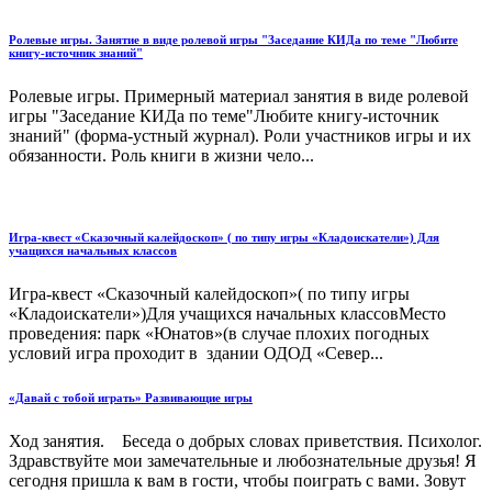
Ролевые игры. Занятие в виде ролевой игры "Заседание КИДа по теме "Любите
книгу-источник знаний"
Ролевые игры. Примерный материал занятия в виде ролевой
игры "Заседание КИДа по теме"Любите книгу-источник
знаний" (форма-устный журнал). Роли участников игры и их
обязанности. Роль книги в жизни чело...
Игра-квест «Сказочный калейдоскоп» ( по типу игры «Кладоискатели») Для
учащихся начальных классов
Игра-квест «Сказочный калейдоскоп»( по типу игры
«Кладоискатели»)Для учащихся начальных классовМесто
проведения: парк «Юнатов»(в случае плохих погодных
условий игра проходит в здании ОДОД «Север...
«Давай с тобой играть» Развивающие игры
Ход занятия. Беседа о добрых словах приветствия. Психолог.
Здравствуйте мои замечательные и любознательные друзья! Я
сегодня пришла к вам в гости, чтобы поиграть с вами. Зовут