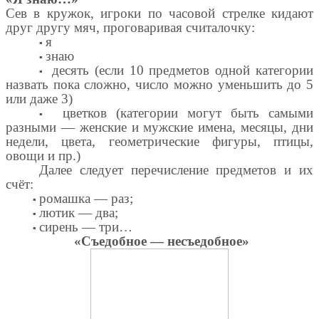
Сев в кружок, игроки по часовой стрелке кидают
друг другу мяч, проговаривая считалочку:
▪
я
▪
знаю
▪
десять (если 10 предметов одной категории
назвать пока сложно, число можно уменьшить до 5
или даже 3)
▪
цветков (категории могут быть самыми
разными — женские и мужские имена, месяцы, дни
недели, цвета, геометрические фигуры, птицы,
овощи и пр.)
Далее следует перечисление предметов и их
счёт:
▪
ромашка — раз;
▪
лютик — два;
▪
сирень — три…
«Съедобное — несъедобное»