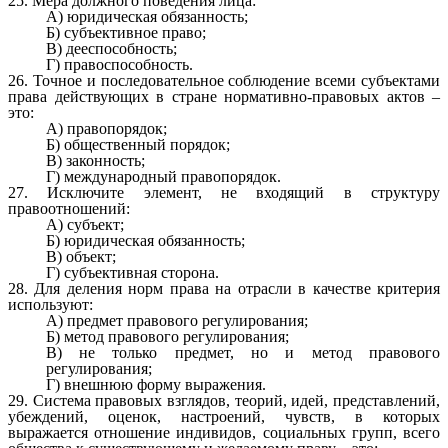
25. Мера должного поведения лица:
А) юридическая обязанность;
Б) субъективное право;
В) дееспособность;
Г) правоспособность.
26. Точное и последовательное соблюдение всеми субъектами
права действующих в стране нормативно-правовых актов –
это:
А) правопорядок;
Б) общественный порядок;
В) законность;
Г) международный правопорядок.
27. Исключите элемент, не входящий в структуру
правоотношений:
А) субъект;
Б) юридическая обязанность;
В) объект;
Г) субъективная сторона.
28. Для деления норм права на отрасли в качестве критерия
используют:
А) предмет правового регулирования;
Б) метод правового регулирования;
В) не только предмет, но и метод правового
регулирования;
Г) внешнюю форму выражения.
29. Система правовых взглядов, теорий, идей, представлений,
убеждений, оценок, настроений, чувств, в которых
выражается отношение индивидов, социальных групп, всего