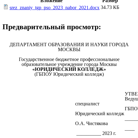
Вложение
Размер
34.73 КБ
srez_znaniy_tgp_pso_2023_nabor_2021.docx
Предварительный просмотр:
ДЕПАРТАМЕНТ ОБРАЗОВАНИЯ И НАУКИ ГОРОДА
МОСКВЫ
Государственное бюджетное профессиональное
образовательное учреждение города Москвы
«ЮРИДИЧЕСКИЙ КОЛЛЕДЖ»
(ГБПОУ Юридический колледж)
УТВ
Веду
специалист
ГБПО
Юридический колледж
_____
О.А. Чистякова
____
__________ 2023 г.