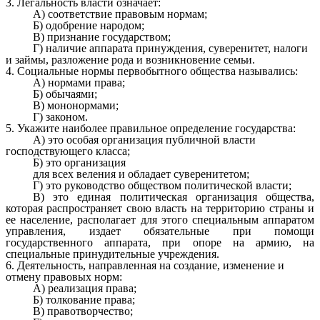
3. Легальность власти означает:
А) соответствие правовым нормам;
Б) одобрение народом;
В) признание государством;
Г) наличие аппарата принуждения, суверенитет, налоги
и займы, разложение рода и возникновение семьи.
4. Социальные нормы первобытного общества назывались:
А) нормами права;
Б) обычаями;
В) мононормами;
Г) законом.
5. Укажите наиболее правильное определение государства:
А) это особая организация публичной власти
господствующего класса;
Б) это организация
для всех веления и обладает суверенитетом;
Г) это руководство обществом политической власти;
В) это единая политическая организация общества,
которая распространяет свою власть на территорию страны и
ее население, располагает для этого специальным аппаратом
управления, издает обязательные при помощи
государственного аппарата, при опоре на армию, на
специальные принудительные учреждения.
6. Деятельность, направленная на создание, изменение и
отмену правовых норм:
А) реализация права;
Б) толкование права;
В) правотворчество;