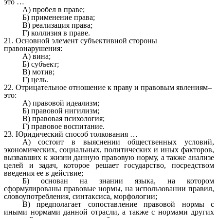
это …
А) пробел в праве;
Б) применение права;
В) реализация права;
Г) коллизия в праве.
21. Основной элемент субъективной стороны
правонарушения:
А) вина;
Б) субъект;
В) мотив;
Г) цель.
22. Отрицательное отношение к праву и правовым явлениям–
это:
А) правовой идеализм;
Б) правовой нигилизм;
В) правовая психология;
Г) правовое воспитание.
23. Юридический способ толкования …
А) состоит в выяснении общественных условий,
экономических, социальных, политических и иных факторов,
вызвавших к жизни данную правовую норму, а также анализе
целей и задач, которое решает государство, посредством
введения ее в действие;
Б) основан на знании языка, на котором
сформулированы правовые нормы, на использовании правил,
словоупотребления, синтаксиса, морфологии;
В) предполагает сопоставление правовой нормы с
иными нормами данной отрасли, а также с нормами других