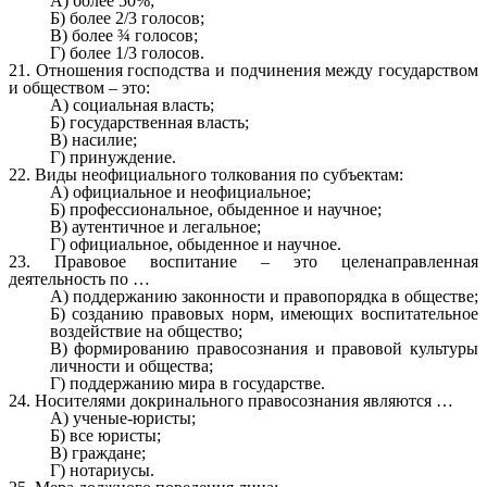
А) более 50%;
Б) более 2/3 голосов;
В) более ¾ голосов;
Г) более 1/3 голосов.
21. Отношения господства и подчинения между государством
и обществом – это:
А) социальная власть;
Б) государственная власть;
В) насилие;
Г) принуждение.
22. Виды неофициального толкования по субъектам:
А) официальное и неофициальное;
Б) профессиональное, обыденное и научное;
В) аутентичное и легальное;
Г) официальное, обыденное и научное.
23. Правовое воспитание – это целенаправленная
деятельность по …
А) поддержанию законности и правопорядка в обществе;
Б) созданию правовых норм, имеющих воспитательное
воздействие на общество;
В) формированию правосознания и правовой культуры
личности и общества;
Г) поддержанию мира в государстве.
24. Носителями докринального правосознания являются …
А) ученые-юристы;
Б) все юристы;
В) граждане;
Г) нотариусы.