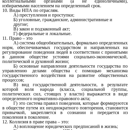
коллегиальными органами (а не единоличными),
избираемыми населением на определенный срок.
10. Виды НПА по отраслям.
А) преступления и проступки;
Б) уголовные, гражданские, административные и
другие;
В) закон и подзаконный акт;
Г) федеральные и локальные.
11. Право – это
А) система общеобязательных, формально определенных
норм, обеспечиваемых государством и направленных на
регулирование поведения людей в соответствии с принятыми
в данном обществе устоями социально-экономической,
политической и духовной жизни;
Б) основные направления деятельности государства по
управлению делами общества с помощью механизма
государственного воздействия на развитие общественных
процессов;
В) вид государственной деятельности, в результате
которой воля народа (класса, социальной группы,
политических сил, стоящих у власти) выражается в виде
определенного нормативно-правового акта;
Г) это система правил поведения, которые формируются
в обществе путем их неоднократного повторения, становится
привычкой, закрепляется в сознании и передается из
поколения в поколение.
12. Коллизия в праве права – это:
А) воплощение юридических предписаний в жизнь;