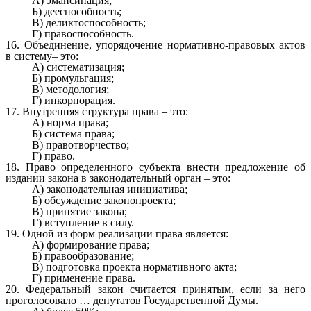
А) эмансипация;
Б) дееспособность;
В) деликтоспособность;
Г) правоспособность.
16. Объединение, упорядочение нормативно-правовых актов
в систему– это:
А) систематизация;
Б) промульгация;
В) методология;
Г) инкорпорация.
17. Внутренняя структура права – это:
А) норма права;
Б) система права;
В) правотворчество;
Г) право.
18. Право определенного субъекта внести предложение об
издании закона в законодательный орган – это:
А) законодательная инициатива;
Б) обсуждение законопроекта;
В) принятие закона;
Г) вступление в силу.
19. Одной из форм реализации права является:
А) формирование права;
Б) правообразование;
В) подготовка проекта нормативного акта;
Г) применение права.
20. Федеральный закон считается принятым, если за него
проголосовало … депутатов Государственной Думы.