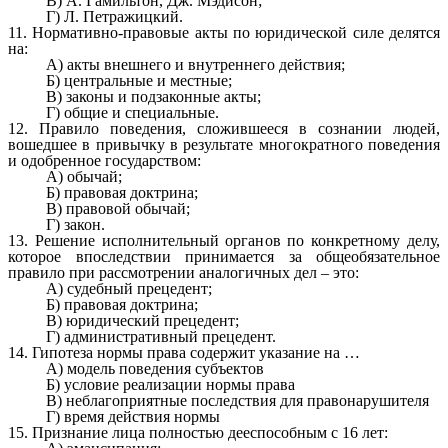
В) А. Гамильтон, Дж. Мэдисон;
Г) Л. Петражицкий.
11. Нормативно-правовые акты по юридической силе делятся
на:
А) акты внешнего и внутреннего действия;
Б) центральные и местные;
В) законы и подзаконные акты;
Г) общие и специальные.
12. Правило поведения, сложившееся в сознании людей,
вошедшее в привычку в результате многократного поведения
и одобренное государством:
А) обычай;
Б) правовая доктрина;
В) правовой обычай;
Г) закон.
13. Решение исполнительный органов по конкретному делу,
которое впоследствии принимается за общеобязательное
правило при рассмотрении аналогичных дел – это:
А) судебный прецедент;
Б) правовая доктрина;
В) юридический прецедент;
Г) административный прецедент.
14. Гипотеза нормы права содержит указание на …
А) модель поведения субъектов
Б) условие реализации нормы права
В) неблагоприятные последствия для правонарушителя
Г) время действия нормы
15. Признание лица полностью дееспособным с 16 лет: