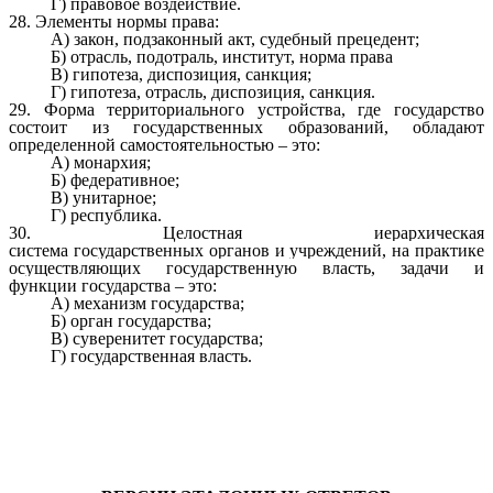
Г) правовое воздействие.
28. Элементы нормы права:
А) закон, подзаконный акт, судебный прецедент;
Б) отрасль, подотраль, институт, норма права
В) гипотеза, диспозиция, санкция;
Г) гипотеза, отрасль, диспозиция, санкция.
29. Форма территориального устройства, где государство
состоит из государственных образований, обладают
определенной самостоятельностью – это:
А) монархия;
Б) федеративное;
В) унитарное;
Г) республика.
30.
Целостная иерархическая
система
государственных
органов и учреждений, на практике
осуществляющих государственную власть, задачи и
функции
государства – это:
А) механизм государства;
Б) орган государства;
В) суверенитет государства;
Г) государственная власть.