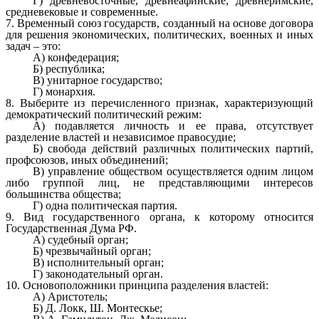
Г) древневосточные, древнеафинские, древнеримские,
средневековые и современные.
7. Временный союз государств, созданный на основе договора
для решения экономических, политических, военных и иных
задач – это:
А) конфедерация;
Б) республика;
В) унитарное государство;
Г) монархия.
8. Выберите из перечисленного признак, характеризующий
демократический политический режим:
А) подавляется личность и ее права, отсутствует
разделение властей и независимое правосудие;
Б) свобода действий различных политических партий,
профсоюзов, иных объединений;
В) управление обществом осуществляется одним лицом
либо группой лиц, не представляющими интересов
большинства общества;
Г) одна политическая партия.
9. Вид государственного органа, к которому относится
Государственная Дума РФ.
А) судебный орган;
Б) чрезвычайный орган;
В) исполнительный орган;
Г) законодательный орган.
10. Основоположники принципа разделения властей:
А) Аристотель;
Б) Д. Локк, Ш. Монтескье;