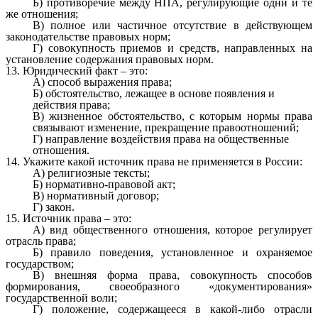
Б) противоречие между НПА, регулирующие одни и те
же отношения;
В) полное или частичное отсутствие в действующем
законодательстве правовых норм;
Г) совокупность приемов и средств, направленных на
установление содержания правовых норм.
13. Юридический факт – это:
А) способ выражения права;
Б) обстоятельство, лежащее в основе появления и
действия права;
В) жизненное обстоятельство, с которым нормы права
связывают изменение, прекращение правоотношений;
Г) направление воздействия права на общественные
отношения.
14. Укажите какой источник права не применяется в России:
А) религиозные тексты;
Б) нормативно-правовой акт;
В) нормативный договор;
Г) закон.
15. Источник права – это:
А) вид общественного отношения, которое регулирует
отрасль права;
Б) правило поведения, установленное и охраняемое
государством;
В) внешняя форма права, совокупность способов
формирования, своеобразного «документирования»
государственной воли;
Г) положение, содержащееся в какой-либо отрасли