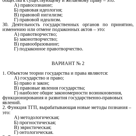
общества к существующему и желаемому праву – это:
А) правосознание;
Б) правовая идеология;
В) правовой нигилизм;
Г) правовой идеализм.
30. Деятельность государственных органов по принятию,
изменению или отмене подзаконных актов – это:
А) правотворчество;
Б) законотворчество;
В) правообразование;
Г) подзаконное правотворчество.
ВАРИАНТ № 2
Объектом теории государства и права являются:
1.
А)
государство и право;
Б) право и закон;
В) правовые явления государства;
Г) наиболее общие закономерности возникновения,
функционирования и развития государственно-правовых
явлений.
2.
Функция ТГП, вырабатывающая новые методы познания –
это:
А)
методологическая;
Б) прогностическая;
В) эвристическая;
Г) онтологическая.