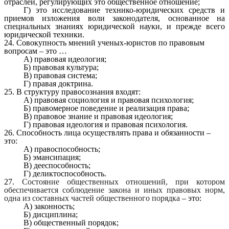
отраслей, регулирующих это общественное отношение;
Г) это исследование технико-юридических средств и
приемов изложения воли законодателя, основанное на
специальных знаниях юридической науки, и прежде всего
юридической техники.
24. Совокупность мнений ученых-юристов по правовым
вопросам – это …
А) правовая идеология;
Б) правовая культура;
В) правовая система;
Г) правая доктрина.
25. В структуру правосознания входят:
А) правовая социология и правовая психология;
Б) правомерное поведение и реализация права;
В) правовое знание и правовая идеология;
Г) правовая идеология и правовая психология.
26. Способность лица осуществлять права и обязанности –
это:
А) правоспособность;
Б) эмансипация;
В) дееспособность;
Г) деликтоспособность.
27.
Состояние
общественных
отношений, при котором
обеспечивается соблюдение закона и иных правовых норм,
одна из составных частей общественного порядка
– это:
А) законность;
Б) дисциплина;
В) общественный порядок;