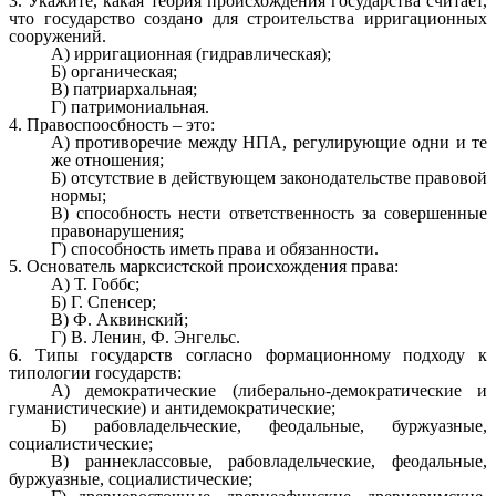
3. Укажите, какая теория происхождения государства считает,
что государство создано для строительства ирригационных
сооружений.
А) ирригационная (гидравлическая);
Б) органическая;
В) патриархальная;
Г) патримониальная.
4. Правоспоосбность – это:
А) противоречие между НПА, регулирующие одни и те
же отношения;
Б) отсутствие в действующем законодательстве правовой
нормы;
В) способность нести ответственность за совершенные
правонарушения;
Г) способность иметь права и обязанности.
5. Основатель марксистской происхождения права:
А) Т. Гоббс;
Б) Г. Спенсер;
В) Ф. Аквинский;
Г) В. Ленин, Ф. Энгельс.
6. Типы государств согласно формационному подходу к
типологии государств:
А) демократические (либерально-демократические и
гуманистические) и антидемократические;
Б) рабовладельческие, феодальные, буржуазные,
социалистические;
В) раннеклассовые, рабовладельческие, феодальные,
буржуазные, социалистические;