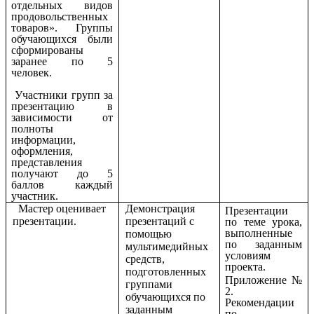
отдельных видов
продовольственных
товаров». Группы
обучающихся были
сформированы
заранее по 5
человек.
Участники групп за
презентацию в
зависимости от
полноты
информации,
оформления,
представления
получают до 5
баллов каждый
участник.
Мастер оценивает
Демонстрация
Презентации
презентации.
презентаций с
по теме урока,
выполненные
помощью
по заданным
мультимедийных
условиям
средств,
проекта.
подготовленных
Приложение №
группами
2.
обучающихся по
Рекомендации
заданным
по