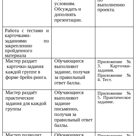
условиям.
выполнению
Обсуждать и
проекта.
дополнять
презентации.
Работа с тестами и
карточками-
заданиями
по
закреплению
пройденного
материала
Мастер раздает
Обучающиеся
Приложение №
3. Карточки-
карточки-задания
выполняют
задания.
каждой группе в
задание, получая
Приложение №
форме брейн-ринга.
за правильный
4. Тест.
ответ баллы.
Мастер раздаёт
Обучающиеся
Приложение №
5. Практическое
практические
выполняют
задание.
задания для каждой
задание
группы
письменно,
получая за
правильный ответ
баллы.
Мастер подводит
Обучающиеся
Приложение №