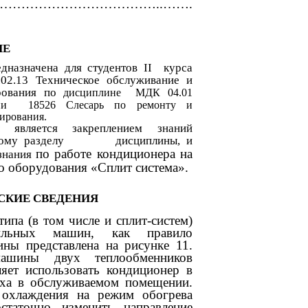
ОК………………………………..…….
ИЕ
едназначена для студентов II курса
02.13 Техническое обслуживание и
ирования по
дисциплине МДК 04.01
ссии 18526 Слесарь по ремонту и
ирования.
ы является закреплением знаний
 данному разделу дисциплины, и
по работе кондиционера на
 знания
о оборудования «Сплит система».
СКИЕ СВЕДЕНИЯ
ипа (в том числе и сплит-систем)
дильных машин, как правило
ны представлена на рисунке 11.
ашины двух теплообменников
ляет использовать кондиционер в
уха в обслуживаемом помещении.
 охлаждения на режим обогрева
статочно изменить направление