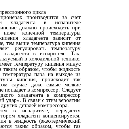
прессионного цикла
ционерах производится за счет
и хладагента в испарителе
 кипение должно происходить при
ь ниже конечной температуры
кипения хладагента зависит от
ие, тем выше температура кипения
яет регулировать температуру
 хладагента в испарителе. Так,
льзуемый в холодильной технике,
имеет температуру кипения минус
я таким образом, чтобы жидкость
 температура пара на выходе из
атуры кипения, происходит так
этом случае даже самые мелкие
е попадает в компрессор. Следует
дкого хладагента в компрессор
й удар». В связи с этим вероятны
 других деталей компрессора.
том в испарителе, передается
тором хладагент конденсируется,
ния в жидкость (экзотермический
аются таким образом, чтобы газ