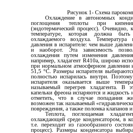
Рисунок 1- Схема пароком
Охлаждение в автономных конди
поглощения теплоты при кипени
(эндотермический процесс). Очевидно,
температуре, которая должна быт
охлаждаемого воздуха. Температура 
давления в испарителе: чем выше давлен
и наоборот. Эта зависимость позвол
охлаждения путем изменения давления
например, хладагент R410a, широко испо
при нормальном атмосферном давлении 
51,5 °С. Размеры испарителя выбираютс
полностью испарилась внутри. Поэтому
испарителя оказывается выше темпер
называемый перегрев хладагента. В 
капельки фреона испаряются и жидкость н
отметить, что в случае попадания жи
возможен так называемый «гидравлически
повреждения, а также поломка клапанов и
Теплота, поглощаемая хладаген
охлаждающей среде конденсатором, в ко
т.е. переходит из газообразного состоя
процесс). Размеры конденсатора выбир