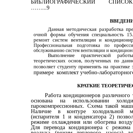
БИБЛИОГРАФИЧЕСКИЙ СПИС
……...9
ВВЕДЕН
Данная методическая разработка пр
очной формы обучения специальность 15.
ремонт систем вентиляции и кондицион
Профессиональная подготовка по профе
обслуживанию систем вентиляции и кондицион
Выполнение практической работ
теоретических основ, полученных по
позволяет студенту применять на практике
примере комплект учебно-лабораторног
КРАТКИЕ ТЕОРЕТИЧЕ
Работа кондиционеров различного т
основана на использовании холо
парокомпрессионных. Схема такой маши
Наличие в контуре холодильной м
(испарителя 1 и конденсатора 2) позво
режиме охлаждения или обогрева возд
Для перевода кондиционера с режима
воздуха (режим теплового насоса) до