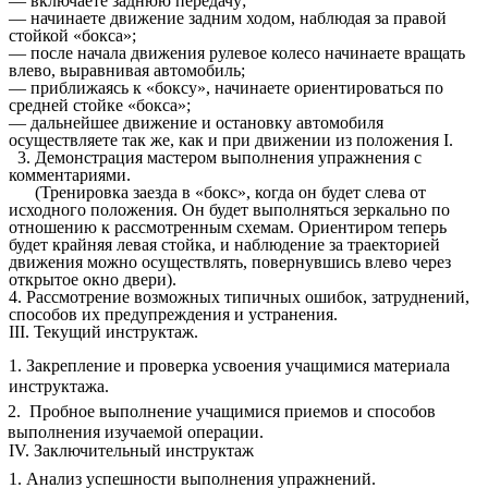
— включаете заднюю передачу;
— начинаете движение задним ходом, наблюдая за правой
стойкой «бокса»;
— после начала движения рулевое колесо начинаете вращать
влево, выравнивая автомобиль;
— приближаясь к «боксу», начинаете ориентироваться по
средней стойке «бокса»;
— дальнейшее движение и остановку автомобиля
осуществляете так же, как и при движении из положения I.
3. Демонстрация мастером выполнения упражнения с
комментариями.
(Тренировка заезда в «бокс», когда он будет слева от
исходного положения. Он будет выполняться зеркально по
отношению к рассмотренным схемам. Ориентиром теперь
будет крайняя левая стойка, и наблюдение за траекторией
движения можно осуществлять, повернувшись влево через
открытое окно двери).
4. Рассмотрение возможных типичных ошибок, затруднений,
способов их предупреждения и устранения.
III. Текущий инструктаж.
1.
Закрепление и проверка усвоения учащимися материала
инструктажа.
2. Пробное выполнение учащимися приемов и способов
выполнения изучаемой операции.
IV. Заключительный инструктаж
1. Анализ успешности выполнения упражнений.