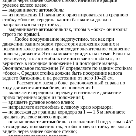
видеть через заднее боковое стекло, начинаете вращать
рулевое колесо влево;
— выравниваете автомобиль;
— из положения III начинаете ориентироваться на среднюю
стойку «бокса»; середина капота багажника должна
направляться на эту стойку;
— выравниваете автомобиль так, чтобы в «бокс» он входил
строго по прямой.
Любое подруливание недопустимо, так как при
движении задним ходом траектория движения задних и
передних колес разная и происходит значительное уширение
полосы движения. Это вы можете увидеть на схеме. Если вы
чувствуете, что автомобиль не вписывается в «бокс», то
вернитесь в исходное положение I и повторите маневр.
Окончательное положение IV определяете по задним стойкам
«бокса». Средняя стойка должна быть посередине капота
заднего багажника и на расстоянии от него 10–20 см.
Рассмотрим заезд в бокс, расположенный справа по
ходу движения автомобиля, из положения I:
— включаете переднюю передачу и начинаете движение
прямо передним ходом из положения I;
— вращаете рулевое колесо влево;
— направляете автомобиль к левому краю коридора;
— не доезжая до границы коридора за 1 — 1,5 м начинаете
вращать рулевое колесо вправо;
— останавливаете автомобиль в положении II под углом в 45°
к исходному положению так, чтобы правую стойку вы могли
видеть через заднее боковое стекло;