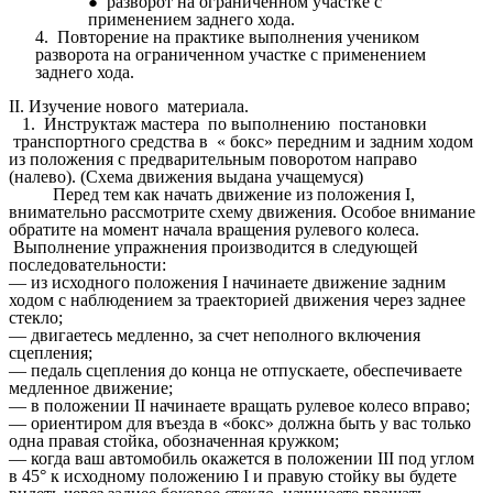
разворот на ограниченном участке с
применением заднего хода.
4. Повторение на практике выполнения учеником
разворота на ограниченном участке с применением
заднего хода.
II. Изучение нового материала.
1. Инструктаж мастера по выполнению постановки
транспортного средства в « бокс» передним и задним ходом
из положения с предварительным поворотом направо
(налево). (Схема движения выдана учащемуся)
Перед тем как начать движение из положения I,
внимательно рассмотрите схему движения. Особое внимание
обратите на момент начала вращения рулевого колеса.
Выполнение упражнения производится в следующей
последовательности:
— из исходного положения I начинаете движение задним
ходом с наблюдением за траекторией движения через заднее
стекло;
— двигаетесь медленно, за счет неполного включения
сцепления;
— педаль сцепления до конца не отпускаете, обеспечиваете
медленное движение;
— в положении II начинаете вращать рулевое колесо вправо;
— ориентиром для въезда в «бокс» должна быть у вас только
одна правая стойка, обозначенная кружком;
— когда ваш автомобиль окажется в положении III под углом
в 45° к исходному положению I и правую стойку вы будете