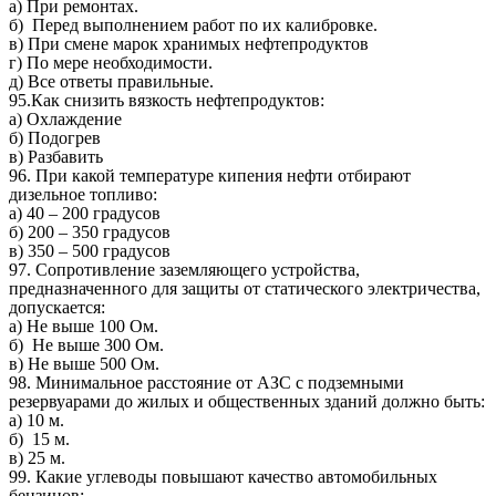
а) При ремонтах.
б) Перед выполнением работ по их калибровке.
в) При смене марок хранимых нефтепродуктов
г) По мере необходимости.
д) Все ответы правильные.
95.Как снизить вязкость нефтепродуктов:
а) Охлаждение
б) Подогрев
в) Разбавить
96. При какой температуре кипения нефти отбирают
дизельное топливо:
а) 40 – 200 градусов
б) 200 – 350 градусов
в) 350 – 500 градусов
97. Сопротивление заземляющего устройства,
предназначенного для защиты от статического электричества,
допускается:
а) Не выше 100 Ом.
б) Не выше 300 Ом.
в) Не выше 500 Ом.
98. Минимальное расстояние от АЗС с подземными
резервуарами до жилых и общественных зданий должно быть:
а) 10 м.
б) 15 м.
в) 25 м.
99. Какие углеводы повышают качество автомобильных
бензинов: