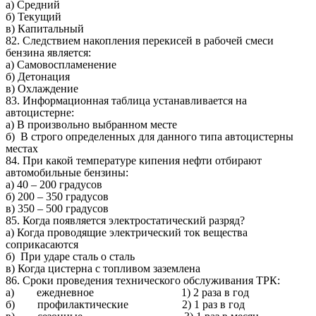
а) Средний
б) Текущий
в) Капитальный
82. Следствием накопления перекисей в рабочей смеси
бензина является:
а) Самовоспламенение
б) Детонация
в) Охлаждение
83. Информационная таблица устанавливается на
автоцистерне:
а) В произвольно выбранном месте
б) В строго определенных для данного типа автоцистерны
местах
84. При какой температуре кипения нефти отбирают
автомобильные бензины:
а) 40 – 200 градусов
б) 200 – 350 градусов
в) 350 – 500 градусов
85. Когда появляется электростатический разряд?
а) Когда проводящие электрический ток вещества
соприкасаются
б) При ударе сталь о сталь
в) Когда цистерна с топливом заземлена
86. Сроки проведения технического обслуживания ТРК:
а) ежедневное 1) 2 раза в год
б) профилактические 2) 1 раз в год