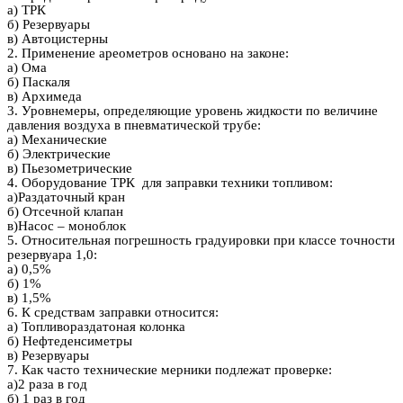
а) ТРК
б) Резервуары
в) Автоцистерны
2. Применение ареометров основано на законе:
а) Ома
б) Паскаля
в) Архимеда
3. Уровнемеры, определяющие уровень жидкости по величине
давления воздуха в пневматической трубе:
а) Механические
б) Электрические
в) Пьезометрические
4. Оборудование ТРК для заправки техники топливом:
а)Раздаточный кран
б) Отсечной клапан
в)Насос – моноблок
5. Относительная погрешность градуировки при классе точности
резервуара 1,0:
а) 0,5%
б) 1%
в) 1,5%
6. К средствам заправки относится:
а) Топливораздатоная колонка
б) Нефтеденсиметры
в) Резервуары
7. Как часто технические мерники подлежат проверке:
а)2 раза в год
б) 1 раз в год