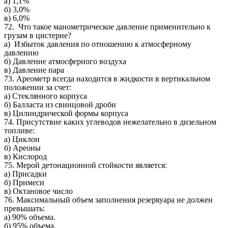
а) 1,1%
б) 3,0%
в) 6,0%
72. Что такое манометрическое давление применительно к
грузам в цистерне?
а) Избыток давления по отношению к атмосферному
давлению
б) Давление атмосферного воздуха
в) Давление пара
73. Ареометр всегда находится в жидкости в вертикальном
положении за счет:
а) Стеклянного корпуса
б) Балласта из свинцовой дроби
в) Цилиндрической формы корпуса
74. Присутствие каких углеводов нежелательно в дизельном
топливе:
а) Циклон
б) Ареоны
в) Кислород
75. Мерой детонационной стойкости является:
а) Присадки
б) Примеси
в) Октановое число
76. Максимальный объем заполнения резервуара не должен
превышать:
а) 90% объема.
б) 95% объема.