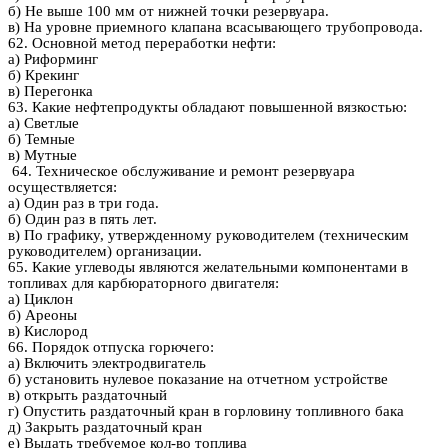
б) Не выше 100 мм от нижней точки резервуара.
в) На уровне приемного клапана всасывающего трубопровода.
62. Основной метод переработки нефти:
а) Риформинг
б) Крекинг
в) Перегонка
63. Какие нефтепродукты обладают повышенной вязкостью:
а) Светлые
б) Темные
в) Мутные
64. Техническое обслуживание и ремонт резервуара
осуществляется:
а) Один раз в три года.
б) Один раз в пять лет.
в) По графику, утвержденному руководителем (техническим
руководителем) организации.
65. Какие углеводы являются желательными компонентами в
топливах для карбюраторного двигателя:
а) Циклон
б) Ареоны
в) Кислород
66. Порядок отпуска горючего:
а) Включить электродвигатель
б) установить нулевое показание на отчетном устройстве
в) открыть раздаточный
г) Опустить раздаточный кран в горловину топливного бака
д) Закрыть раздаточный кран
е) Выдать требуемое кол-во топлива