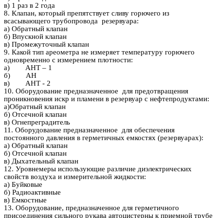
в) 1 раз в 2 года
8. Клапан, который препятствует сливу горючего из
всасывающего трубопровода резервуара:
а) Обратный клапан
б) Впускной клапан
в) Промежуточный клапан
9. Какой тип ареометра не измеряет температуру горючего
одновременно с измерением плотности:
а) АНТ – 1
б) АН
в) АНТ - 2
10. Оборудование предназначенное для предотвращения
проникновения искр и пламени в резервуар с нефтепродуктами:
а)Обратный клапан
б) Отсечной клапан
в) Огнепреградитель
11. Оборудование предназначенное для обеспечения
постоянного давления в герметичных емкостях (резервуарах):
а) Обратный клапан
б) Отсечной клапан
в) Дыхательный клапан
12. Уровнемеры использующие различие диэлектрических
свойств воздуха и измерительной жидкости:
а) Буйковые
б) Радиоактивные
в) Емкостные
13. Оборудование, предназначенное для герметичного
присоединения сильного рукава автоцистерны к приемной трубе