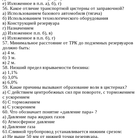
е) Изложенное в п.п. а), б), г)
56. Какое отличие транспортной цистерны от заправочной?
а) Использованием базового автомобиля (тягача)
б) Использованием технологического оборудования
в) Конструкцией резервуара
г) Назначением
д) Изложенное п.п. б), в)
е) Изложенное в п.п. б), г)
57. Минимальное расстояние от ТРК до подземных резервуаров
должно быть:
а) 4 м.
б) 3 м.
в) 2 м.
58. Низший предел взрываемости бензина:
а) 1,1%
б) 3,0%
в) 6,0%
59. Какие причины вызывают образование волн в цистернах?
а) С действием центробежных сил при повороте, с торможением
с ускорением
б) С торможением
в) С ускорением
60. Что обозначает понятие «давление пара» ?
а) Давление пара жидких газов
б) Атмосферное давление
в) Давление газа
61.Сливной трубопровод устанавливается нижним срезом:
а) Не выше 50 мм от нижней точки резервуара.