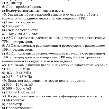
а) Ареометр
б) Лот – пробоотборник
в) Водочувствительные ленты и пасты
46. Указатель объема разовой выдачи и суммарного объема
горючего прошедшего через счетчик жидкости ТРК:
а) Счетчик жидкости
б) Индикатор
в) Счетное устройство
47. Блочная АЗС -это:
а) АЗС с надземным расположением резервуаров с разнесением
ТРК и резервуаров.
б) АЗС с подземным расположением резервуаров с разнесением
ТРК и резервуаров.
в) АЗС с подземным расположением резервуаров с разнесением
ТРК и резервуаров и размещением ТРК над блоком хранения
выполненным как единое заводское изделие.
48. При каком давлении насос ТРК частично работает на «себя»?
а) 0,25 – 0,3 МПа
б) 0,3 – 0,41 МПа
в) 0,15 – 0,18 МПа
49. Диапазон измерения плотности нефтепродуктов:
а) 650 – 1070 кг/м3
б) 500 – 650 кг/м3
в) 1000 – 1500 кг/м3
50. К средствам контроля качества нефтепродуктов относится:
а) Метрошток
б) Ареометр
в) Пробоотборники