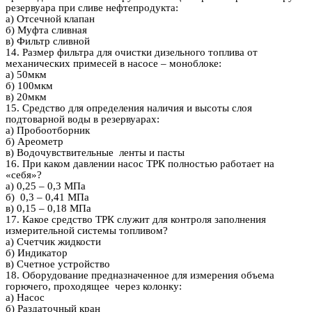
резервуара при сливе нефтепродукта:
а) Отсечной клапан
б) Муфта сливная
в) Фильтр сливной
14. Размер фильтра для очистки дизельного топлива от
механических примесей в насосе – моноблоке:
а) 50мкм
б) 100мкм
в) 20мкм
15. Средство для определения наличия и высоты слоя
подтоварной воды в резервуарах:
а) Пробоотборник
б) Ареометр
в) Водочувствительные ленты и пасты
16. При каком давлении насос ТРК полностью работает на
«себя»?
а) 0,25 – 0,3 МПа
б) 0,3 – 0,41 МПа
в) 0,15 – 0,18 МПа
17. Какое средство ТРК служит для контроля заполнения
измерительной системы топливом?
а) Счетчик жидкости
б) Индикатор
в) Счетное устройство
18. Оборудование предназначенное для измерения объема
горючего, проходящее через колонку:
а) Насос
б) Раздаточный кран