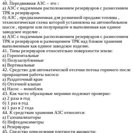
40. Передвижная АЗС – это :
а) АЗС с надземным расположением резервуаров с разнесением
ТРК и резервуаров.
б) АЗС , предназначенная для розничной продажи топлива ,
технологическая схема которой установлена на автомобильном
шасси , прицепе или полуприцепе и выполненная как единое
заводское изделие .
в) АЗС с подземным расположением резервуаров с разнесением
ТРК и резервуаров и размещением ТРК над блоком хранения
выполненным как единое заводское изделие.
41. Типы резервуаров относительно поверхности земли:
а) Горизонтальные
б) Полузаглубленные
в) Вертикальные
42. Средство для автоматической отсечки потока горючего после
прекращения работы насоса:
а) Раздаточный кран
б) Отсечной клапан
в) Насос – моноблок
43. Как часто образцовые мерники подлежат проверке:
а) 2 раза в год
б) 1 раз в год
в) 1 раз в 2 года
44. К средствам хранения АЗС относится:
а) Газоанализаторы
б) Нефтеденсиметры
в) Резервуары
45. Средство определения плотности жидкости: