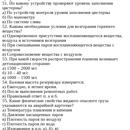
51. По какому устройству проверяют уровень заполнения
цистерны?
а) По устройству контроля уровня заполнения цистерны
б) По манометру
в) По системе слива
52. Каковы необходимые условия для возгорания горючего
вещества?
а) Одновременное присутствие воспламеняющегося вещества,
воздуха и источников возгорания
б) При смешивании паров воспламеняющегося вещества с
воздухом
в) Соприкосновение вещества с воздухом
53. При какой скорости распространения пламени возникает
детонационное сгорание:
а) 1500 – 2000 м/c
б) 10 – 40 м/с
в) 1000 – 1500 м/с
54. Базовая высота резервуара измеряется:
а) Ежегодно, в летнее время.
б) После выполнения ремонтных работ.
в) Правильный ответ п. а и б.
55. Какие физические свойства жидкого опасного груза
указываются на аварийной карточке?
а) Температура плавления и кипения
б) Давление насыщенных паров
в) Плотность паров по воздуху
г) Плотность паров по воде
д) Изложенное в п.п. а), б), в)