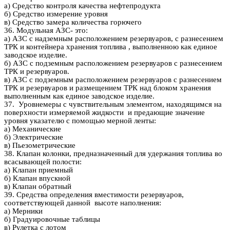
а) Средство контроля качества нефтепродукта
б) Средство измерение уровня
в) Средство замера количества горючего
36. Модульная АЗС- это:
а) АЗС с надземным расположением резервуаров, с разнесением
ТРК и контейнера хранения топлива , выполненною как единое
заводское изделие.
б) АЗС с подземным расположением резервуаров с разнесением
ТРК и резервуаров.
в) АЗС с подземным расположением резервуаров с разнесением
ТРК и резервуаров и размещением ТРК над блоком хранения
выполненным как единое заводское изделие.
37. Уровнемеры с чувствительным элементом, находящимся на
поверхности измеряемой жидкости и предающие значение
уровня указателю с помощью мерной ленты:
а) Механические
б) Электрические
в) Пьезометрические
38. Клапан колонки, предназначенный для удержания топлива во
всасывающей полости:
а) Клапан приемный
б) Клапан впускной
в) Клапан обратный
39. Средства определения вместимости резервуаров,
соответствующей данной высоте наполнения:
а) Мерники
б) Градуировочные таблицы
в) Рулетка с лотом