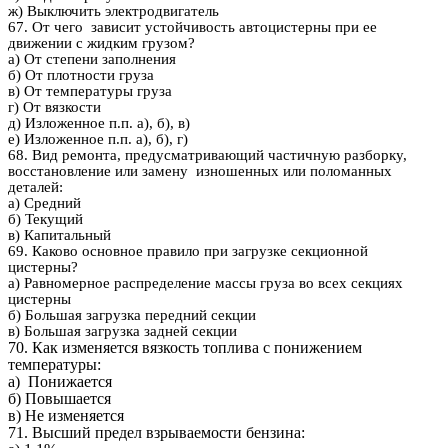
ж) Выключить электродвигатель
67. От чего зависит устойчивость автоцистерны при ее
движении с жидким грузом?
а) От степени заполнения
б) От плотности груза
в) От температуры груза
г) От вязкости
д) Изложенное п.п. а), б), в)
е) Изложенное п.п. а), б), г)
68. Вид ремонта, предусматривающий частичную разборку,
восстановление или замену изношенных или поломанных
деталей:
а) Средний
б) Текущий
в) Капитальный
69. Каково основное правило при загрузке секционной
цистерны?
а) Равномерное распределение массы груза во всех секциях
цистерны
б) Большая загрузка передний секции
в) Большая загрузка задней секции
70. Как изменяется вязкость топлива с понижением
температуры:
а) Понижается
б) Повышается
в) Не изменяется
71. Высший предел взрываемости бензина: