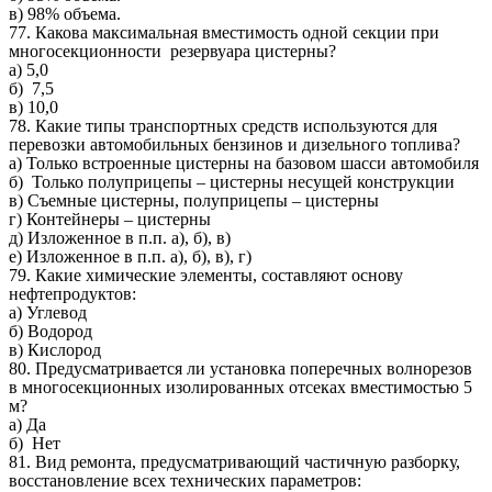
в) 98% объема.
77. Какова максимальная вместимость одной секции при
многосекционности резервуара цистерны?
а) 5,0
б) 7,5
в) 10,0
78. Какие типы транспортных средств используются для
перевозки автомобильных бензинов и дизельного топлива?
а) Только встроенные цистерны на базовом шасси автомобиля
б) Только полуприцепы – цистерны несущей конструкции
в) Съемные цистерны, полуприцепы – цистерны
г) Контейнеры – цистерны
д) Изложенное в п.п. а), б), в)
е) Изложенное в п.п. а), б), в), г)
79. Какие химические элементы, составляют основу
нефтепродуктов:
а) Углевод
б) Водород
в) Кислород
80. Предусматривается ли установка поперечных волнорезов
в многосекционных изолированных отсеках вместимостью 5
м?
а) Да
б) Нет
81. Вид ремонта, предусматривающий частичную разборку,
восстановление всех технических параметров: