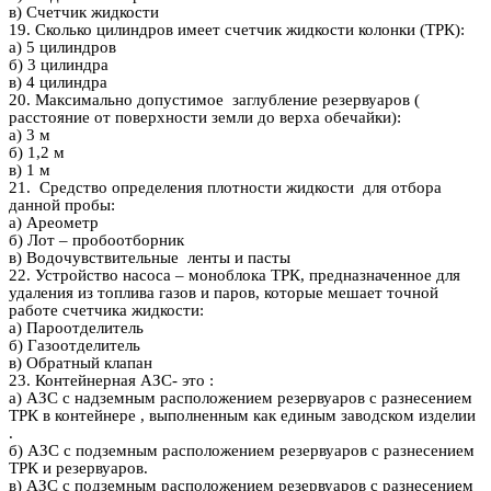
в) Счетчик жидкости
19. Сколько цилиндров имеет счетчик жидкости колонки (ТРК):
а) 5 цилиндров
б) 3 цилиндра
в) 4 цилиндра
20. Максимально допустимое заглубление резервуаров (
расстояние от поверхности земли до верха обечайки):
а) 3 м
б) 1,2 м
в) 1 м
21. Средство определения плотности жидкости для отбора
данной пробы:
а) Ареометр
б) Лот – пробоотборник
в) Водочувствительные ленты и пасты
22. Устройство насоса – моноблока ТРК, предназначенное для
удаления из топлива газов и паров, которые мешает точной
работе счетчика жидкости:
а) Пароотделитель
б) Газоотделитель
в) Обратный клапан
23. Контейнерная АЗС- это :
а) АЗС с надземным расположением резервуаров с разнесением
ТРК в контейнере , выполненным как единым заводском изделии
.
б) АЗС с подземным расположением резервуаров с разнесением
ТРК и резервуаров.
в) АЗС с подземным расположением резервуаров с разнесением