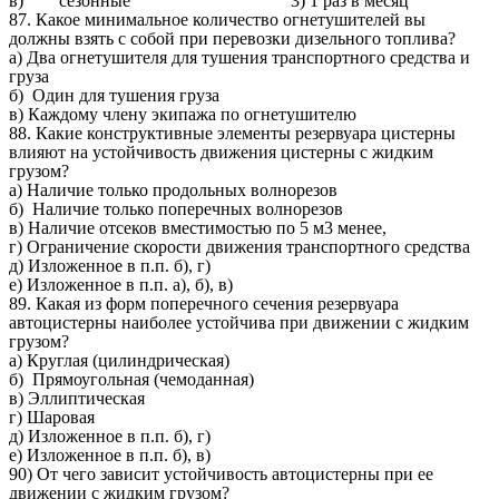
в) сезонные 3) 1 раз в месяц
87. Какое минимальное количество огнетушителей вы
должны взять с собой при перевозки дизельного топлива?
а) Два огнетушителя для тушения транспортного средства и
груза
б) Один для тушения груза
в) Каждому члену экипажа по огнетушителю
88. Какие конструктивные элементы резервуара цистерны
влияют на устойчивость движения цистерны с жидким
грузом?
а) Наличие только продольных волнорезов
б) Наличие только поперечных волнорезов
в) Наличие отсеков вместимостью по 5 м3 менее,
г) Ограничение скорости движения транспортного средства
д) Изложенное в п.п. б), г)
е) Изложенное в п.п. а), б), в)
89. Какая из форм поперечного сечения резервуара
автоцистерны наиболее устойчива при движении с жидким
грузом?
а) Круглая (цилиндрическая)
б) Прямоугольная (чемоданная)
в) Эллиптическая
г) Шаровая
д) Изложенное в п.п. б), г)
е) Изложенное в п.п. б), в)
90) От чего зависит устойчивость автоцистерны при ее
движении с жидким грузом?