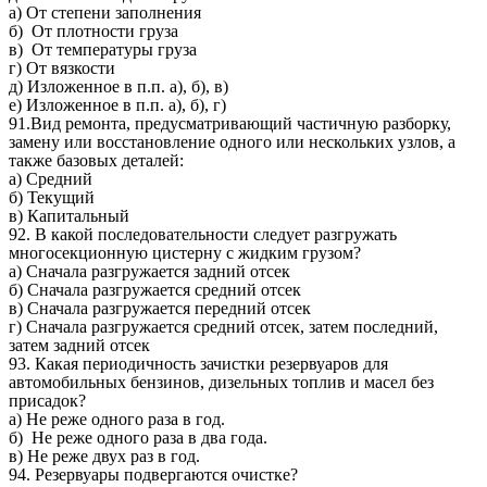
а) От степени заполнения
б) От плотности груза
в) От температуры груза
г) От вязкости
д) Изложенное в п.п. а), б), в)
е) Изложенное в п.п. а), б), г)
91.Вид ремонта, предусматривающий частичную разборку,
замену или восстановление одного или нескольких узлов, а
также базовых деталей:
а) Средний
б) Текущий
в) Капитальный
92. В какой последовательности следует разгружать
многосекционную цистерну с жидким грузом?
а) Сначала разгружается задний отсек
б) Сначала разгружается средний отсек
в) Сначала разгружается передний отсек
г) Сначала разгружается средний отсек, затем последний,
затем задний отсек
93. Какая периодичность зачистки резервуаров для
автомобильных бензинов, дизельных топлив и масел без
присадок?
а) Не реже одного раза в год.
б) Не реже одного раза в два года.
в) Не реже двух раз в год.
94. Резервуары подвергаются очистке?