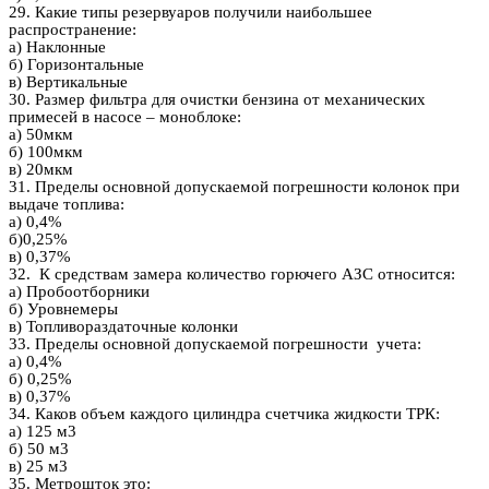
29. Какие типы резервуаров получили наибольшее
распространение:
а) Наклонные
б) Горизонтальные
в) Вертикальные
30. Размер фильтра для очистки бензина от механических
примесей в насосе – моноблоке:
а) 50мкм
б) 100мкм
в) 20мкм
31. Пределы основной допускаемой погрешности колонок при
выдаче топлива:
а) 0,4%
б)0,25%
в) 0,37%
32. К средствам замера количество горючего АЗС относится:
а) Пробоотборники
б) Уровнемеры
в) Топливораздаточные колонки
33. Пределы основной допускаемой погрешности учета:
а) 0,4%
б) 0,25%
в) 0,37%
34. Каков объем каждого цилиндра счетчика жидкости ТРК:
а) 125 м3
б) 50 м3
в) 25 м3
35. Метрошток это: