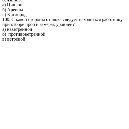
а) Циклон
б) Ареоны
в) Кислород
100. С какой стороны от люка следует находиться работнику
при отборе проб и замерах уровней?
а)
наветренной
б)
противоветренной
в)
ветреной