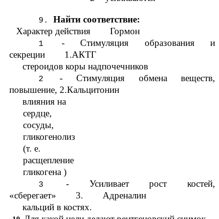
Найти соответствие:
Характер действия Гормон
- Стимуляция образования и
секреции 1.АКТГ
стероидов коры надпочечников
- Стимуляция обмена веществ,
повышение, 2.Кальцитонин
влияния на
сердце,
сосуды,
гликогенолиз
(т. е.
расщепление
гликогена )
- Усиливает рост костей,
«сберегает» 3. Адреналин
кальций в костях.
Для какой цели делают рентгеновский снимок