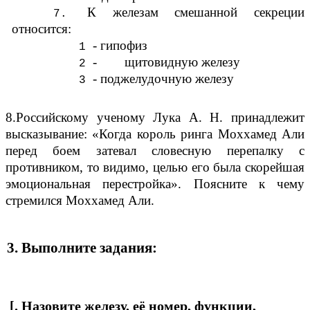
К железам смешанной секреции
относится:
- гипофиз
- щитовидную железу
- поджелудочную железу
8.Российскому ученому Лука А. Н. принадлежит
высказывание: «Когда король ринга Моххамед Али
перед боем затевал словесную перепалку с
противником, то видимо, целью его была скорейшая
эмоциональная перестройка». Поясните к чему
стремился Моххамед Али.
3
.
Выполните задания:
[. Назовите железу, её номер, функции,