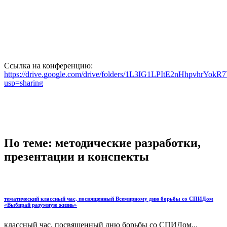
Ссылка на конференцию:
https://drive.google.com/drive/folders/1L3IG1LPItE2nHhpvhrY
usp=sharing
По теме: методические разработки,
презентации и конспекты
тематический классный час, посвященный Всемирному дню борьбы со СПИДом
«Выбирай разумную жизнь»
классный час, посвященный дню борьбы со СПИДом...