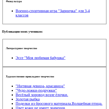
Физкультура
Военно-спортивная игра "Зарничка" для 3-4
классов
Публикации моих учеников:
Литературное творчество
Эссе "Моя любимая бабушка"
Художественно-прикладное творчество
"Нитяная девица- красавица"
"Чудо-ложки-подружки"
Весёлый хоровод возле ёлочки.
Золотая рыбка
Поделки из бросового материала.Волшебная птица.
Цвет кожи не имеет значения.