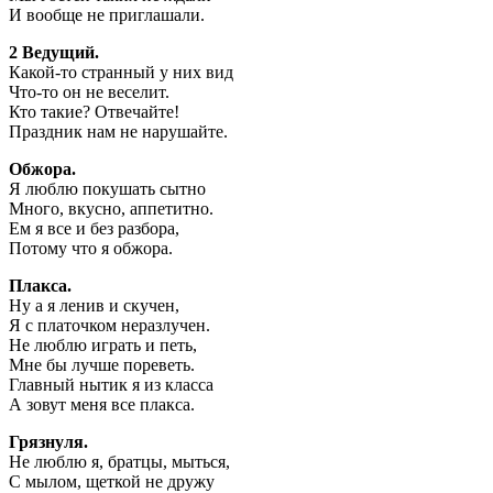
И вообще не приглашали.
2 Ведущий.
Какой-то странный у них вид
Что-то он не веселит.
Кто такие? Отвечайте!
Праздник нам не нарушайте.
Обжора.
Я люблю покушать сытно
Много, вкусно, аппетитно.
Ем я все и без разбора,
Потому что я обжора.
Плакса.
Ну а я ленив и скучен,
Я с платочком неразлучен.
Не люблю играть и петь,
Мне бы лучше пореветь.
Главный нытик я из класса
А зовут меня все плакса.
Грязнуля.
Не люблю я, братцы, мыться,
С мылом, щеткой не дружу