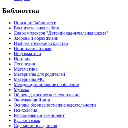
Библиотека
Поиск по библиотеке
Воспитательная работа
Для комплексов "Детский сад-начальная школа"
Здоровый образ жизни
Изобразительное искусство
Иностранный язык
Информатика
История
Логопедия
Математика
Материалы для родителей
Материалы МО
Междисциплинарное обобщение
Музыка
Общепедагогические технологии
Окружающий мир
Основы безопасности жизнедеятельности
Психология
Региональный компонент
Русский язык
Сценарии праздников