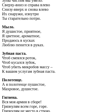
Зубы чистим мы умело:
Сверху-вниз и справа влево
Снизу-вверх и снова влево
Их снаружи, изнутри
Ты старательно потри.
Мыло.
Я душистое, приятное,
Я цветное, ароматное,
Продаюсь в кусках
Люблю пенится в руках.
Зубная паста.
Чтоб смеялся роток,
Чтоб кусался зубок,
Чтоб убить микробов массу –
К вашим услугам зубная паста.
Полотенце.
А я полотенце пушистое,
Махровое, душистое.
Гигиена.
Вся моя армия в сборе!
Грязнулям всем горе, горе.
Грязнулям не место в строю,