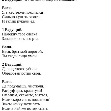
Вася.
Я в кастрюле покопался –
Сильно кушать захотел
И гуляш руками ел.
1 Ведущий.
Намекну тебе слегка
Запашок есть изо рта.
Ваня.
Вася, брат мой дорогой,
Ты сходи лицо умой.
2 Ведущий.
Да и щеткою зубной
Обработай ротик свой.
Вася.
Да подумаешь, чистюли,
Расфуфыры, красатули!
Ну зачем, скажите, мыться,
Если скоро спать ложиться?
Зачем койку застилать,
Если в ней же потом спать,