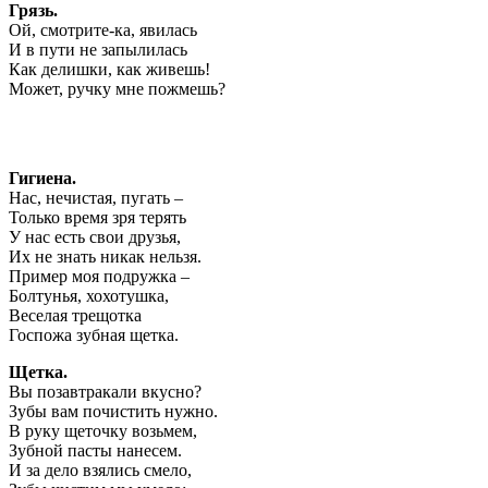
Грязь.
Ой, смотрите-ка, явилась
И в пути не запылилась
Как делишки, как живешь!
Может, ручку мне пожмешь?
Гигиена.
Нас, нечистая, пугать –
Только время зря терять
У нас есть свои друзья,
Их не знать никак нельзя.
Пример моя подружка –
Болтунья, хохотушка,
Веселая трещотка
Госпожа зубная щетка.
Щетка.
Вы позавтракали вкусно?
Зубы вам почистить нужно.
В руку щеточку возьмем,
Зубной пасты нанесем.
И за дело взялись смело,