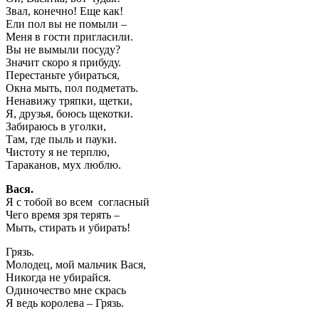
Звал, конечно! Еще как!
Ели пол вы не помыли –
Меня в гости пригласили.
Вы не вымыли посуду?
Значит скоро я прибуду.
Перестаньте убираться,
Окна мыть, пол подметать.
Ненавижу тряпки, щетки,
Я, друзья, боюсь щекотки.
Забираюсь в уголки,
Там, где пыль и пауки.
Чистоту я не терплю,
Тараканов, мух люблю.
Вася.
Я с тобой во всем согласный
Чего время зря терять –
Мыть, стирать и убирать!
Грязь.
Молодец, мой мальчик Вася,
Никогда не убирайся.
Одиночество мне скрась
Я ведь королева – Грязь.