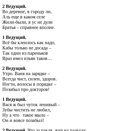
2 Ведущий.
Во деревне, в городу ли,
Аль еще в каком селе
Жили-были, в ус не дули
Братья – справнее вполне.
1 Ведущий.
Всё бы клеилось как надо,
Кабы только не досада –
Так один из пареньков
Враз имел изъян таков…
2 Ведущий.
Утро. Ваня на зарядке –
Всегда чист, силен, здоров.
Ногти, волосы в порядке –
Позабыл про докторов!
1 Ведущий.
Вася ж был чуток ленивый –
Зубы чистить не любил,
Ну а что такое мыло –
Он и вовсе позабыл!
2 Ведущий.
Что за пакля, жир на пальцах…