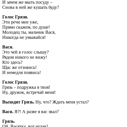
И зачем же мыть посуду –
Снова в ней же кушать буду?
Голос Грязи.
Эти речи мне уже,
Прямо скажем, по душе!
Молодец ты, мальчик Вася,
Никогда не умывайся!
Вася.
Это чей я голос слышу?
Рядом никого не вижу!
Кто здесь?
Щас же отзовись!
И немедля появись!
Голос Грязи.
Грязь – подружка я твоя!
Ну, дружок, встречай меня!
Выходит Грязь.
Ну, что? Ждать меня устал?
Вася.
Я?! А разве я вас звал?
Грязь.
Ой, Васятка, вот чудак!