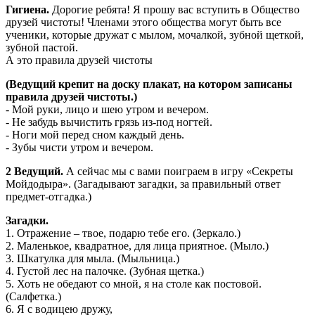
Гигиена.
Дорогие ребята! Я прошу вас вступить в Общество
друзей чистоты! Членами этого общества могут быть все
ученики, которые дружат с мылом, мочалкой, зубной щеткой,
зубной пастой.
А это правила друзей чистоты
(Ведущий крепит на доску плакат, на котором записаны
правила друзей чистоты.)
- Мой руки, лицо и шею утром и вечером.
- Не забудь вычистить грязь из-под ногтей.
- Ноги мой перед сном каждый день.
- Зубы чисти утром и вечером.
2 Ведущий.
А сейчас мы с вами поиграем в игру «Секреты
Мойдодыра». (Загадывают загадки, за правильный ответ
предмет-отгадка.)
Загадки.
1. Отражение – твое, подарю тебе его. (Зеркало.)
2. Маленькое, квадратное, для лица приятное. (Мыло.)
3. Шкатулка для мыла. (Мыльница.)
4. Густой лес на палочке. (Зубная щетка.)
5. Хоть не обедают со мной, я на столе как постовой.
(Салфетка.)
6. Я с водицею дружу,