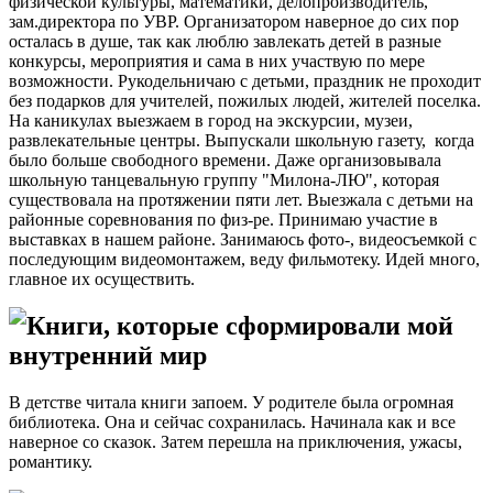
физической культуры, математики, делопроизводитель,
зам.директора по УВР. Организатором наверное до сих пор
осталась в душе, так как люблю завлекать детей в разные
конкурсы, мероприятия и сама в них участвую по мере
возможности. Рукодельничаю с детьми, праздник не проходит
без подарков для учителей, пожилых людей, жителей поселка.
На каникулах выезжаем в город на экскурсии, музеи,
развлекательные центры. Выпускали школьную газету, когда
было больше свободного времени. Даже организовывала
школьную танцевальную группу "Милона-ЛЮ", которая
существовала на протяжении пяти лет. Выезжала с детьми на
районные соревнования по физ-ре. Принимаю участие в
выставках в нашем районе. Занимаюсь фото-, видеосъемкой с
последующим видеомонтажем, веду фильмотеку. Идей много,
главное их осуществить.
Книги, которые сформировали мой
внутренний мир
В детстве читала книги запоем. У родителе была огромная
библиотека. Она и сейчас сохранилась. Начинала как и все
наверное со сказок. Затем перешла на приключения, ужасы,
романтику.