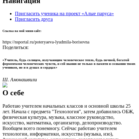
Навигация
Пригласить ученика на проект «Алые паруса»
Пригласить друга
Ссылка на мой мини-сайт:
https://nsportal.ru/poteryaeva-lyudmila-borisovna
Поделиться:
«Учитель, будь солнцем, излучающим человеческое тепло, будь почвой, богатой
ферментами человеческих чувств, и сей знания не только в памяти и сознании твоих
учеников, но и в душах и сердцах»
Ш. Амонашвили
О себе
Работаю учителем начальных классов и основной школы 25
лет. Начала с предмета "Технология", затем добавились ОБЖ,
физическая культура, музыка, классное руководство,
искусство, математика, организатор, делопроизводство.
Вообщем всего понемногу. Сейчас работаю учителем
технологии, информатики, искусства (музыка, изо),