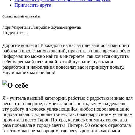
Пригласить друга
Ссылка на мой мини-сайт:
https://nsportal.ru/rasputina-tatyana-sergeevna
Поделиться:
Дорогие коллеги! У каждого из нас за плечами богатый опыт
работы в школе. много знаний, практик. в наше время любую
информацию можно найти в интернете. так хочется ощутить
себя маленькой песчинкой в этой пустыне. пусть мои
разработки и накопления повеселят вас и принесут пользу.
жду и ваших материалов!
О себе
Я - учитель высшей категории. работаю с радостью и знаю для
чего. это, наверное, самое главное - знать, зачем ты делаешь
эту работу. я человек увлекающийся, любое новое начинание
подхватываю с удовольствием. так, благодаря своим ученикам
прочитала всего Гарри Потера, катаюсь с зимних горок, два
раза побывала в городе мечты -Питере, 50 сезонов отработала
в летнем лагере за городом, где регулярно отдыхают мои