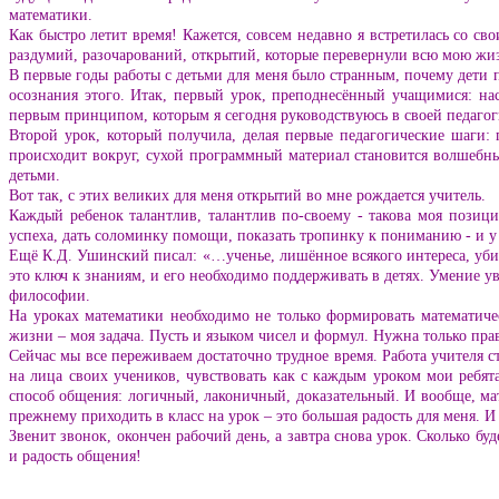
математики.
Как быстро летит время! Кажется, совсем недавно я встретилась со с
раздумий, разочарований, открытий, которые перевернули всю мою жи
В первые годы работы с детьми для меня было странным, почему дети 
осознания этого. Итак, первый урок, преподнесённый учащимися: нас
первым принципом, которым я сегодня руководствуюсь в своей педагог
Второй урок, который получила, делая первые педагогические шаги:
происходит вокруг, сухой программный материал становится волшеб
детьми.
Вот так, с этих великих для меня открытий во мне рождается учитель.
Каждый ребенок талантлив, талантлив по-своему - такова моя позици
успеха, дать соломинку помощи, показать тропинку к пониманию - и у
Ещё К.Д. Ушинский писал: «…ученье, лишённое всякого интереса, убив
это ключ к знаниям, и его необходимо поддерживать в детях. Умение у
философии.
На уроках математики необходимо не только формировать математиче
жизни – моя задача. Пусть и языком чисел и формул. Нужна только пр
Сейчас мы все переживаем достаточно трудное время. Работа учителя с
на лица своих учеников, чувствовать как с каждым уроком мои ребят
способ общения: логичный, лаконичный, доказательный. И вообще, мат
прежнему приходить в класс на урок – это большая радость для меня. И
Звенит звонок, окончен рабочий день, а завтра снова урок. Сколько б
и радость общения!