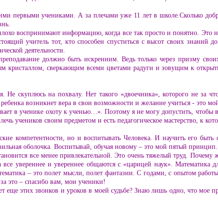
воими первыми учениками. А за плечами уже 11 лет в школе.Сколько доб
знь.
плохо воспринимают информацию, когда все так просто и понятно. Это н
тоящий учитель тот, кто способен спуститься с высот своих знаний д
ической деятельности.
 преподавание должно быть искренним. Ведь только через призму сво
ным кристаллом, сверкающим всеми цветами радуги и зовущим к открыт
я. Не скуплюсь на похвалу. Нет такого «двоечника», которого не за ч
 ребенка возникнет вера в свои возможности и желание учиться - это мо
ает в ученике охоту к ученью…». Поэтому я не могу допустить, чтобы в 
влечь учеников своим предметом и есть педагогическое мастерство, к ко
ские компетентности, но и воспитывать Человека. И научить его быт
авильная оболочка. Воспитывай, обучая новому – это мой пятый принцип.
тановится все менее привлекательной. Это очень тяжелый труд. Почему ж
а все увереннее и увереннее общаются с «царицей наук». Математика 
ематика – это полет мысли, полет фантазии. С годами, с опытом работы
 за это – спасибо вам, мои ученики!
удет еще этих звонков и уроков в моей судьбе? Знаю лишь одно, что мое 