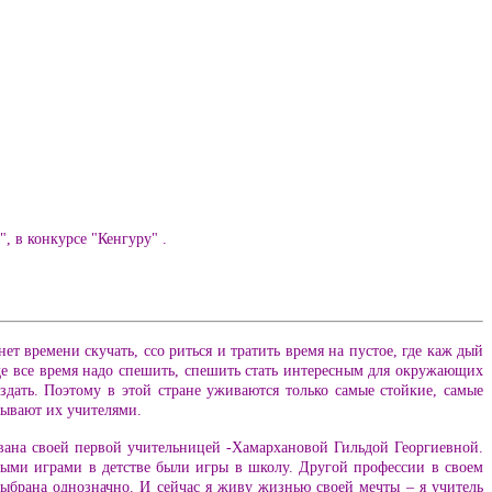
 в конкурсе "Кенгуру" .
ет времени скучать, ссо риться и тратить время на пустое, где каж дый
, где все время надо спешить, спешить стать интересным для окружающих
здать. Поэтому в этой стране уживаются только самые стойкие, самые
зывают их учителями.
вана своей первой учительницей -Хамархановой Гильдой Георгиевной.
мыми играми в детстве были игры в школу. Другой профессии в своем
выбрана однозначно. И сейчас я живу жизнью своей мечты – я учитель