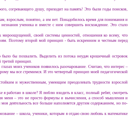
рого, согревающего душу, приходит на память! Это были годы поисков,
ам, взрослым, понятно, а им нет. Понадобилось время для понимания и
о незнания ученика и вместе с ним совершить восхождение. Это стало
их мироощущений, своей системы ценностей, отношения ко всему, что
иям. Поэтому второй мой принцип - быть искренним и честным перед
то было бы похвалить. Выделить из потока неудач крошечный островок
й третий принцип.
глазах моих учеников появилось разочарование. Считаю, что интерес –
торому мы все стремимся. И это четвертый принцип моей педагогической
ь стойким и мужественным, умеющим преодолевать трудности взрослой
е я работаю в школе? Я люблю входить в класс, полный ребят, смотреть
для меня – это не просто формулы и вычисления, а способ мышления и
 моя деятельность все больше наполняется другим содержанием, но по-
призвание – школа, ученики, которым я отдаю свою любовь к математике