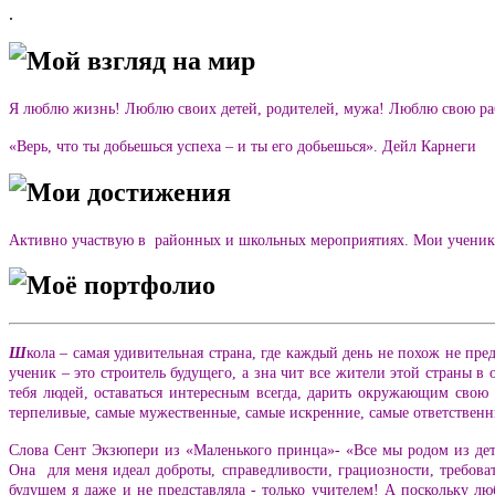
.
Мой взгляд на мир
Я люблю жизнь! Люблю своих детей, родителей, мужа! Люблю свою ра
«Верь, что ты добьешься успеха – и ты его добьешься». Дейл Карнеги
Мои достижения
Активно участвую в районных и школьных мероприятиях. Мои ученики 
Моё портфолио
Ш
кола – самая удивительная страна, где каждый день не похож не пред
ученик – это строитель будущего, а зна чит все жители этой страны в 
тебя людей, оставаться интересным всегда, дарить окружающим свою 
терпеливые, самые мужественные, самые искренние, самые ответственн
Слова Сент Экзюпери из «Маленького принца»- «Все мы родом из дет
Она для меня идеал доброты, справедливости, грациозности, требов
будущем я даже и не представляла - только учителем! А поскольку л