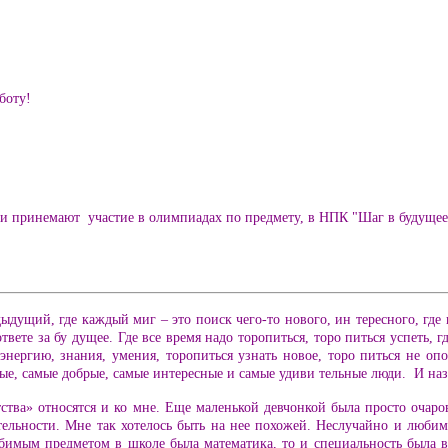
боту!
принемают участие в олимпиадах по предмету, в НПК "Шаг в будущее",
ыдущий, где каждый миг – это поиск чего-то нового, ин тересного, где н
ответе за бу дущее. Где все время надо торопиться, торо питься успеть
энергию, знания, умения, торопиться узнать новое, торо питься не опо
ые, самые добрые, самые интересные и самые удиви тельные люди. И на
ства» относятся и ко мне. Еще маленькой девчонкой была просто очаро
ательности. Мне так хотелось быть на нее похожей. Неслучайно и люби
юбимым предметом в школе была математика, то и специальность была 