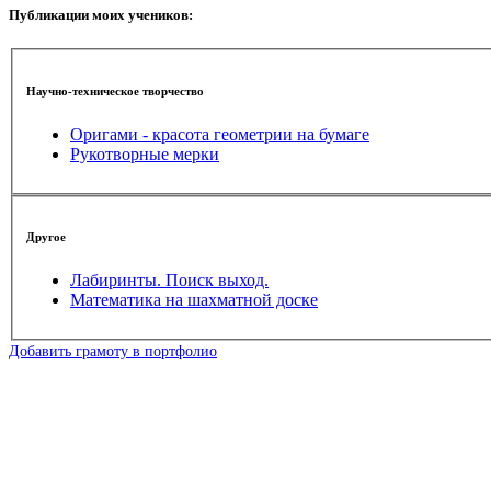
Публикации моих учеников:
Научно-техническое творчество
Оригами - красота геометрии на бумаге
Рукотворные мерки
Другое
Лабиринты. Поиск выход.
Математика на шахматной доске
Добавить грамоту в портфолио