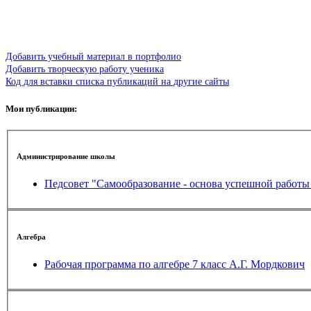
Добавить учебный материал в портфолио
Добавить творческую работу ученика
Код для вставки списка публикаций на другие сайты
Мои публикации:
Администрирование школы
Педсовет "Самообразование - основа успешной работы
Алгебра
Рабочая программа по алгебре 7 класс А.Г. Мордкович