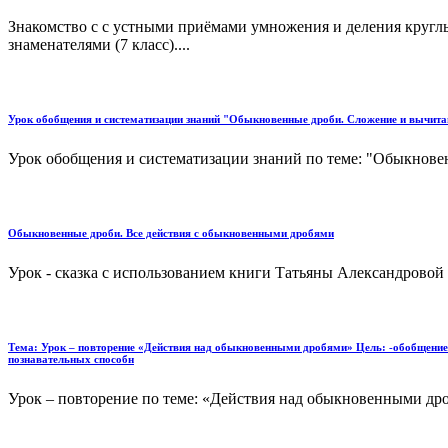
Знакомство с с устными приёмами умножения и деления кругл
знаменателями (7 класс)....
Урок обобщения и систематизации знаний "Обыкновенные дроби. Сложение и вычита
Урок обобщения и систематизации знаний по теме: "Обыкновен
Обыкновенные дроби. Все действия с обыкновенными дробями
Урок - сказка с использованием книги Татьяны Александровой 
Тема: Урок – повторение «Действия над обыкновенными дробями» Цель: -обобщение 
познавательных способн
Урок – повторение по теме: «Действия над обыкновенными дробя