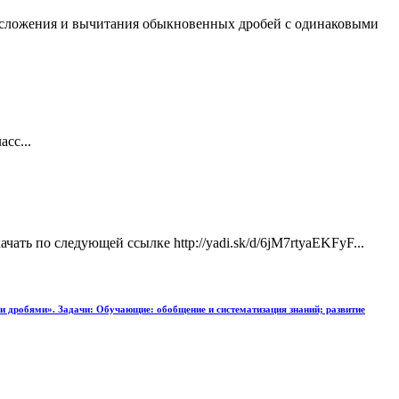
и сложения и вычитания обыкновенных дробей с одинаковыми
сс...
ть по следующей ссылке http://yadi.sk/d/6jM7rtyaEKFyF...
 дробями». Задачи: Обучающие: обобщение и систематизация знаний; развитие