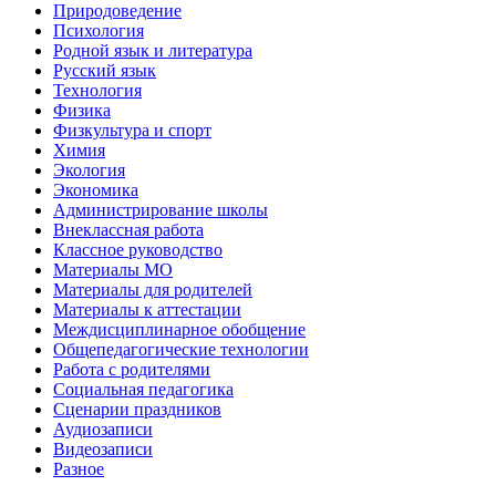
Природоведение
Психология
Родной язык и литература
Русский язык
Технология
Физика
Физкультура и спорт
Химия
Экология
Экономика
Администрирование школы
Внеклассная работа
Классное руководство
Материалы МО
Материалы для родителей
Материалы к аттестации
Междисциплинарное обобщение
Общепедагогические технологии
Работа с родителями
Социальная педагогика
Сценарии праздников
Аудиозаписи
Видеозаписи
Разное