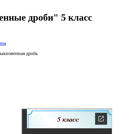
нные дроби" 5 класс
вна
быкновенная дробь