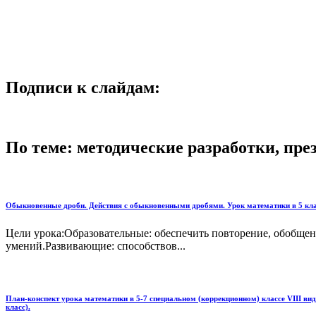
Подписи к слайдам:
По теме: методические разработки, пр
Обыкновенные дроби. Действия с обыкновенными дробями. Урок математики в 5 кла
Цели урока:Образовательные: обеспечить повторение, обобщени
умений.Развивающие: способствов...
План-конспект урока математики в 5-7 специальном (коррекционном) классе VIII ви
класс).