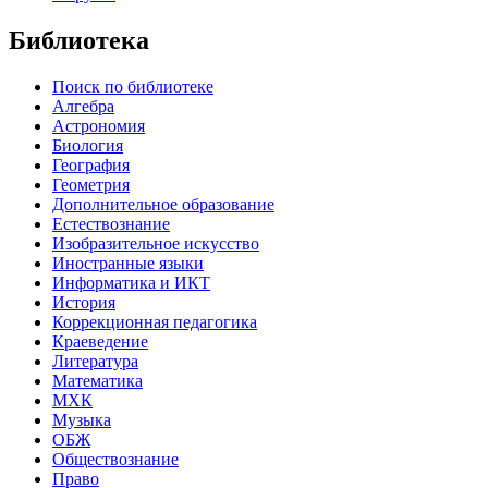
Библиотека
Поиск по библиотеке
Алгебра
Астрономия
Биология
География
Геометрия
Дополнительное образование
Естествознание
Изобразительное искусство
Иностранные языки
Информатика и ИКТ
История
Коррекционная педагогика
Краеведение
Литература
Математика
МХК
Музыка
ОБЖ
Обществознание
Право