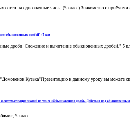
ых сотен на однозначные числа (5 класс).Знакомство с приёмам
ние обыкновенных дробей" (5 кл)
ные дроби. Сложение и вычитание обыкновенных дробей." 5 кла
"Домовенок Кузька"Презентацию к данному уроку вы можете скача
и систематизация знаний по теме: «Обыкновенная дробь. Действия над обыкновенными
ми», 5 класс....