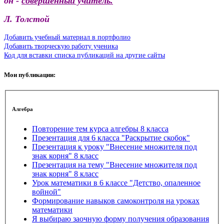
он -
совершенный учитель.
Л. Толстой
Добавить учебный материал в портфолио
Добавить творческую работу ученика
Код для вставки списка публикаций на другие сайты
Мои публикации:
Алгебра
Повторение тем курса алгебры 8 класса
Презентация для 6 класса "Раскрытие скобок"
Презентация к уроку "Внесение множителя под
знак корня" 8 класс
Презентация на тему "Внесение множителя под
знак корня" 8 класс
Урок математики в 6 классе "Детство, опаленное
войной"
Формирование навыков самоконтроля на уроках
математики
Я выбираю заочную форму получения образования