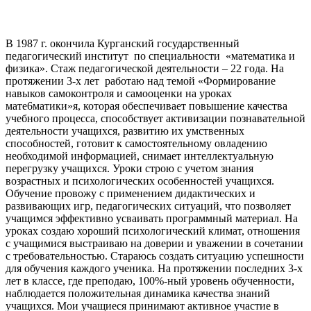
В 1987 г. окончила Курганский государственный
педагогический институт по специальности «математика и
физика». Стаж педагогической деятельности – 22 года. На
протяжении 3-х лет работаю над темой «Формирование
навыков самоконтроля и самооценки на уроках
мате6матики»я, которая обеспечивает повышение качества
учебного процесса, способствует активизации познавательной
деятельности учащихся, развитию их умственных
способностей, готовит к самостоятельному овладению
необходимой информацией, снимает интеллектуальную
перегрузку учащихся. Уроки строю с учетом знания
возрастных и психологических особенностей учащихся.
Обучение провожу с применением дидактических и
развивающих игр, педагогических ситуаций, что позволяет
учащимся эффективно усваивать программный материал. На
уроках создаю хороший психологический климат, отношения
с учащимися выстраиваю на доверии и уважении в сочетании
с требовательностью. Стараюсь создать ситуацию успешности
для обучения каждого ученика. На протяжении последних 3-х
лет в классе, где преподаю, 100%-ный уровень обученности,
наблюдается положительная динамика качества знаний
учащихся. Мои учащиеся принимают активное участие в