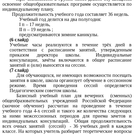
освоение общеобразовательных программ осуществляется по
индивидуальному плану.
Продолжительность учебного года составляет 36 недель.
Учебный год делится на два полугодия:
I п – 17 недель,
II п – 19 недель ;
предусматриваются зимние каникулы.
(6 слайд)
Учебные часы реализуются в течение трёх дней в
соответствии с расписанием занятий, утвержденным
приказом директора школы. Индивидуальные
консультации, зачёты включаются в общее расписание
занятий и (или) выносятся на сессии.
(7 слайд)
Для обучающихся, не имеющих возможности посещать
занятия в школе, школа организует обучение в сессионном
режиме. Время проведения сессий определяется
Педагогическим советом школы.
Базисный учебный план
для вечерних (сменных)
общеобразовательных учреждений Российской Федерации
(заочное обучение)
рассчитан на проведение в течение
учебного года 4-х сессий и такого же количества следующих
за ними межсессионных периодов для приема зачетов и
индивидуальных консультаций. Общая продолжительность
всех очных занятий (сессий) - 36 учебных дней в каждом
классе. На которых учитель разбирает теоретические вопросы