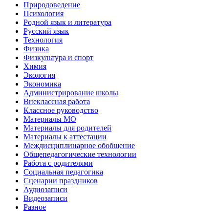
Природоведение
Психология
Родной язык и литература
Русский язык
Технология
Физика
Физкультура и спорт
Химия
Экология
Экономика
Администрирование школы
Внеклассная работа
Классное руководство
Материалы МО
Материалы для родителей
Материалы к аттестации
Междисциплинарное обобщение
Общепедагогические технологии
Работа с родителями
Социальная педагогика
Сценарии праздников
Аудиозаписи
Видеозаписи
Разное