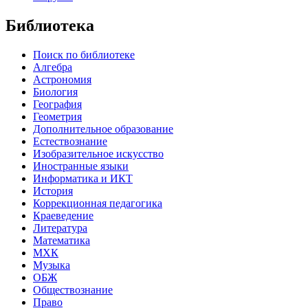
Библиотека
Поиск по библиотеке
Алгебра
Астрономия
Биология
География
Геометрия
Дополнительное образование
Естествознание
Изобразительное искусство
Иностранные языки
Информатика и ИКТ
История
Коррекционная педагогика
Краеведение
Литература
Математика
МХК
Музыка
ОБЖ
Обществознание
Право