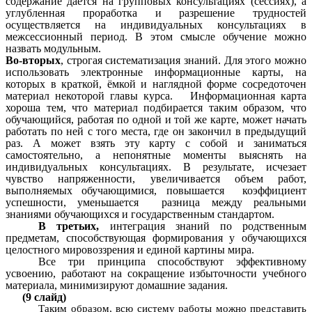
содержание дается на групповых консультациях (сессиях), а
углубленная проработка и разрешение трудностей
осуществляется на индивидуальных консультациях в
межсессионный период. В этом смысле обучение можно
назвать модульным.
Во-вторых
, строгая систематизация знаний. Для этого можно
использовать электронные
информационные карты, на
которых в краткой, ёмкой и наглядной форме сосредоточен
материал некоторой главы курса. Информационная карта
хороша тем, что материал подбирается таким образом, что
обучающийся, работая по одной и той же карте, может начать
работать по ней с того места, где он закончил в предыдущий
раз. А может взять эту карту с собой и заниматься
самостоятельно, а непонятные моменты выяснять на
индивидуальных консультациях. В результате, исчезает
чувство напряженности, увеличивается объем работ,
выполняемых обучающимися, повышается коэффициент
успешности, уменьшается разница между реальными
знаниями обучающихся и государственным стандартом.
В третьих,
интеграция знаний по родственным
предметам, способствующая формирования у обучающихся
целостного мировоззрения и единой картины мира.
Все три принципа способствуют эффективному
усвоению, работают на сокращение избыточности учебного
материала, минимизируют домашние задания.
(9 слайд)
Таким образом, всю систему работы можно представить