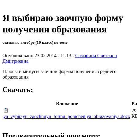
Я выбираю заочную форму
получения образования
статья по алгебре (10 класс) по теме
Опубликовано 23.02.2014 - 11:13 -
Самарина Светлана
Дмитриевна
Плюсы и минусы заочной формы получения среднего
образования
Скачать:
Вложение
Ра
29
К
ya_vybirayu_zaochnuyu_formu_polucheniya_obrazovaniya.docx
Предварительный просмотр: