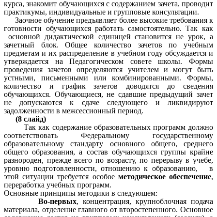
курса, знакомит обучающихся с содержанием зачета, проводит
практикумы, индивидуальные и групповые консультации.
Заочное обучение предъявляет более высокие требования к
готовности обучающихся работать самостоятельно. Так как
основной дидактической единицей становится не урок, а
зачетный блок. Общее количество зачетов по учебным
предметам и их распределение в учебном году обсуждается и
утверждается на Педагогическом совете школы. Формы
проведения зачетов определяются учителем и могут быть
устными, письменными или комбинированными. Формы,
количество и график зачетов доводятся до сведения
обучающихся. Обучающиеся, не сдавшие предыдущий зачет
не допускаются к сдаче следующего и ликвидируют
задолженности в межсессионный период.
(8 слайд)
Так как содержание образовательных программ должно
соответствовать Федеральному государственному
образовательному стандарту основного общего, среднего
общего образования, а состав обучающихся группы крайне
разнороден, прежде всего по возрасту, по перерыву в учебе,
уровню подготовленности, отношению к образованию, в
этой ситуации требуется особое
методическое обеспечение
,
переработка учебных программ.
Основные принципы методики в следующем:
Во-первых
, концентрация, крупноблочная подача
материала, отделение главного от второстепенного. Основное