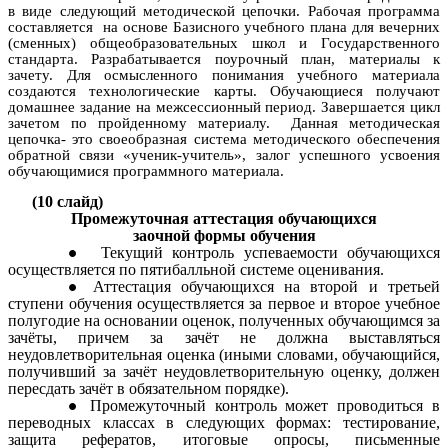
в виде следующий методической цепочки. Рабочая программа
составляется на основе Базисного учебного плана для вечерних
(сменных) общеобразовательных школ и Государственного
стандарта. Разрабатывается поурочный план, материалы к
зачету. Для осмысленного понимания учебного материала
создаются технологические карты. Обучающиеся получают
домашнее задание на межсессионный период. Завершается цикл
зачетом по пройденному материалу. Данная методическая
цепочка- это своеобразная система методического обеспечения
обратной связи «ученик-учитель», залог успешного усвоения
обучающимися программного материала.
(10 слайд)
Промежуточная аттестация обучающихся
заочной формы обучения
Текущий контроль успеваемости обучающихся
осуществляется по пятибалльной системе оценивания.
Аттестация обучающихся на второй и третьей
ступени обучения осуществляется за первое и второе учебное
полугодие на основании оценок, полученных обучающимся за
зачёты, причем за зачёт не должна выставляться
неудовлетворительная оценка (иными словами, обучающийся,
получивший за зачёт неудовлетворительную оценку, должен
пересдать зачёт в обязательном порядке).
Промежуточный контроль может проводиться в
переводных классах в следующих формах: тестирование,
защита рефератов, итоговые опросы, письменные