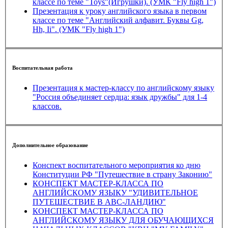
классе по теме "Toys"(Игрушки). (УМК "Fly high 1")
Презентация к уроку английского языка в первом
классе по теме "Английский алфавит. Буквы Gg,
Hh, Ii". (УМК "Fly high 1")
Воспитательная работа
Презентация к мастер-классу по английскому языку
"Россия объединяет сердца: язык дружбы" для 1-4
классов.
Дополнительное образование
Конспект воспитательного мероприятия ко дню
Конституции РФ "Путешествие в страну Законию"
КОНСПЕКТ МАСТЕР-КЛАССА ПО
АНГЛИЙСКОМУ ЯЗЫКУ "УДИВИТЕЛЬНОЕ
ПУТЕШЕСТВИЕ В ABC-ЛАНДИЮ"
КОНСПЕКТ МАСТЕР-КЛАССА ПО
АНГЛИЙСКОМУ ЯЗЫКУ ДЛЯ ОБУЧАЮЩИХСЯ